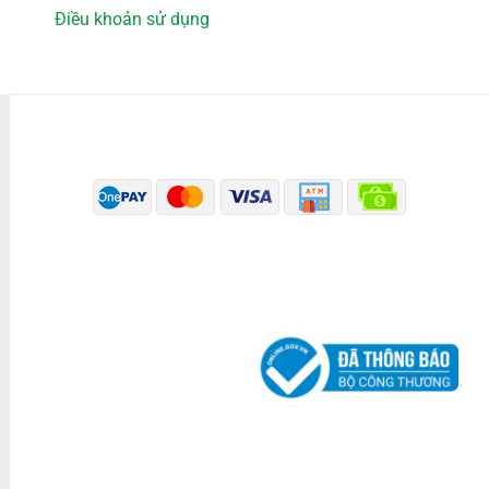
Điều khoản sử dụng
PHƯƠNG THỨC THANH TOÁN
ĐÃ THÔNG BÁO BỘ CÔNG THƯƠNG
KÊNH TRUYỀN THÔNG