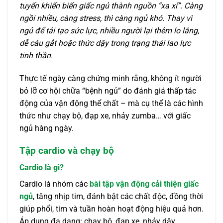
tuyến khiến biến giấc ngủ thành nguồn “xa xỉ”. Càng
ngồi nhiều, càng stress, thì càng ngủ khó. Thay vì
ngủ để tái tạo sức lực, nhiều người lại thêm lo lắng,
dễ cáu gắt hoặc thức dậy trong trạng thái lao lực
tinh thần.
Thực tế ngày càng chứng minh rằng, không ít người
bỏ lỡ cơ hội chữa “bệnh ngủ” do đánh giá thấp tác
động của vận động thể chất – mà cụ thể là các hình
thức như chạy bộ, đạp xe, nhảy zumba… với giấc
ngủ hàng ngày.
Tập cardio và chạy bộ
Cardio là gì?
Cardio là nhóm các
bài tập vận động cải thiện giấc
ngủ
, tăng nhịp tim, đánh bật các chất độc, đồng thời
giúp phổi, tim và tuần hoàn hoạt động hiệu quả hơn.
Áp dụng đa dạng: chạy bộ, đạp xe, nhảy dây,