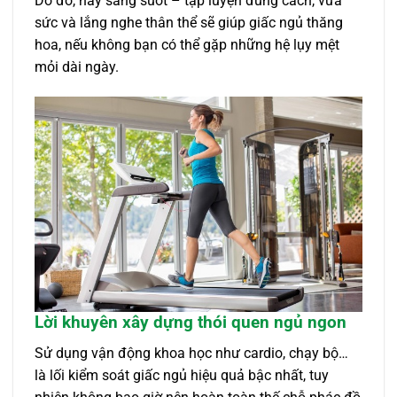
Do đó, hãy sáng suốt – tập luyện đúng cách, vừa
sức và lắng nghe thân thể sẽ giúp giấc ngủ thăng
hoa, nếu không bạn có thể gặp những hệ lụy mệt
mỏi dài ngày.
Lời khuyên xây dựng thói quen ngủ ngon
Sử dụng vận động khoa học như cardio, chạy bộ…
là lối kiểm soát giấc ngủ hiệu quả bậc nhất, tuy