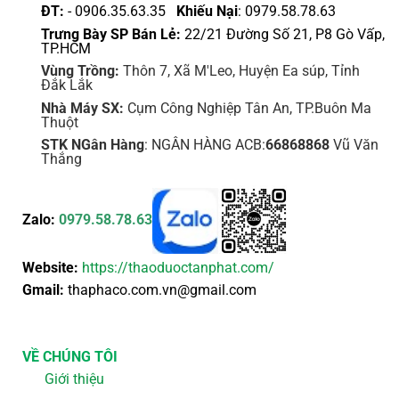
ĐT:
- 0906.35.63.35
Khiếu Nại
: 0979.58.78.63
Trưng Bày SP Bán Lẻ:
22/21 Đường Số 21, P8 Gò Vấp,
TP.HCM
Vùng Trồng:
Thôn 7, Xã M'Leo, Huyện Ea súp, Tỉnh
Đắk Lắk
Nhà Máy SX:
Cụm Công Nghiệp Tân An, TP.Buôn Ma
Thuột
STK NGân Hàng
: NGÂN HÀNG ACB:
66868868
Vũ Văn
Thắng
Zalo:
0979.58.78.63
Website:
https://thaoduoctanphat.com/
Gmail:
thaphaco.com.vn@gmail.com
VỀ CHÚNG TÔI
Giới thiệu