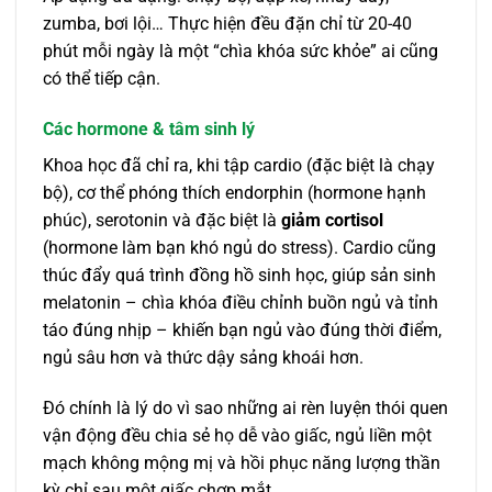
zumba, bơi lội… Thực hiện đều đặn chỉ từ 20-40
phút mỗi ngày là một “chìa khóa sức khỏe” ai cũng
có thể tiếp cận.
Các hormone & tâm sinh lý
Khoa học đã chỉ ra, khi tập cardio (đặc biệt là chạy
bộ), cơ thể phóng thích endorphin (hormone hạnh
phúc), serotonin và đặc biệt là
giảm cortisol
(hormone làm bạn khó ngủ do stress). Cardio cũng
thúc đẩy quá trình đồng hồ sinh học, giúp sản sinh
melatonin – chìa khóa điều chỉnh buồn ngủ và tỉnh
táo đúng nhịp – khiến bạn ngủ vào đúng thời điểm,
ngủ sâu hơn và thức dậy sảng khoái hơn.
Đó chính là lý do vì sao những ai rèn luyện thói quen
vận động đều chia sẻ họ dễ vào giấc, ngủ liền một
mạch không mộng mị và hồi phục năng lượng thần
kỳ chỉ sau một giấc chợp mắt.