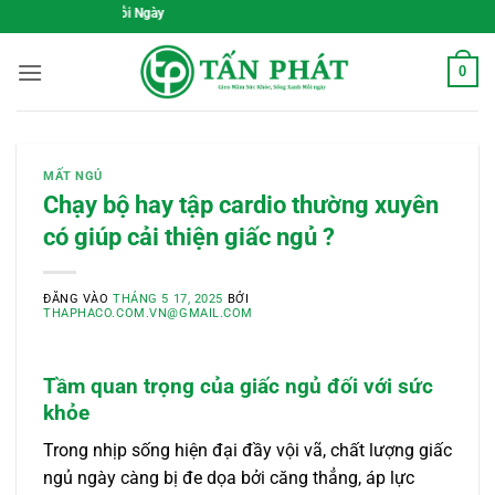
Bỏ
Gieo Mầm Sức Khỏe, Số
qua
nội
0
dung
MẤT NGỦ
Chạy bộ hay tập cardio thường xuyên
có giúp cải thiện giấc ngủ ?
ĐĂNG VÀO
THÁNG 5 17, 2025
BỞI
THAPHACO.COM.VN@GMAIL.COM
Tầm quan trọng của giấc ngủ đối với sức
khỏe
Trong nhịp sống hiện đại đầy vội vã, chất lượng giấc
ngủ ngày càng bị đe dọa bởi căng thẳng, áp lực