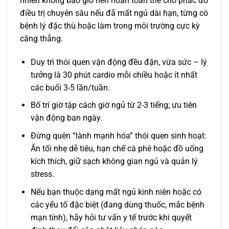
nhiên không bao giờ nên hoàn toàn thế chỗ phác đồ
điều trị chuyên sâu nếu đã mất ngủ dài hạn, từng có
bệnh lý đặc thù hoặc làm trong môi trường cực kỳ
căng thẳng.
Duy trì thói quen vận động đều đặn, vừa sức – lý
tưởng là 30 phút cardio mỗi chiều hoặc ít nhất
các buổi 3-5 lần/tuần.
Bố trí giờ tập cách giờ ngủ từ 2-3 tiếng; ưu tiên
vận động ban ngày.
Đừng quên “lành mạnh hóa” thói quen sinh hoạt:
Ăn tối nhẹ dễ tiêu, hạn chế cà phê hoặc đồ uống
kích thích, giữ sạch không gian ngủ và quản lý
stress.
Nếu bạn thuộc dạng mất ngủ kinh niên hoặc có
các yếu tố đặc biệt (đang dùng thuốc, mắc bệnh
mạn tính), hãy hỏi tư vấn y tế trước khi quyết