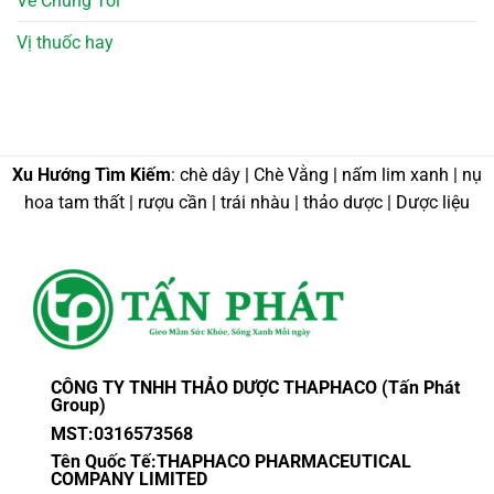
Về Chúng Tôi
Vị thuốc hay
Xu Hướng Tìm Kiếm
: chè dây | Chè Vằng | nấm lim xanh | nụ
hoa tam thất | rượu cần | trái nhàu | thảo dược | Dược liệu
CÔNG TY TNHH THẢO DƯỢC THAPHACO (Tấn Phát
Group)
MST:0316573568
Tên Quốc Tế:THAPHACO PHARMACEUTICAL
COMPANY LIMITED