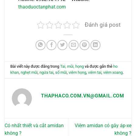
thaoduoctanphat.com
Đánh giá post
Bài viết này được đăng trong
Tai, mũi, họng
và được gắn thẻ
ho
khan
,
nghẹt mũi
,
ngứa tai
,
sổ mũi
,
viêm họng
,
viêm tai
,
viêm xoang
.
THAPHACO.COM.VN@GMAIL.COM
Có nhất thiết và cắt amidan
Viêm amidan có gây áp-xe
không ?
không ?