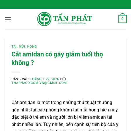
Bỏ
 Sống Xanh Mỗi Ngày
qua
nội
0
dung
TAI, MŨI, HỌNG
Cắt amidan có gây giảm tuổi thọ
không ?
ĐĂNG VÀO
THÁNG 1 27, 2026
BỞI
THAPHACO.COM.VN@GMAIL.COM
Cắt amidan là một trong những thủ thuật thường
gặp nhất tại các phòng khám tai mũi họng hiện nay,
đặc biệt ở trẻ em và người lớn bị viêm amidan tái
phát nhiều lần. Tuy nhiên, bên cạnh sự tiến bộ của y