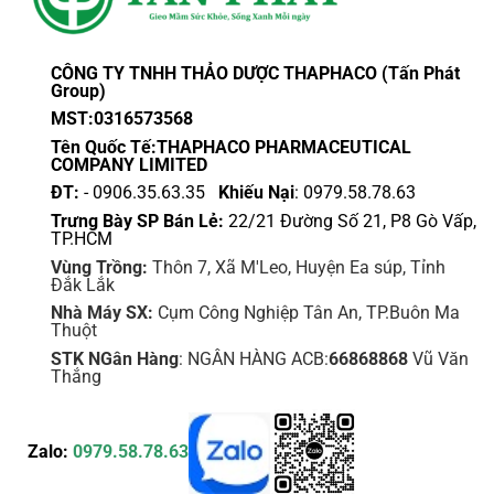
CÔNG TY TNHH THẢO DƯỢC THAPHACO (Tấn Phát
Group)
MST:0316573568
Tên Quốc Tế:THAPHACO PHARMACEUTICAL
COMPANY LIMITED
ĐT:
- 0906.35.63.35
Khiếu Nại
: 0979.58.78.63
Trưng Bày SP Bán Lẻ:
22/21 Đường Số 21, P8 Gò Vấp,
TP.HCM
Vùng Trồng:
Thôn 7, Xã M'Leo, Huyện Ea súp, Tỉnh
Đắk Lắk
Nhà Máy SX:
Cụm Công Nghiệp Tân An, TP.Buôn Ma
Thuột
STK NGân Hàng
: NGÂN HÀNG ACB:
66868868
Vũ Văn
Thắng
Zalo:
0979.58.78.63