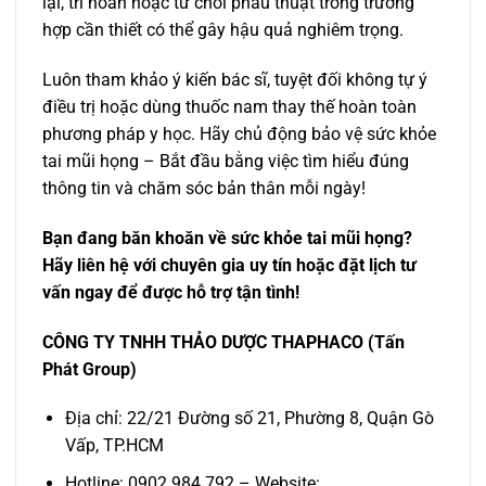
lại, trì hoãn hoặc từ chối phẫu thuật trong trường
hợp cần thiết có thể gây hậu quả nghiêm trọng.
Luôn tham khảo ý kiến bác sĩ, tuyệt đối không tự ý
điều trị hoặc dùng thuốc nam thay thế hoàn toàn
phương pháp y học. Hãy chủ động bảo vệ sức khỏe
tai mũi họng – Bắt đầu bằng việc tìm hiểu đúng
thông tin và chăm sóc bản thân mỗi ngày!
Bạn đang băn khoăn về sức khỏe tai mũi họng?
Hãy liên hệ với chuyên gia uy tín hoặc đặt lịch tư
vấn ngay để được hỗ trợ tận tình!
CÔNG TY TNHH THẢO DƯỢC THAPHACO (Tấn
Phát Group)
Địa chỉ: 22/21 Đường số 21, Phường 8, Quận Gò
Vấp, TP.HCM
Hotline: 0902.984.792 – Website: