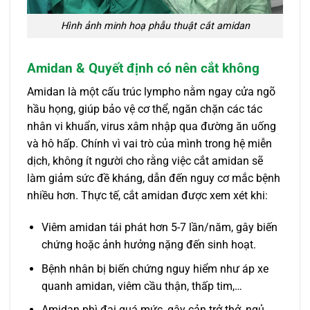
Hình ảnh minh hoạ phẫu thuật cắt amidan
Amidan & Quyết định có nên cắt không
Amidan là một cấu trúc lympho nằm ngay cửa ngõ
hầu họng, giúp bảo vệ cơ thể, ngăn chặn các tác
nhân vi khuẩn, virus xâm nhập qua đường ăn uống
và hô hấp. Chính vì vai trò của mình trong hệ miễn
dịch, không ít người cho rằng việc cắt amidan sẽ
làm giảm sức đề kháng, dẫn đến nguy cơ mắc bệnh
nhiều hơn. Thực tế, cắt amidan được xem xét khi:
Viêm amidan tái phát hơn 5-7 lần/năm, gây biến
chứng hoặc ảnh hưởng nặng đến sinh hoạt.
Bệnh nhân bị biến chứng nguy hiểm như áp xe
quanh amidan, viêm cầu thận, thấp tim,…
Amidan phì đại quá mức, gây cản trở thở, ngủ