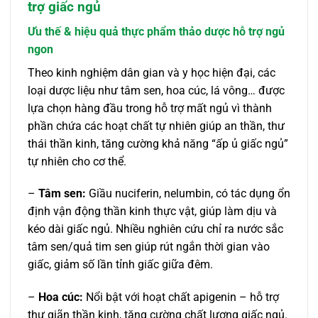
trợ giấc ngủ
Ưu thế & hiệu quả thực phẩm thảo dược hỗ trợ ngủ
ngon
Theo kinh nghiệm dân gian và y học hiện đại, các
loại dược liệu như tâm sen, hoa cúc, lá vông… được
lựa chọn hàng đầu trong hỗ trợ mất ngủ vì thành
phần chứa các hoạt chất tự nhiên giúp an thần, thư
thái thần kinh, tăng cường khả năng “ấp ủ giấc ngủ”
tự nhiên cho cơ thể.
–
Tâm sen:
Giầu nuciferin, nelumbin, có tác dụng ổn
định vận động thần kinh thực vật, giúp làm dịu và
kéo dài giấc ngủ. Nhiều nghiên cứu chỉ ra nước sắc
tâm sen/quả tim sen giúp rút ngắn thời gian vào
giấc, giảm số lần tỉnh giấc giữa đêm.
–
Hoa cúc:
Nổi bật với hoạt chất apigenin – hỗ trợ
thư giãn thần kinh, tăng cường chất lượng giấc ngủ.