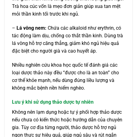
Trà hoa cúc vốn là mẹo đơn giản giúp xua tan mệt
mỏi thần kinh tối trước khi ngủ.
–
Lá vông nem:
Chứa các alkaloid như erythrin, có
tác động làm dịu, chống co thắt thần kinh. Dùng trà
lá vông hỗ trợ căng thẳng, giảm khó ngủ hiệu quả
đặc biệt cho người già và cao huyết áp.
Nhiều nghiên cứu khoa học quốc tế đánh giá các
loại dược thảo này đều “được cho là an toàn” cho
cơ thể khỏe mạnh, nếu dùng đúng liều lượng và
không mắc bệnh nền hiểm nghèo.
Lưu ý khi sử dụng thảo dược tự nhiên
Không nên lạm dụng hoặc tự ý phối hợp thảo dược
nếu chưa có kiến thức hoặc hướng dẫn của chuyên
gia. Tùy cơ địa từng người, thảo dược hỗ trợ ngủ
ngon thực sự hiệu quả, giúp ngủ sâu và rút ngắn