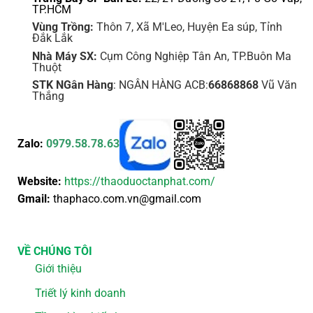
TP.HCM
Vùng Trồng:
Thôn 7, Xã M'Leo, Huyện Ea súp, Tỉnh
Đắk Lắk
Nhà Máy SX:
Cụm Công Nghiệp Tân An, TP.Buôn Ma
Thuột
STK NGân Hàng
: NGÂN HÀNG ACB:
66868868
Vũ Văn
Thắng
Zalo:
0979.58.78.63
Website:
https://thaoduoctanphat.com/
Gmail:
thaphaco.com.vn@gmail.com
VỀ CHÚNG TÔI
Giới thiệu
Triết lý kinh doanh