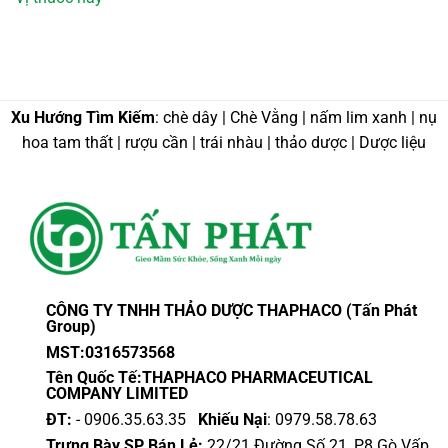
Xu Hướng Tìm Kiếm
: chè dây | Chè Vằng | nấm lim xanh | nụ
hoa tam thất | rượu cần | trái nhàu | thảo dược | Dược liệu
CÔNG TY TNHH THẢO DƯỢC THAPHACO (Tấn Phát
Group)
MST:0316573568
Tên Quốc Tế:THAPHACO PHARMACEUTICAL
COMPANY LIMITED
ĐT:
- 0906.35.63.35
Khiếu Nại
: 0979.58.78.63
Trưng Bày SP Bán Lẻ:
22/21 Đường Số 21, P8 Gò Vấp,