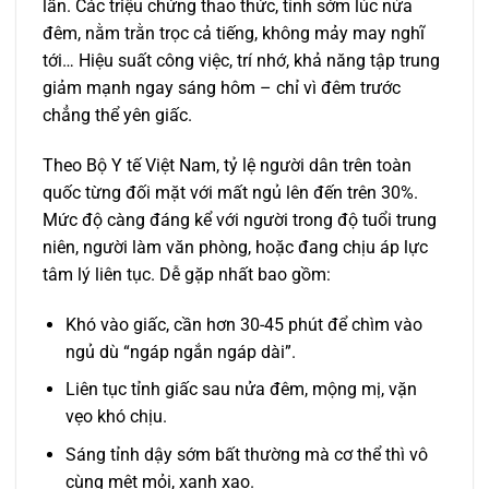
lần. Các triệu chứng thao thức, tỉnh sớm lúc nửa
đêm, nằm trằn trọc cả tiếng, không mảy may nghĩ
tới… Hiệu suất công việc, trí nhớ, khả năng tập trung
giảm mạnh ngay sáng hôm – chỉ vì đêm trước
chẳng thể yên giấc.
Theo Bộ Y tế Việt Nam, tỷ lệ người dân trên toàn
quốc từng đối mặt với mất ngủ lên đến trên 30%.
Mức độ càng đáng kể với người trong độ tuổi trung
niên, người làm văn phòng, hoặc đang chịu áp lực
tâm lý liên tục. Dễ gặp nhất bao gồm:
Khó vào giấc, cần hơn 30-45 phút để chìm vào
ngủ dù “ngáp ngắn ngáp dài”.
Liên tục tỉnh giấc sau nửa đêm, mộng mị, vặn
vẹo khó chịu.
Sáng tỉnh dậy sớm bất thường mà cơ thể thì vô
cùng mệt mỏi, xanh xao.