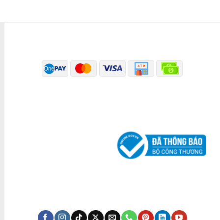
PHƯƠNG THỨC THANH TOÁN
ĐÃ THÔNG BÁO BỘ CÔNG THƯƠNG
KÊNH TRUYỀN THÔNG