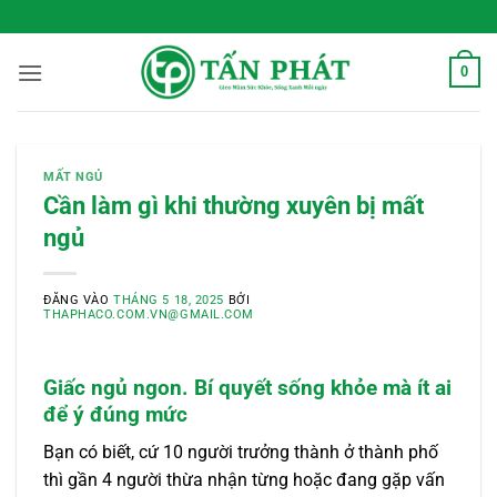
Bỏ
 Sống Xanh Mỗi Ngày
qua
nội
0
dung
MẤT NGỦ
Cần làm gì khi thường xuyên bị mất
ngủ
ĐĂNG VÀO
THÁNG 5 18, 2025
BỞI
THAPHACO.COM.VN@GMAIL.COM
Giấc ngủ ngon. Bí quyết sống khỏe mà ít ai
để ý đúng mức
Bạn có biết, cứ 10 người trưởng thành ở thành phố
thì gần 4 người thừa nhận từng hoặc đang gặp vấn