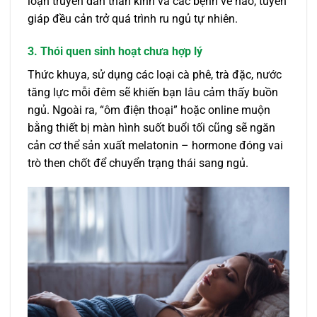
loạn truyền dẫn thần kinh và các bệnh về não, tuyến
giáp đều cản trở quá trình ru ngủ tự nhiên.
3. Thói quen sinh hoạt chưa hợp lý
Thức khuya, sử dụng các loại cà phê, trà đặc, nước
tăng lực mỗi đêm sẽ khiến bạn lâu cảm thấy buồn
ngủ. Ngoài ra, “ôm điện thoại” hoặc online muộn
bằng thiết bị màn hình suốt buổi tối cũng sẽ ngăn
cản cơ thể sản xuất melatonin – hormone đóng vai
trò then chốt để chuyển trạng thái sang ngủ.