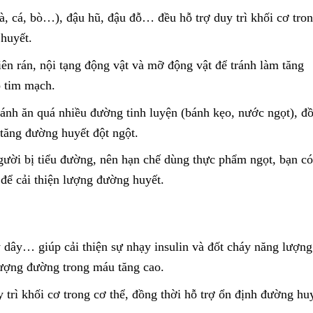
gà, cá, bò…), đậu hũ, đậu đỗ… đều hỗ trợ duy trì khối cơ tro
huyết.
n rán, nội tạng động vật và mỡ động vật để tránh làm tăng
o tim mạch.
ánh ăn quá nhiều đường tinh luyện (bánh kẹo, nước ngọt), đ
 tăng đường huyết đột ngột.
ười bị tiểu đường, nên hạn chế dùng thực phẩm ngọt, bạn có
 để cải thiện lượng đường huyết.
 dây… giúp cải thiện sự nhạy insulin và đốt cháy năng lượng
lượng đường trong máu tăng cao.
trì khối cơ trong cơ thể, đồng thời hỗ trợ ổn định đường hu