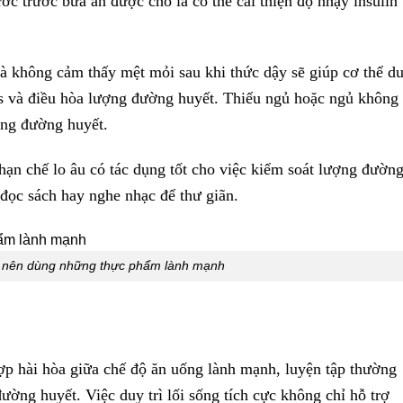
c trước bữa ăn được cho là có thể cải thiện độ nhạy insulin
 không cảm thấy mệt mỏi sau khi thức dậy sẽ giúp cơ thể du
ess và điều hòa lượng đường huyết. Thiếu ngủ hoặc ngủ không
tăng đường huyết.
hạn chế lo âu có tác dụng tốt cho việc kiểm soát lượng đườn
 đọc sách hay nghe nhạc để thư giãn.
g nên dùng những thực phẩm lành mạnh
hợp hài hòa giữa chế độ ăn uống lành mạnh, luyện tập thường
ờng huyết. Việc duy trì lối sống tích cực không chỉ hỗ trợ