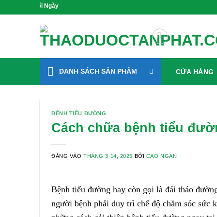
Bỏ
Gieo Mầm Sức Khỏe, Số
qua
nội
dung
DANH SÁCH SẢN PHẨM
CỬA HÀNG
BỆNH TIỂU ĐƯỜNG
Cách chữa bệnh tiểu đườn
ĐĂNG VÀO
THÁNG 3 14, 2025
BỞI
CAO NGAN
Bệnh tiểu đường hay còn gọi là đái tháo đường
người bệnh phải duy trì chế độ chăm sóc sức 