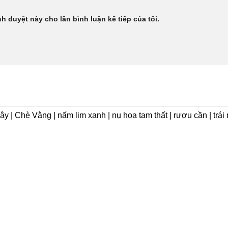
nh duyệt này cho lần bình luận kế tiếp của tôi.
dây | Chè Vằng | nấm lim xanh | nụ hoa tam thất | rượu cần | trá
VỀ CHÚNG TÔI
Giới thiệu
 Phát Group)
Triết lý kinh doanh
L COMPANY LIMITED
Tầm nhìn chiến lượng
Giá Trị Cốt Lõi
 Gò Vấp, TP.HCM