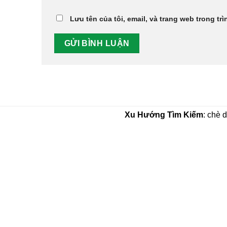
Lưu tên của tôi, email, và trang web trong trì
Xu Hướng Tìm Kiếm
: chè 
CÔNG TY TNHH THẢO DƯỢC THAPHACO (Tấn
MST:0316573568
Tên Quốc Tế:THAPHACO PHARMACEUTICA
ĐT:
- 0906.35.63.35
Khiếu Nại
: 0979.58.78.63
Trưng Bày SP Bán Lẻ:
22/21 Đường Số 21, P8