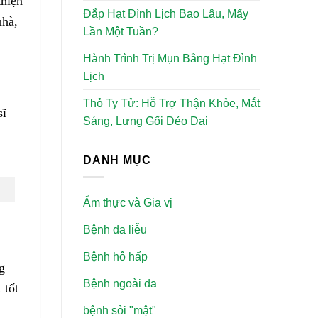
thiện
Đắp Hạt Đình Lịch Bao Lâu, Mấy
nhà,
Lần Một Tuần?
Hành Trình Trị Mụn Bằng Hạt Đình
Lịch
Thỏ Ty Tử: Hỗ Trợ Thận Khỏe, Mắt
sĩ
Sáng, Lưng Gối Dẻo Dai
DANH MỤC
Ẩm thực và Gia vị
Bệnh da liễu
Bệnh hô hấp
g
Bệnh ngoài da
 tốt
bệnh sỏi "mật"