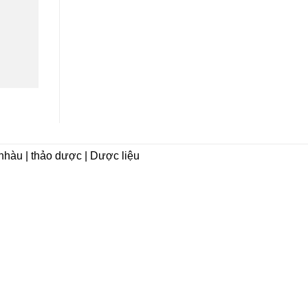
i nhàu | thảo dược | Dược liệu
CHÍNH SÁCH
Hướng dẫn mua hàng
Hướng dẫn thanh toán
Chính sách vận chuyển
Chính sách đổi trả