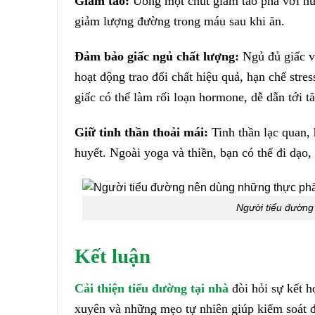
Giấm táo:
Uống một chút giấm táo pha với nướ
giảm lượng đường trong máu sau khi ăn.
Đảm bảo giấc ngủ chất lượng:
Ngủ đủ giấc và
hoạt động trao đổi chất hiệu quả, hạn chế str
giấc có thể làm rối loạn hormone, dễ dẫn tới 
Giữ tinh thần thoải mái:
Tinh thần lạc quan, 
huyết. Ngoài yoga và thiền, bạn có thể đi dạo,
Người tiểu đườn
Kết luận
Cải thiện tiểu đường tại nhà
đòi hỏi sự kết 
xuyên và những mẹo tự nhiên giúp kiểm soát đư