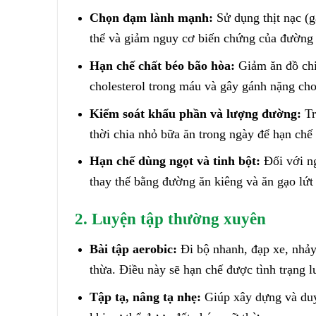
Chọn đạm lành mạnh:
Sử dụng thịt nạc (
thể và giảm nguy cơ biến chứng của đường 
Hạn chế chất béo bão hòa:
Giảm ăn đồ chiê
cholesterol trong máu và gây gánh nặng ch
Kiểm soát khẩu phần và lượng đường:
Tr
thời chia nhỏ bữa ăn trong ngày để hạn chế
Hạn chế dùng ngọt và tinh bột:
Đối với ng
thay thế bằng đường ăn kiêng và ăn gạo lứt
2. Luyện tập thường xuyên
Bài tập aerobic:
Đi bộ nhanh, đạp xe, nhảy
thừa. Điều này sẽ hạn chế được tình trạng 
Tập tạ, nâng tạ nhẹ:
Giúp xây dựng và duy 