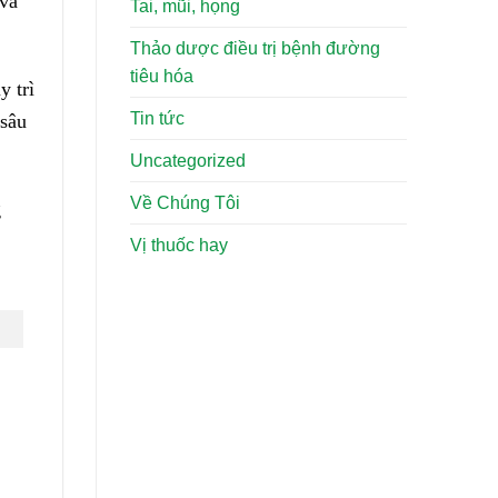
 và
Tai, mũi, họng
Thảo dược điều trị bệnh đường
tiêu hóa
y trì
Tin tức
 sâu
Uncategorized
Về Chúng Tôi
g
Vị thuốc hay