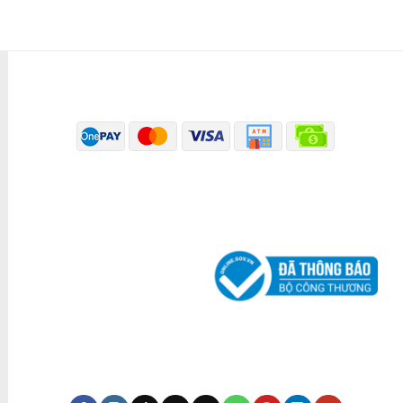
PHƯƠNG THỨC THANH TOÁN
ĐÃ THÔNG BÁO BỘ CÔNG THƯƠNG
KÊNH TRUYỀN THÔNG