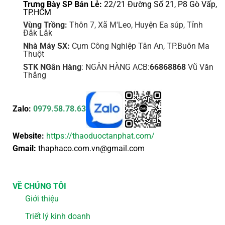
Trưng Bày SP Bán Lẻ:
22/21 Đường Số 21, P8 Gò Vấp,
TP.HCM
Vùng Trồng:
Thôn 7, Xã M'Leo, Huyện Ea súp, Tỉnh
Đắk Lắk
Nhà Máy SX:
Cụm Công Nghiệp Tân An, TP.Buôn Ma
Thuột
STK NGân Hàng
: NGÂN HÀNG ACB:
66868868
Vũ Văn
Thắng
Zalo:
0979.58.78.63
Website:
https://thaoduoctanphat.com/
Gmail:
thaphaco.com.vn@gmail.com
VỀ CHÚNG TÔI
Giới thiệu
Triết lý kinh doanh