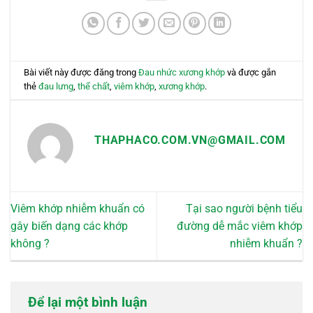
thể.
thể.
Các
Các
tùy
tùy
chọn
chọn
có
có
Bài viết này được đăng trong
Đau nhức xương khớp
và được gắn
thể
thể
thẻ
đau lưng
,
thể chất
,
viêm khớp
,
xương khớp
.
được
được
chọn
chọn
trên
trên
THAPHACO.COM.VN@GMAIL.COM
trang
trang
sản
sản
phẩm
phẩm
Viêm khớp nhiễm khuẩn có
Tại sao người bệnh tiểu
gây biến dạng các khớp
đường dễ mắc viêm khớp
không ?
nhiễm khuẩn ?
Để lại một bình luận