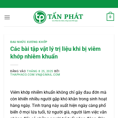
Bỏ
 Sống Xanh Mỗi Ngày
qua
nội
0
dung
ĐAU NHỨC XƯƠNG KHỚP
Các bài tập vật lý trị liệu khi bị viêm
khớp nhiễm khuẩn
ĐĂNG VÀO
THÁNG 8 25, 2025
BỞI
THAPHACO.COM.VN@GMAIL.COM
Viêm khớp nhiễm khuẩn không chỉ gây đau đớn mà
còn khiến nhiều người gặp khó khăn trong sinh hoạt
hàng ngày. Tình trạng này xuất hiện ngày càng phổ
biến ở mọi lứa tuổi, từ người già, người làm việc văn