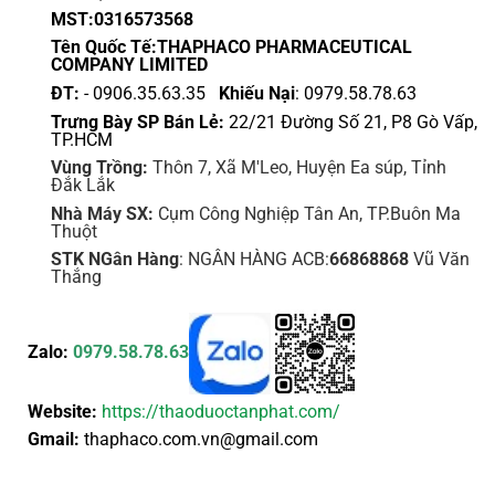
MST:0316573568
Tên Quốc Tế:THAPHACO PHARMACEUTICAL
COMPANY LIMITED
ĐT:
- 0906.35.63.35
Khiếu Nại
: 0979.58.78.63
Trưng Bày SP Bán Lẻ:
22/21 Đường Số 21, P8 Gò Vấp,
TP.HCM
Vùng Trồng:
Thôn 7, Xã M'Leo, Huyện Ea súp, Tỉnh
Đắk Lắk
Nhà Máy SX:
Cụm Công Nghiệp Tân An, TP.Buôn Ma
Thuột
STK NGân Hàng
: NGÂN HÀNG ACB:
66868868
Vũ Văn
Thắng
Zalo:
0979.58.78.63
Website:
https://thaoduoctanphat.com/
Gmail:
thaphaco.com.vn@gmail.com