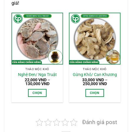
giá!
THẢO MỘC KHÔ
THẢO MỘC KHÔ
Nghệ Đen/ Nga Truật
Gừng Khô/ Can Khương
22,000
VND
–
33,000
VND
–
Khoảng
Khoảng
130,000
VND
250,000
VND
giá:
giá:
từ
từ
CHỌN
CHỌN
22,000 VND
33,000 VND
đến
đến
Sản
Sản
130,000 VND
250,000 VND
phẩm
phẩm
này
này
có
có
Đánh giá post
nhiều
nhiều
biến
biến