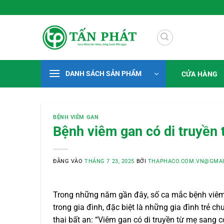
Bỏ
 Xanh Mỗi Ngày
qua
nội
dung
DANH SÁCH SẢN PHẨM
CỬA HÀNG
BỆNH VIÊM GAN
Bệnh viêm gan có di truyền
ĐĂNG VÀO
THÁNG 7 23, 2025
BỞI
THAPHACO.COM.VN@GMAI
Trong những năm gần đây, số ca mắc bệnh viêm 
trong gia đình, đặc biệt là những gia đình trẻ 
thai bất an: “Viêm gan có di truyền từ mẹ sang