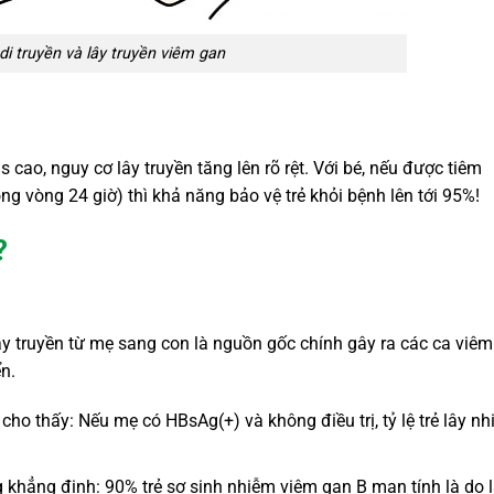
di truyền và lây truyền viêm gan
 cao, nguy cơ lây truyền tăng lên rõ rệt. Với bé, nếu được tiêm
g vòng 24 giờ) thì khả năng bảo vệ trẻ khỏi bệnh lên tới 95%!
?
ây truyền từ mẹ sang con là nguồn gốc chính gây ra các ca viê
ển.
cho thấy: Nếu mẹ có HBsAg(+) và không điều trị, tỷ lệ trẻ lây n
khẳng định: 90% trẻ sơ sinh nhiễm viêm gan B mạn tính là do 