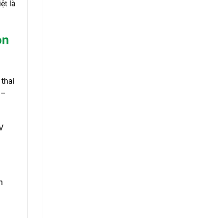
ệt là
on
 thai
 –
V
n