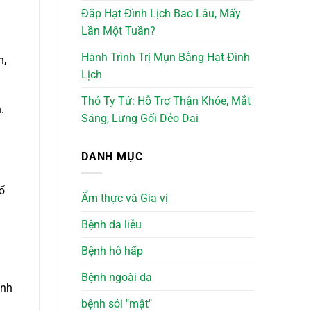
Đắp Hạt Đình Lịch Bao Lâu, Mấy
Lần Một Tuần?
n
Hành Trình Trị Mụn Bằng Hạt Đình
n,
Lịch
Thỏ Ty Tử: Hỗ Trợ Thận Khỏe, Mắt
.
Sáng, Lưng Gối Dẻo Dai
DANH MỤC
hổ
Ẩm thực và Gia vị
Bệnh da liễu
Bệnh hô hấp
Bệnh ngoài da
ính
bệnh sỏi "mật"