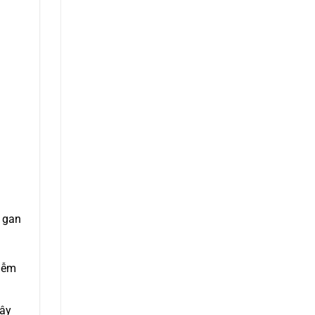
m gan
hiễm
lây