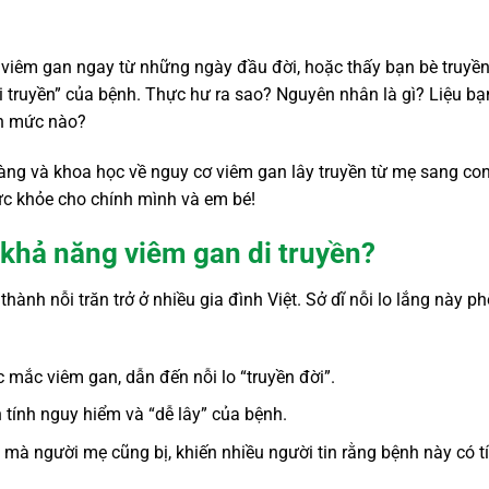
ị viêm gan ngay từ những ngày đầu đời, hoặc thấy bạn bè truyề
 truyền” của bệnh. Thực hư ra sao? Nguyên nhân là gì? Liệu bạ
ến mức nào?
 ràng và khoa học về nguy cơ viêm gan lây truyền từ mẹ sang con
sức khỏe cho chính mình và em bé!
ề khả năng viêm gan di truyền?
hành nỗi trăn trở ở nhiều gia đình Việt. Sở dĩ nỗi lo lắng này p
c mắc viêm gan, dẫn đến nỗi lo “truyền đời”.
tính nguy hiểm và “dễ lây” của bệnh.
mà người mẹ cũng bị, khiến nhiều người tin rằng bệnh này có t