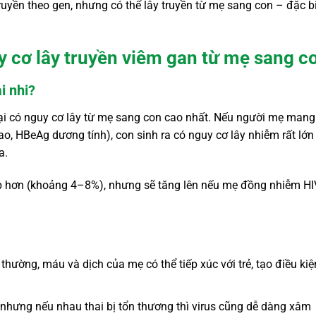
ruyền theo gen, nhưng có thể lây truyền từ mẹ sang con – đặc bi
y cơ lây truyền viêm gan từ mẹ sang c
i nhi?
ại có nguy cơ lây từ mẹ sang con cao nhất. Nếu người mẹ mang
cao, HBeAg dương tính), con sinh ra có nguy cơ lây nhiễm rất lớn
a.
p hơn (khoảng 4–8%), nhưng sẽ tăng lên nếu mẹ đồng nhiễm HI
thường, máu và dịch của mẹ có thể tiếp xúc với trẻ, tạo điều kiệ
nhưng nếu nhau thai bị tổn thương thì virus cũng dễ dàng xâm