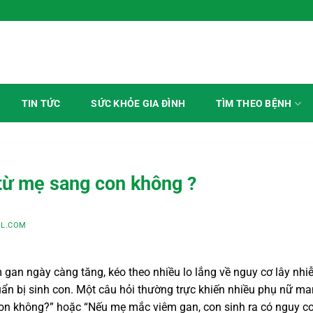
TÌM THEO BỆNH
TIN TỨC
SỨC KHỎE GIA ĐÌNH
 từ mẹ sang con không ?
L.COM
gan ngày càng tăng, kéo theo nhiều lo lắng về nguy cơ lây nh
chuẩn bị sinh con. Một câu hỏi thường trực khiến nhiều phụ nữ m
 con không?” hoặc “Nếu mẹ mắc viêm gan, con sinh ra có nguy cơ