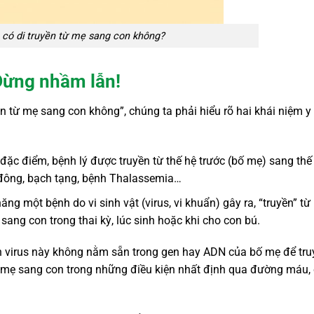
có di truyền từ mẹ sang con không?
 Đừng nhầm lẫn!
n từ mẹ sang con không”, chúng ta phải hiểu rõ hai khái niệm y
c đặc điểm, bệnh lý được truyền từ thế hệ trước (bố mẹ) sang thế
 đông, bạch tạng, bệnh Thalassemia…
năng một bệnh do vi sinh vật (virus, vi khuẩn) gây ra, “truyền” từ
sang con trong thai kỳ, lúc sinh hoặc khi cho con bú.
hân virus này không nằm sẵn trong gen hay ADN của bố mẹ để tr
từ mẹ sang con trong những điều kiện nhất định qua đường máu,