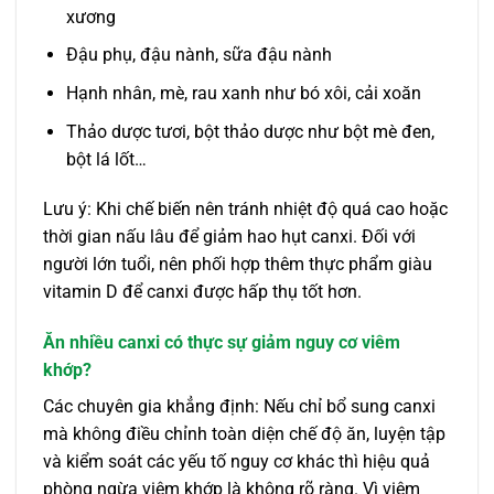
xương
Đậu phụ, đậu nành, sữa đậu nành
Hạnh nhân, mè, rau xanh như bó xôi, cải xoăn
Thảo dược tươi, bột thảo dược như bột mè đen,
bột lá lốt…
Lưu ý: Khi chế biến nên tránh nhiệt độ quá cao hoặc
thời gian nấu lâu để giảm hao hụt canxi. Đối với
người lớn tuổi, nên phối hợp thêm thực phẩm giàu
vitamin D để canxi được hấp thụ tốt hơn.
Ăn nhiều canxi có thực sự giảm nguy cơ viêm
khớp?
Các chuyên gia khẳng định: Nếu chỉ bổ sung canxi
mà không điều chỉnh toàn diện chế độ ăn, luyện tập
và kiểm soát các yếu tố nguy cơ khác thì hiệu quả
phòng ngừa viêm khớp là không rõ ràng. Vì viêm