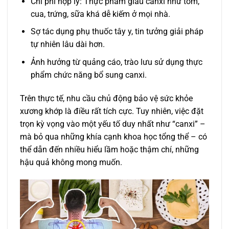
Chi phí hợp lý: Thực phẩm giàu canxi như tôm,
cua, trứng, sữa khá dễ kiếm ở mọi nhà.
Sợ tác dụng phụ thuốc tây y, tin tưởng giải pháp
tự nhiên lâu dài hơn.
Ảnh hưởng từ quảng cáo, trào lưu sử dụng thực
phẩm chức năng bổ sung canxi.
Trên thực tế, nhu cầu chủ động bảo vệ sức khỏe
xương khớp là điều rất tích cực. Tuy nhiên, việc đặt
trọn kỳ vọng vào một yếu tố duy nhất như “canxi” –
mà bỏ qua những khía cạnh khoa học tổng thể – có
thể dẫn đến nhiều hiểu lầm hoặc thậm chí, những
hậu quả không mong muốn.