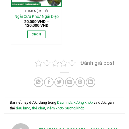
THẢO MỘC KHÔ
Ngải Cứu Khô/ Ngải Diệp
20,000
VND
–
Khoảng
120,000
VND
giá:
từ
CHỌN
20,000 VND
đến
Sản
120,000 VND
phẩm
này
có
Đánh giá post
nhiều
biến
thể.
Các
tùy
chọn
có
Bài viết này được đăng trong
Đau nhức xương khớp
và được gắn
thể
thẻ
đau lưng
,
thể chất
,
viêm khớp
,
xương khớp
.
được
chọn
trên