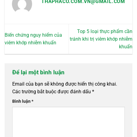
THAPHACO.COM.VN@GMAIL.COM
trang
sản
phẩm
Top 5 loại thực phẩm cần
Biến chứng nguy hiểm của
tránh khi trị viêm khớp nhiễm
viêm khớp nhiễm khuẩn
khuẩn
Để lại một bình luận
Email của bạn sẽ không được hiển thị công khai.
Các trường bắt buộc được đánh dấu
*
Bình luận
*