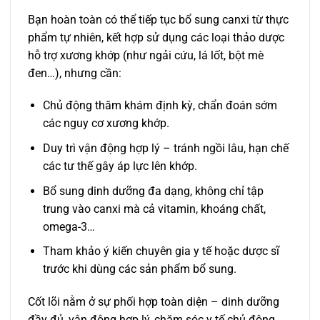
Bạn hoàn toàn có thể tiếp tục bổ sung canxi từ thực
phẩm tự nhiên, kết hợp sử dụng các loại thảo dược
hỗ trợ xương khớp (như ngải cứu, lá lốt, bột mè
đen…), nhưng cần:
Chủ động thăm khám định kỳ, chẩn đoán sớm
các nguy cơ xương khớp.
Duy trì vận động hợp lý – tránh ngồi lâu, hạn chế
các tư thế gây áp lực lên khớp.
Bổ sung dinh dưỡng đa dạng, không chỉ tập
trung vào canxi mà cả vitamin, khoáng chất,
omega-3…
Tham khảo ý kiến chuyên gia y tế hoặc dược sĩ
trước khi dùng các sản phẩm bổ sung.
Cốt lõi nằm ở sự phối hợp toàn diện – dinh dưỡng
đầy đủ, vận động hợp lý, chăm sóc y tế chủ động.