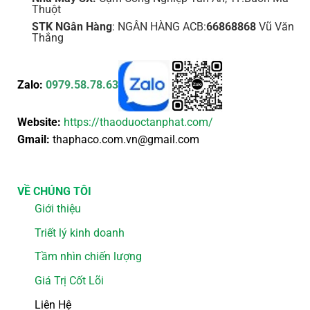
Thuột
STK NGân Hàng
: NGÂN HÀNG ACB:
66868868
Vũ Văn
Thắng
Zalo:
0979.58.78.63
Website:
https://thaoduoctanphat.com/
Gmail:
thaphaco.com.vn@gmail.com
VỀ CHÚNG TÔI
Giới thiệu
Triết lý kinh doanh
Tầm nhìn chiến lượng
Giá Trị Cốt Lõi
Liên Hệ