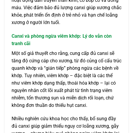
hoạt động dẫn truyền thần kinh, co bóp cơ và đông
máu. Việc đảm bảo đủ lượng canxi giúp xương chắc
khỏe, phát triển ổn định ở trẻ nhỏ và hạn chế loãng
xương ở người lớn tuổi.
Canxi và phòng ngừa viêm khớp: Lý do vẫn còn
tranh cãi
Một số giả thuyết cho rằng, cung cấp đủ canxi sẽ
tăng độ cứng cáp cho xương, từ đó củng cố cấu trúc
quanh khớp và “gián tiếp” phòng ngừa các bệnh về
khớp. Tuy nhiên, viêm khớp – đặc biệt là các thể
như viêm khớp dạng thấp, thoái hóa khớp – lại có
nguyên nhân cốt lõi xuất phát từ tình trạng viêm
nhiễm, tổn thương sụn và miễn dịch rối loạn, chứ
không đơn thuần do thiếu hụt canxi.
Nhiều nghiên cứu khoa học cho thấy, bổ sung đầy
đủ canxi giúp giảm thiểu nguy cơ loãng xương, gãy