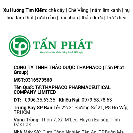
Xu Hướng Tìm Kiếm
: chè dây | Chè Vằng | nấm lim xanh | nụ
hoa tam thất | rượu cần | trái nhàu | thảo dược | Dược liệu
CÔNG TY TNHH THẢO DƯỢC THAPHACO (Tấn Phát
Group)
MST:0316573568
Tên Quốc Tế:THAPHACO PHARMACEUTICAL
COMPANY LIMITED
ĐT:
- 0906.35.63.35
Khiếu Nại
: 0979.58.78.63
Trưng Bày SP Bán Lẻ:
22/21 Đường Số 21, P8 Gò Vấp,
TP.HCM
Vùng Trồng:
Thôn 7, Xã M'Leo, Huyện Ea súp, Tỉnh
Đắk Lắk
Nhà Máy SX:
Cụm Công Nghiệp Tân An, TP.Buôn Ma