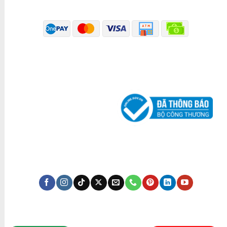
PHƯƠNG THỨC THANH TOÁN
ĐÃ THÔNG BÁO BỘ CÔNG THƯƠNG
KÊNH TRUYỀN THÔNG