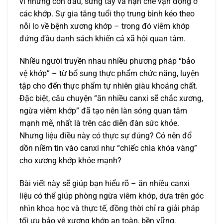
vì những cơn đau, sưng tấy và hạn chế vận động ở
các khớp. Sự gia tăng tuổi thọ trung bình kéo theo
nỗi lo về bệnh xương khớp – trong đó viêm khớp
đứng đầu danh sách khiến cả xã hội quan tâm.
Nhiều người truyền nhau nhiều phương pháp “bảo
vệ khớp” – từ bổ sung thực phẩm chức năng, luyện
tập cho đến thực phẩm tự nhiên giàu khoáng chất.
Đặc biệt, câu chuyện “ăn nhiều canxi sẽ chắc xương,
ngừa viêm khớp” đã tạo nên làn sóng quan tâm
mạnh mẽ, nhất là trên các diễn đàn sức khỏe.
Nhưng liệu điều này có thực sự đúng? Có nên đổ
dồn niềm tin vào canxi như “chiếc chìa khóa vàng”
cho xương khớp khỏe mạnh?
Bài viết này sẽ giúp bạn hiểu rõ – ăn nhiều canxi
liệu có thể giúp phòng ngừa viêm khớp, dựa trên góc
nhìn khoa học và thực tế, đồng thời chỉ ra giải pháp
tối ưu bảo vệ xương khớp an toàn, bền vững.