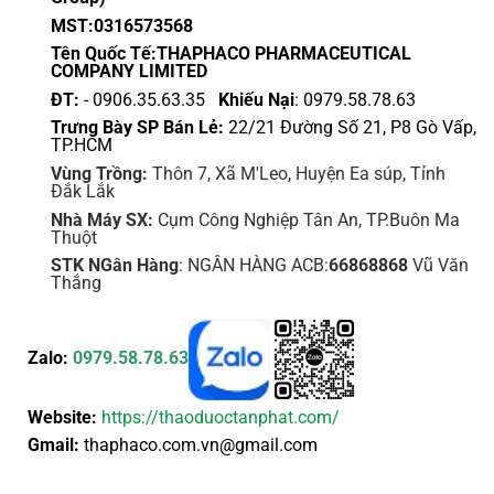
MST:0316573568
Tên Quốc Tế:THAPHACO PHARMACEUTICAL
COMPANY LIMITED
ĐT:
- 0906.35.63.35
Khiếu Nại
: 0979.58.78.63
Trưng Bày SP Bán Lẻ:
22/21 Đường Số 21, P8 Gò Vấp,
TP.HCM
Vùng Trồng:
Thôn 7, Xã M'Leo, Huyện Ea súp, Tỉnh
Đắk Lắk
Nhà Máy SX:
Cụm Công Nghiệp Tân An, TP.Buôn Ma
Thuột
STK NGân Hàng
: NGÂN HÀNG ACB:
66868868
Vũ Văn
Thắng
Zalo:
0979.58.78.63
Website:
https://thaoduoctanphat.com/
Gmail:
thaphaco.com.vn@gmail.com