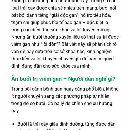
không lo tác dụng phụ như thuốc Tây. Trong số các
loại trái cây được chia sẻ nhiều trên mạng, bưởi nổi
bật bởi danh tiếng “giải độc gan”, hỗ trợ tiêu hóa,
thậm chí giúp phục hồi tế bào gan – đặc biệt là
trong các diễn đàn sức khỏe và lời truyền miệng.
Nhưng ăn bưởi thường xuyên liệu có thật sự trị được
viêm gan như “lời đồn”? Bài viết này sẽ phân tích rõ
vấn đề này dựa trên cơ sở khoa học, kinh nghiệm
thực tiễn và lời khuyên chuyên gia để bạn có quyết
định đúng đắn cho sức khỏe của mình.
Ăn bưởi trị viêm gan – Người dân nghĩ gì?
Trong bối cảnh bệnh gan ngày càng phổ biến, không
ít người chuyển sang các phương pháp tự nhiên,
trong đó có bưởi. Có ba lý do chính cho xu hướng
này:
Bưởi là trái cây giàu dinh dưỡng, từng được dân