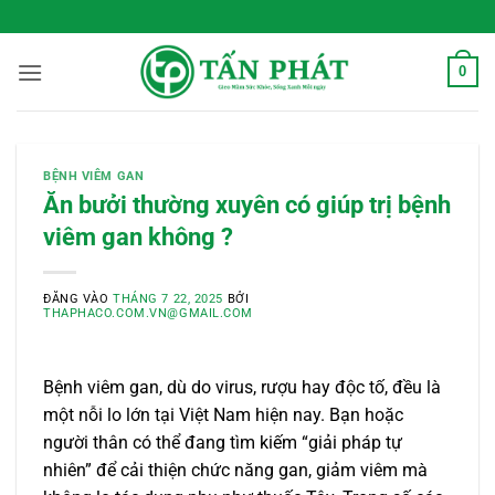
Bỏ
 Sống Xanh Mỗi Ngày
qua
nội
0
dung
BỆNH VIÊM GAN
Ăn bưởi thường xuyên có giúp trị bệnh
viêm gan không ?
ĐĂNG VÀO
THÁNG 7 22, 2025
BỞI
THAPHACO.COM.VN@GMAIL.COM
Bệnh viêm gan, dù do virus, rượu hay độc tố, đều là
một nỗi lo lớn tại Việt Nam hiện nay. Bạn hoặc
người thân có thể đang tìm kiếm “giải pháp tự
nhiên” để cải thiện chức năng gan, giảm viêm mà