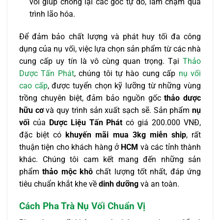
vối giúp chống lại các gốc tự do, làm chậm quá
trình lão hóa.
Để đảm bảo chất lượng và phát huy tối đa công
dụng của nụ vối, việc lựa chọn sản phẩm từ các nhà
cung cấp uy tín là vô cùng quan trọng. Tại
Thảo
Dược Tấn Phát
, chúng tôi tự hào cung cấp
nụ vối
cao cấp
, được tuyển chọn kỹ lưỡng từ những vùng
trồng chuyên biệt, đảm bảo nguồn gốc
thảo dược
hữu cơ
và quy trình sản xuất sạch sẽ. Sản phẩm
nụ
vối
của
Dược Liệu Tấn Phát
có giá 200.000 VNĐ,
đặc biệt có
khuyến mãi mua 3kg miễn ship
, rất
thuận tiện cho khách hàng ở
HCM
và các tỉnh thành
khác. Chúng tôi cam kết mang đến những sản
phẩm
thảo mộc khô
chất lượng tốt nhất, đáp ứng
tiêu chuẩn khắt khe về
dinh dưỡng
và an toàn.
Cách Pha Trà Nụ Vối Chuẩn Vị