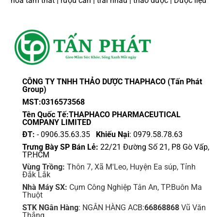
hoa tam thất | rượu cần | trái nhàu | thảo dược | Dược liệu
CÔNG TY TNHH THẢO DƯỢC THAPHACO (Tấn Phát
Group)
MST:0316573568
Tên Quốc Tế:THAPHACO PHARMACEUTICAL
COMPANY LIMITED
ĐT:
- 0906.35.63.35
Khiếu Nại
: 0979.58.78.63
Trưng Bày SP Bán Lẻ:
22/21 Đường Số 21, P8 Gò Vấp,
TP.HCM
Vùng Trồng:
Thôn 7, Xã M'Leo, Huyện Ea súp, Tỉnh
Đắk Lắk
Nhà Máy SX:
Cụm Công Nghiệp Tân An, TP.Buôn Ma
Thuột
STK NGân Hàng
: NGÂN HÀNG ACB:
66868868
Vũ Văn
Thắng