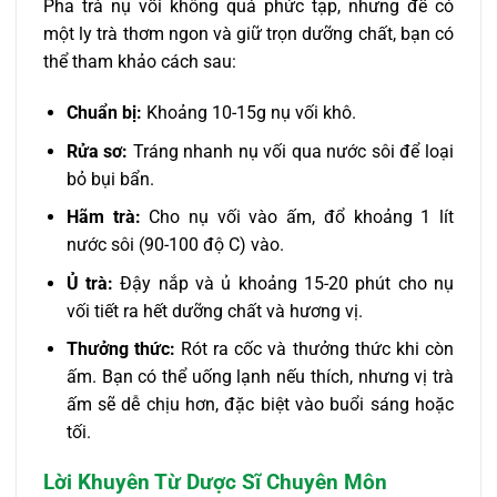
Pha trà nụ vối không quá phức tạp, nhưng để có
một ly trà thơm ngon và giữ trọn dưỡng chất, bạn có
thể tham khảo cách sau:
Chuẩn bị:
Khoảng 10-15g nụ vối khô.
Rửa sơ:
Tráng nhanh nụ vối qua nước sôi để loại
bỏ bụi bẩn.
Hãm trà:
Cho nụ vối vào ấm, đổ khoảng 1 lít
nước sôi (90-100 độ C) vào.
Ủ trà:
Đậy nắp và ủ khoảng 15-20 phút cho nụ
vối tiết ra hết dưỡng chất và hương vị.
Thưởng thức:
Rót ra cốc và thưởng thức khi còn
ấm. Bạn có thể uống lạnh nếu thích, nhưng vị trà
ấm sẽ dễ chịu hơn, đặc biệt vào buổi sáng hoặc
tối.
Lời Khuyên Từ Dược Sĩ Chuyên Môn