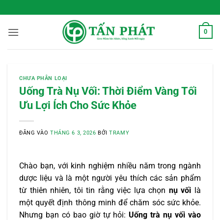
Bỏ
 Sống Xanh Mỗi Ngày
qua
nội
0
dung
CHƯA PHÂN LOẠI
Uống Trà Nụ Vối: Thời Điểm Vàng Tối
Ưu Lợi Ích Cho Sức Khỏe
ĐĂNG VÀO
THÁNG 6 3, 2026
BỞI
TRAMY
Chào bạn, với kinh nghiệm nhiều năm trong ngành
dược liệu và là một người yêu thích các sản phẩm
từ thiên nhiên, tôi tin rằng việc lựa chọn
nụ vối
là
một quyết định thông minh để chăm sóc sức khỏe.
Nhưng bạn có bao giờ tự hỏi:
Uống trà nụ vối vào