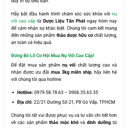
duy trì sự đều đặn.
Hãy bắt đầu hành trình chăm sóc sức khỏe với
nụ
vối cao cấp
từ
Dược Liệu Tấn Phát
ngay hôm nay
để cảm nhận sự khác biệt. Chúng tôi cam kết mang
đến những sản phẩm
thảo dược hữu cơ
chất lượng,
an toàn và hiệu quả.
Đừng Bỏ Lỡ Cơ Hội Mua Nụ Vối Cao Cấp!
Để đặt mua sản phẩm
nụ vối
chất lượng cao và
nhận được ưu đãi
mua 3kg miễn ship
, hãy liên hệ
với chúng tôi qua hotline:
Hotline:
0979.58.78.63 – 0906.35.63.35
Địa chỉ:
22/21 Đường Số 21, P8 Gò Vấp, TP.HCM
Chúng tôi rất vui được phục vụ và tư vấn chi tiết hơn
về các sản phẩm
thảo mộc khô
và
dinh dưỡng
từ