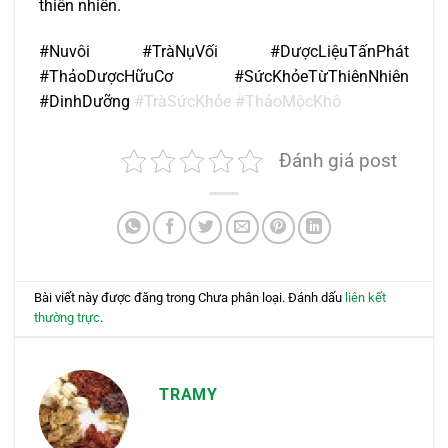
thiên nhiên.
#Nuvôi #TràNụVối #DượcLiệuTấnPhát
#ThảoDượcHữuCơ #SứcKhỏeTừThiênNhiên
#DinhDưỡng
#TràSứcKhỏe #ThảoMộcKhô
Đánh giá post
Bài viết này được đăng trong Chưa phân loại. Đánh dấu
liên kết
thường trực
.
TRAMY