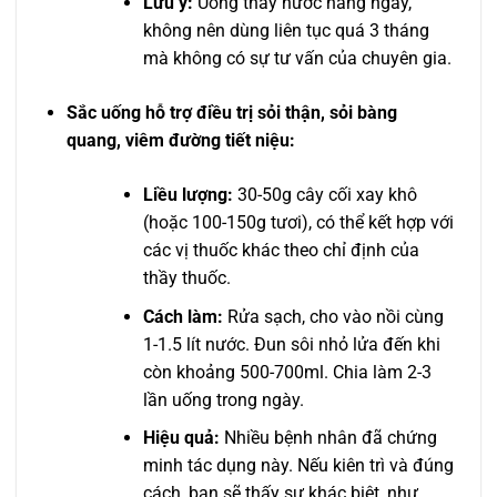
Lưu ý:
Uống thay nước hàng ngày,
không nên dùng liên tục quá 3 tháng
mà không có sự tư vấn của chuyên gia.
Sắc uống hỗ trợ điều trị sỏi thận, sỏi bàng
quang, viêm đường tiết niệu:
Liều lượng:
30-50g cây cối xay khô
(hoặc 100-150g tươi), có thể kết hợp với
các vị thuốc khác theo chỉ định của
thầy thuốc.
Cách làm:
Rửa sạch, cho vào nồi cùng
1-1.5 lít nước. Đun sôi nhỏ lửa đến khi
còn khoảng 500-700ml. Chia làm 2-3
lần uống trong ngày.
Hiệu quả:
Nhiều bệnh nhân đã chứng
minh tác dụng này. Nếu kiên trì và đúng
cách, bạn sẽ thấy sự khác biệt, như