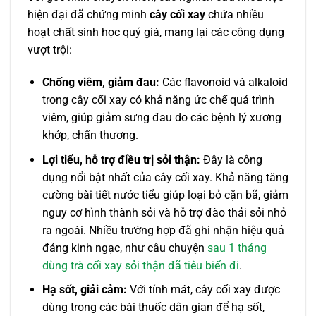
hiện đại đã chứng minh
cây cối xay
chứa nhiều
hoạt chất sinh học quý giá, mang lại các công dụng
vượt trội:
Chống viêm, giảm đau:
Các flavonoid và alkaloid
trong cây cối xay có khả năng ức chế quá trình
viêm, giúp giảm sưng đau do các bệnh lý xương
khớp, chấn thương.
Lợi tiểu, hỗ trợ điều trị sỏi thận:
Đây là công
dụng nổi bật nhất của cây cối xay. Khả năng tăng
cường bài tiết nước tiểu giúp loại bỏ cặn bã, giảm
nguy cơ hình thành sỏi và hỗ trợ đào thải sỏi nhỏ
ra ngoài. Nhiều trường hợp đã ghi nhận hiệu quả
đáng kinh ngạc, như câu chuyện
sau 1 tháng
dùng trà cối xay sỏi thận đã tiêu biến đi
.
Hạ sốt, giải cảm:
Với tính mát, cây cối xay được
dùng trong các bài thuốc dân gian để hạ sốt,