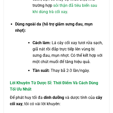
trường hợp
sỏi thận đã tiêu biến sau
khi dùng trà cối xay
.
Dùng ngoài da (hỗ trợ giảm sưng đau, mụn
nhọt):
Cách làm:
Lá cây cối xay tươi rửa sạch,
giã nát rồi đắp trực tiếp lên vùng bị
sưng đau, mụn nhọt. Có thể kết hợp với
một chút muối để tăng hiệu quả.
Tần suất:
Thay bã 2-3 lần/ngày.
Lời Khuyên Từ Dược Sĩ: Thời Điểm Và Cách Dùng
Tối Ưu Nhất
Để phát huy tối đa
dinh dưỡng
và dược tính của
cây
cối xay
, tôi có vài lời khuyên: