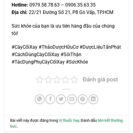
Hotline:
0979.58.78.63 – 0906.35.63.35
Địa chỉ:
22/21 Đường Số 21, P8 Gò Vấp, TP.HCM
Sức khỏe của bạn là ưu tiên hàng đầu của chúng
tôi!
#CâyCốiXay #ThảoDượcHữuCơ #DượcLiệuTấnPhát
#CáchDùngCâyCốiXay #SỏiThận
#TácDụngPhụCâyCốiXay #SứcKhỏe
Đánh giá post
Bài viết này được đăng trong
Vị thuốc hay
. Đánh dấu
liên kết thường
trực
.