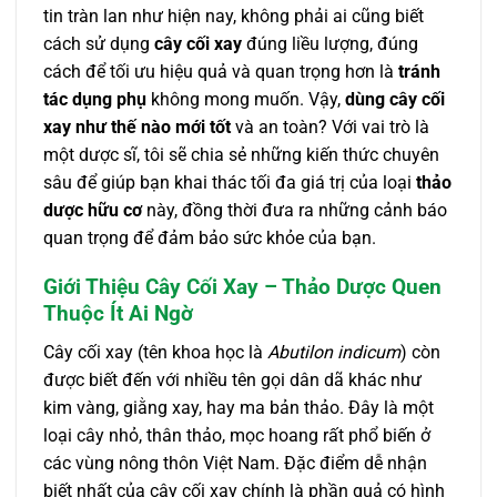
tin tràn lan như hiện nay, không phải ai cũng biết
cách sử dụng
cây cối xay
đúng liều lượng, đúng
cách để tối ưu hiệu quả và quan trọng hơn là
tránh
tác dụng phụ
không mong muốn. Vậy,
dùng cây cối
xay như thế nào mới tốt
và an toàn? Với vai trò là
một dược sĩ, tôi sẽ chia sẻ những kiến thức chuyên
sâu để giúp bạn khai thác tối đa giá trị của loại
thảo
dược hữu cơ
này, đồng thời đưa ra những cảnh báo
quan trọng để đảm bảo sức khỏe của bạn.
Giới Thiệu Cây Cối Xay – Thảo Dược Quen
Thuộc Ít Ai Ngờ
Cây cối xay (tên khoa học là
Abutilon indicum
) còn
được biết đến với nhiều tên gọi dân dã khác như
kim vàng, giằng xay, hay ma bản thảo. Đây là một
loại cây nhỏ, thân thảo, mọc hoang rất phổ biến ở
các vùng nông thôn Việt Nam. Đặc điểm dễ nhận
biết nhất của cây cối xay chính là phần quả có hình