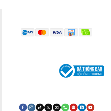
PHƯƠNG THỨC THANH TOÁN
ĐÃ THÔNG BÁO BỘ CÔNG THƯƠNG
KÊNH TRUYỀN THÔNG