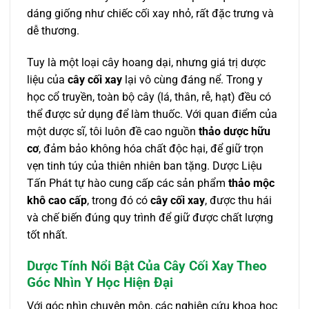
dáng giống như chiếc cối xay nhỏ, rất đặc trưng và
dễ thương.
Tuy là một loại cây hoang dại, nhưng giá trị dược
liệu của
cây cối xay
lại vô cùng đáng nể. Trong y
học cổ truyền, toàn bộ cây (lá, thân, rễ, hạt) đều có
thể được sử dụng để làm thuốc. Với quan điểm của
một dược sĩ, tôi luôn đề cao nguồn
thảo dược hữu
cơ
, đảm bảo không hóa chất độc hại, để giữ trọn
vẹn tinh túy của thiên nhiên ban tặng. Dược Liệu
Tấn Phát tự hào cung cấp các sản phẩm
thảo mộc
khô cao cấp
, trong đó có
cây cối xay
, được thu hái
và chế biến đúng quy trình để giữ được chất lượng
tốt nhất.
Dược Tính Nổi Bật Của Cây Cối Xay Theo
Góc Nhìn Y Học Hiện Đại
Với góc nhìn chuyên môn, các nghiên cứu khoa học