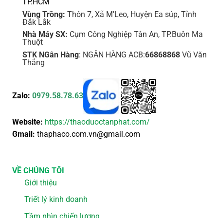
TP.HCM
Vùng Trồng:
Thôn 7, Xã M'Leo, Huyện Ea súp, Tỉnh
Đắk Lắk
Nhà Máy SX:
Cụm Công Nghiệp Tân An, TP.Buôn Ma
Thuột
STK NGân Hàng
: NGÂN HÀNG ACB:
66868868
Vũ Văn
Thắng
Zalo:
0979.58.78.63
Website:
https://thaoduoctanphat.com/
Gmail:
thaphaco.com.vn@gmail.com
VỀ CHÚNG TÔI
Giới thiệu
Triết lý kinh doanh
Tầm nhìn chiến lượng