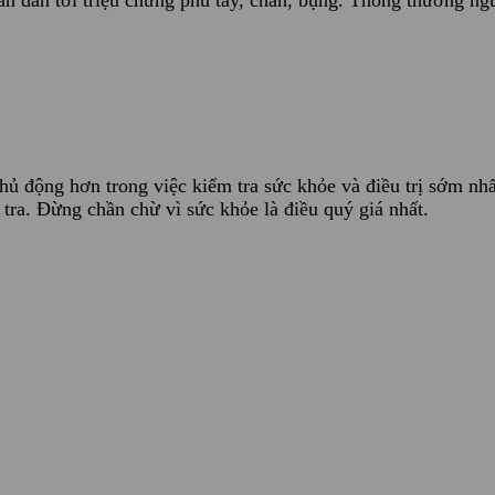
 dẫn tới triệu chứng phù tay, chân, bụng. Thông thường ngu
hủ động hơn trong việc kiểm tra sức khỏe và điều trị sớm nhấ
 tra. Đừng chần chừ vì sức khỏe là điều quý giá nhất.