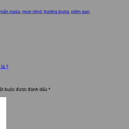
mẩn ngứa
,
mụn nhọt
,
trướng bụng
,
viêm gan
.
là ?
bắt buộc được đánh dấu
*