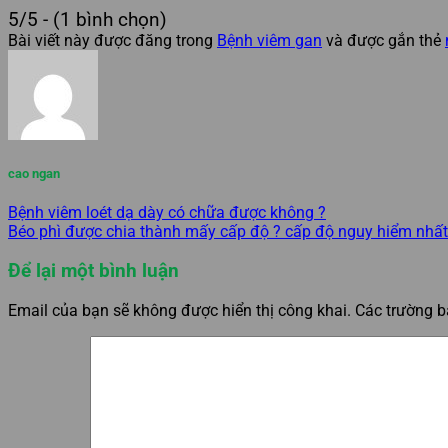
5/5 - (1 bình chọn)
Bài viết này được đăng trong
Bệnh viêm gan
và được gắn thẻ
cao ngan
Bệnh viêm loét dạ dày có chữa được không ?
Béo phì được chia thành mấy cấp độ ? cấp độ nguy hiểm nhất 
Để lại một bình luận
Email của bạn sẽ không được hiển thị công khai.
Các trường 