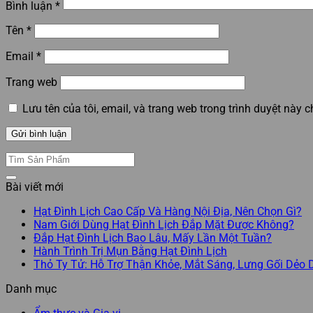
Bình luận
*
Tên
*
Email
*
Trang web
Lưu tên của tôi, email, và trang web trong trình duyệt này ch
Bài viết mới
Hạt Đình Lịch Cao Cấp Và Hàng Nội Địa, Nên Chọn Gì?
Nam Giới Dùng Hạt Đình Lịch Đắp Mặt Được Không?
Đắp Hạt Đình Lịch Bao Lâu, Mấy Lần Một Tuần?
Hành Trình Trị Mụn Bằng Hạt Đình Lịch
Thỏ Ty Tử: Hỗ Trợ Thận Khỏe, Mắt Sáng, Lưng Gối Dẻo 
Danh mục