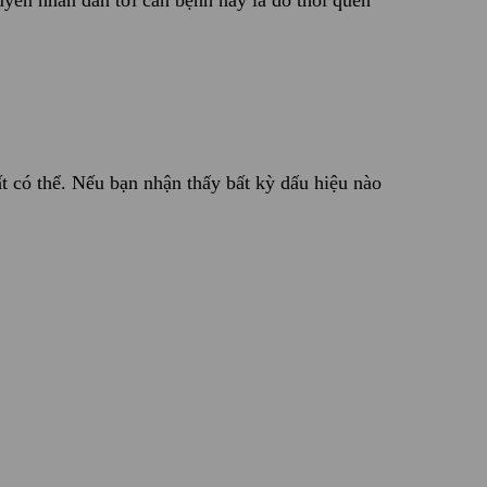
yên nhân dẫn tới căn bệnh này là do thói quen
t có thể. Nếu bạn nhận thấy bất kỳ dấu hiệu nào