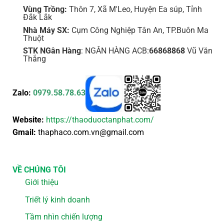
Vùng Trồng:
Thôn 7, Xã M'Leo, Huyện Ea súp, Tỉnh
Đắk Lắk
Nhà Máy SX:
Cụm Công Nghiệp Tân An, TP.Buôn Ma
Thuột
STK NGân Hàng
: NGÂN HÀNG ACB:
66868868
Vũ Văn
Thắng
Zalo:
0979.58.78.63
Website:
https://thaoduoctanphat.com/
Gmail:
thaphaco.com.vn@gmail.com
VỀ CHÚNG TÔI
Giới thiệu
Triết lý kinh doanh
Tầm nhìn chiến lượng