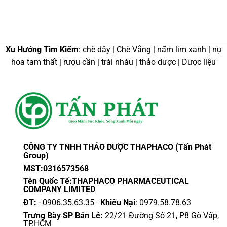
Xu Hướng Tìm Kiếm
: chè dây | Chè Vằng | nấm lim xanh | nụ
hoa tam thất | rượu cần | trái nhàu | thảo dược | Dược liệu
CÔNG TY TNHH THẢO DƯỢC THAPHACO (Tấn Phát
Group)
MST:0316573568
Tên Quốc Tế:THAPHACO PHARMACEUTICAL
COMPANY LIMITED
ĐT:
- 0906.35.63.35
Khiếu Nại
: 0979.58.78.63
Trưng Bày SP Bán Lẻ:
22/21 Đường Số 21, P8 Gò Vấp,
TP.HCM