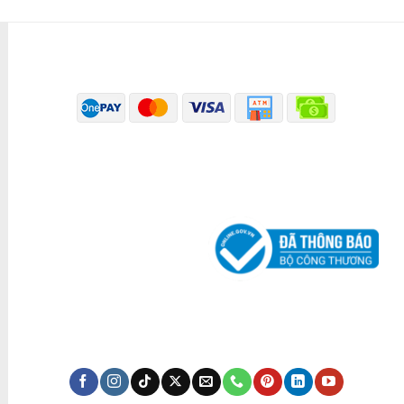
PHƯƠNG THỨC THANH TOÁN
ĐÃ THÔNG BÁO BỘ CÔNG THƯƠNG
KÊNH TRUYỀN THÔNG