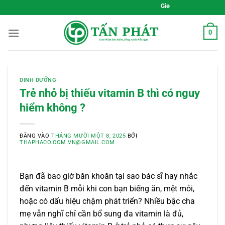
Bỏ
Gieo Mầm Sức Khỏe, Sống Xanh Mỗi
qua
nội
0
dung
DINH DƯỠNG
Trẻ nhỏ bị thiếu vitamin B thì có nguy
hiểm không ?
ĐĂNG VÀO
THÁNG MƯỜI MỘT 8, 2025
BỞI
THAPHACO.COM.VN@GMAIL.COM
Bạn đã bao giờ băn khoăn tại sao bác sĩ hay nhắc
đến vitamin B mỗi khi con bạn biếng ăn, mệt mỏi,
hoặc có dấu hiệu chậm phát triển? Nhiều bậc cha
mẹ vẫn nghĩ chỉ cần bổ sung đa vitamin là đủ,