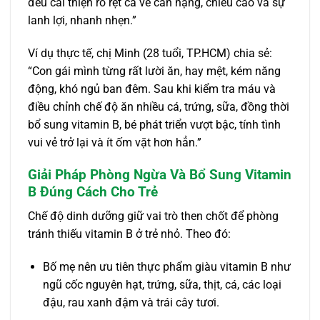
đều cải thiện rõ rệt cả về cân nặng, chiều cao và sự
lanh lợi, nhanh nhẹn.”
Ví dụ thực tế, chị Minh (28 tuổi, TP.HCM) chia sẻ:
“Con gái mình từng rất lười ăn, hay mệt, kém năng
động, khó ngủ ban đêm. Sau khi kiểm tra máu và
điều chỉnh chế độ ăn nhiều cá, trứng, sữa, đồng thời
bổ sung vitamin B, bé phát triển vượt bậc, tính tình
vui vẻ trở lại và ít ốm vặt hơn hẳn.”
Giải Pháp Phòng Ngừa Và Bổ Sung Vitamin
B Đúng Cách Cho Trẻ
Chế độ dinh dưỡng giữ vai trò then chốt để phòng
tránh thiếu vitamin B ở trẻ nhỏ. Theo đó:
Bố mẹ nên ưu tiên thực phẩm giàu vitamin B như
ngũ cốc nguyên hạt, trứng, sữa, thịt, cá, các loại
đậu, rau xanh đậm và trái cây tươi.