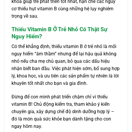
khóa giúp trẻ phát triển tốt nhất, hạn chế các nguy
cơ thiếu hụt vitamin B cùng những hệ lụy nghiêm
trọng về sau.
Thiếu Vitamin B Ở Trẻ Nhỏ Có Thật Sự
Nguy Hiểm?
Có thể khẳng định, thiếu vitamin B ở trẻ nhỏ là mối
nguy hiểm “âm thầm” nhưng để lại hậu quả không
nhỏ nếu cha mẹ chủ quan, bỏ qua các dấu hiệu
nhận biết ban đầu. Việc phát hiện sớm, bổ sung hợp
lý, khoa học, và ưu tiên các sản phẩm tự nhiên là lời
khuyên tốt nhất cho bạn và gia đình.
Đừng để con mình phát triển chậm chỉ vì thiếu
vitamin B! Chủ động kiểm tra, tham khảo ý kiến
chuyên gia, xây dựng chế độ dinh dưỡng hợp lý –
đó là món quà sức khỏe bạn dành tặng cho con
ngay hôm nay.