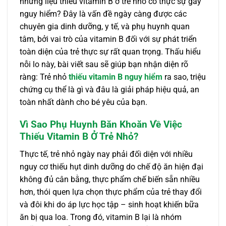
nhưng liệu thiếu vitamin B ở trẻ nhỏ có thực sự gây
nguy hiểm? Đây là vấn đề ngày càng được các
chuyên gia dinh dưỡng, y tế, và phụ huynh quan
tâm, bởi vai trò của vitamin B đối với sự phát triển
toàn diện của trẻ thực sự rất quan trọng. Thấu hiểu
nỗi lo này, bài viết sau sẽ giúp bạn nhận diện rõ
ràng: Trẻ nhỏ
thiếu vitamin B nguy hiểm
ra sao, triệu
chứng cụ thể là gì và đâu là giải pháp hiệu quả, an
toàn nhất dành cho bé yêu của bạn.
Vì Sao Phụ Huynh Băn Khoăn Về Việc
Thiếu Vitamin B Ở Trẻ Nhỏ?
Thực tế, trẻ nhỏ ngày nay phải đối diện với nhiều
nguy cơ thiếu hụt dinh dưỡng do chế độ ăn hiện đại
không đủ cân bằng, thực phẩm chế biến sẵn nhiều
hơn, thói quen lựa chọn thực phẩm của trẻ thay đổi
và đôi khi do áp lực học tập – sinh hoạt khiến bữa
ăn bị qua loa. Trong đó, vitamin B lại là nhóm