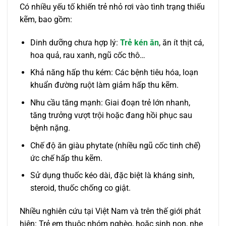
Có nhiều yếu tố khiến trẻ nhỏ rơi vào tình trạng thiếu
kẽm, bao gồm:
Dinh dưỡng chưa hợp lý:
Trẻ kén ăn
, ăn ít thịt cá,
hoa quả, rau xanh, ngũ cốc thô…
Khả năng hấp thu kém: Các bệnh tiêu hóa, loạn
khuẩn đường ruột làm giảm hấp thu kẽm.
Nhu cầu tăng mạnh: Giai đoạn trẻ lớn nhanh,
tăng trưởng vượt trội hoặc đang hồi phục sau
bệnh nặng.
Chế độ ăn giàu phytate (nhiều ngũ cốc tinh chế)
ức chế hấp thu kẽm.
Sử dụng thuốc kéo dài, đặc biệt là kháng sinh,
steroid, thuốc chống co giật.
Nhiều nghiên cứu tại Việt Nam và trên thế giới phát
hiện: Trẻ em thuộc nhóm nghèo, hoặc sinh non, nhẹ