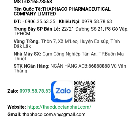
MST:0316573568
Tên Quốc Tế:THAPHACO PHARMACEUTICAL
COMPANY LIMITED
ĐT:
- 0906.35.63.35
Khiếu Nại
: 0979.58.78.63
Trưng Bày SP Bán Lẻ:
22/21 Đường Số 21, P8 Gò Vấp,
TP.HCM
Vùng Trồng:
Thôn 7, Xã M'Leo, Huyện Ea súp, Tỉnh
Đắk Lắk
Nhà Máy SX:
Cụm Công Nghiệp Tân An, TP.Buôn Ma
Thuột
STK NGân Hàng
: NGÂN HÀNG ACB:
66868868
Vũ Văn
Thắng
Zalo:
0979.58.78.63
Website:
https://thaoduoctanphat.com/
Gmail:
thaphaco.com.vn@gmail.com