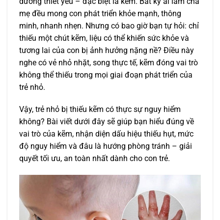
dưỡng thiết yếu – đặc biệt là kẽm. Bất kỳ ai làm cha
mẹ đều mong con phát triển khỏe mạnh, thông
minh, nhanh nhẹn. Nhưng có bao giờ bạn tự hỏi: chỉ
thiếu một chút kẽm, liệu có thể khiến sức khỏe và
tương lai của con bị ảnh hưởng nặng nề? Điều này
nghe có vẻ nhỏ nhặt, song thực tế, kẽm đóng vai trò
không thể thiếu trong mọi giai đoạn phát triển của
trẻ nhỏ.
Vậy, trẻ nhỏ bị thiếu kẽm có thực sự nguy hiểm
không? Bài viết dưới đây sẽ giúp bạn hiểu đúng về
vai trò của kẽm, nhận diện dấu hiệu thiếu hụt, mức
độ nguy hiểm và đâu là hướng phòng tránh – giải
quyết tối ưu, an toàn nhất dành cho con trẻ.