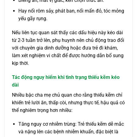
Biếng ăn, mất vị giác, kén chọn thức ăn.
Hay nổi rôm sảy, phát ban, nổi mẩn đỏ, tóc mỏng
yếu gãy rụng.
Nếu liên tục quan sát thấy các dấu hiệu này kéo dài
từ 2-3 tuần trở lên, phụ huynh nên chủ động trao đổi
với chuyên gia dinh dưỡng hoặc đưa trẻ đi khám,
làm xét nghiệm vi chất để được hướng dẫn bổ sung
kịp thời.
Tác động nguy hiểm khi tình trạng thiếu kẽm kéo
dài
Nhiều bậc cha mẹ chủ quan cho rằng thiếu kẽm chỉ
khiến trẻ lười ăn, thấp còi, nhưng thực tế, hậu quả có
thể nghiêm trọng hơn nhiều:
Tăng nguy cơ nhiễm trùng: Trẻ thiếu kẽm dễ mắc
và nặng lên các bệnh nhiễm khuẩn, đặc biệt là