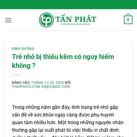
Bỏ
 Sống Xanh Mỗi Ngày
qua
nội
0
dung
DINH DƯỠNG
Trẻ nhỏ bị thiếu kẽm có nguy hiểm
không ?
ĐĂNG VÀO
THÁNG 12 20, 2025
BỞI
THAPHACO.COM.VN@GMAIL.COM
Trong những năm gần đây, tình trạng trẻ nhỏ gặp
vấn đề về sức khỏe ngày càng được phụ huynh
quan tâm nhiều hơn. Một trong những nguyên nhân
thường gặp lại xuất phát từ việc thiếu vi chất dinh