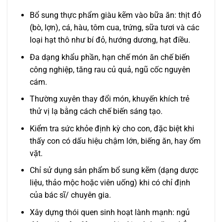
Bổ sung thực phẩm giàu kẽm vào bữa ăn: thịt đỏ
(bò, lợn), cá, hàu, tôm cua, trứng, sữa tươi và các
loại hạt thô như bí đỏ, hướng dương, hạt điều.
Đa dạng khẩu phần, hạn chế món ăn chế biến
công nghiệp, tăng rau củ quả, ngũ cốc nguyên
cám.
Thường xuyên thay đổi món, khuyến khích trẻ
thử vị lạ bằng cách chế biến sáng tạo.
Kiểm tra sức khỏe định kỳ cho con, đặc biệt khi
thấy con có dấu hiệu chậm lớn, biếng ăn, hay ốm
vặt.
Chỉ sử dụng sản phẩm bổ sung kẽm (dạng dược
liệu, thảo mộc hoặc viên uống) khi có chỉ định
của bác sĩ/ chuyên gia.
Xây dựng thói quen sinh hoạt lành mạnh: ngủ