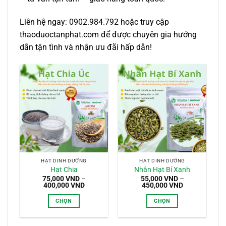
Liên hệ ngay: 0902.984.792 hoặc truy cập
thaoduoctanphat.com để được chuyên gia hướng
dẫn tận tình và nhận ưu đãi hấp dẫn!
HẠT DINH DƯỠNG
HẠT DINH DƯỠNG
Hạt Chia
Nhân Hạt Bí Xanh
75,000
VND
–
55,000
VND
–
Khoảng
Khoảng
400,000
VND
450,000
VND
giá:
giá:
từ
từ
CHỌN
CHỌN
75,000 VND
55,000 VND
đến
đến
Sản
Sản
400,000 VND
450,000 VND
phẩm
phẩm