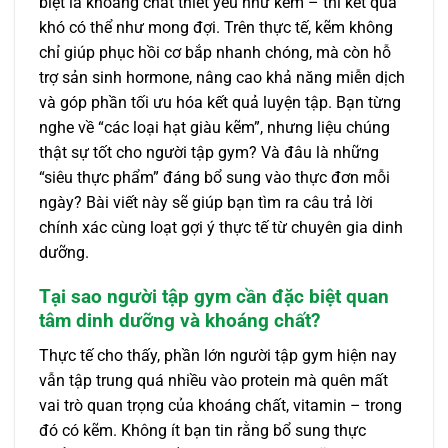
biệt là khoáng chất thiết yếu như kẽm – thì kết quả
khó có thể như mong đợi. Trên thực tế, kẽm không
chỉ giúp phục hồi cơ bắp nhanh chóng, mà còn hỗ
trợ sản sinh hormone, nâng cao khả năng miễn dịch
và góp phần tối ưu hóa kết quả luyện tập. Bạn từng
nghe về “các loại hạt giàu kẽm”, nhưng liệu chúng
thật sự tốt cho người tập gym? Và đâu là những
“siêu thực phẩm” đáng bổ sung vào thực đơn mỗi
ngày? Bài viết này sẽ giúp bạn tìm ra câu trả lời
chính xác cùng loạt gợi ý thực tế từ chuyên gia dinh
dưỡng.
Tại sao người tập gym cần đặc biệt quan
tâm dinh dưỡng và khoáng chất?
Thực tế cho thấy, phần lớn người tập gym hiện nay
vẫn tập trung quá nhiều vào protein mà quên mất
vai trò quan trọng của khoáng chất, vitamin – trong
đó có kẽm. Không ít bạn tin rằng bổ sung thực