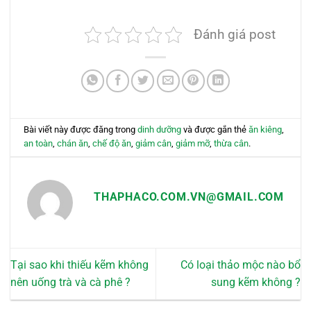
này
này
có
có
Đánh giá post
nhiều
nhiều
biến
biến
thể.
thể.
Các
Các
tùy
tùy
chọn
chọn
có
có
Bài viết này được đăng trong
dinh dưỡng
và được gắn thẻ
ăn kiêng
,
thể
thể
an toàn
,
chán ăn
,
chế độ ăn
,
giảm cân
,
giảm mỡ
,
thừa cân
.
được
được
chọn
chọn
trên
trên
THAPHACO.COM.VN@GMAIL.COM
trang
trang
sản
sản
phẩm
phẩm
Tại sao khi thiếu kẽm không
Có loại thảo mộc nào bổ
nên uống trà và cà phê ?
sung kẽm không ?