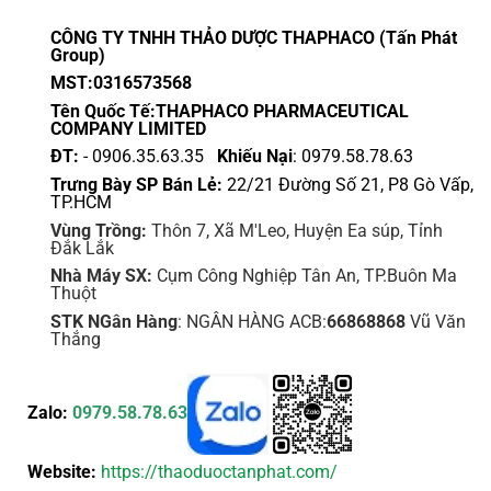
CÔNG TY TNHH THẢO DƯỢC THAPHACO (Tấn Phát
Group)
MST:0316573568
Tên Quốc Tế:THAPHACO PHARMACEUTICAL
COMPANY LIMITED
ĐT:
- 0906.35.63.35
Khiếu Nại
: 0979.58.78.63
Trưng Bày SP Bán Lẻ:
22/21 Đường Số 21, P8 Gò Vấp,
TP.HCM
Vùng Trồng:
Thôn 7, Xã M'Leo, Huyện Ea súp, Tỉnh
Đắk Lắk
Nhà Máy SX:
Cụm Công Nghiệp Tân An, TP.Buôn Ma
Thuột
STK NGân Hàng
: NGÂN HÀNG ACB:
66868868
Vũ Văn
Thắng
Zalo:
0979.58.78.63
Website:
https://thaoduoctanphat.com/