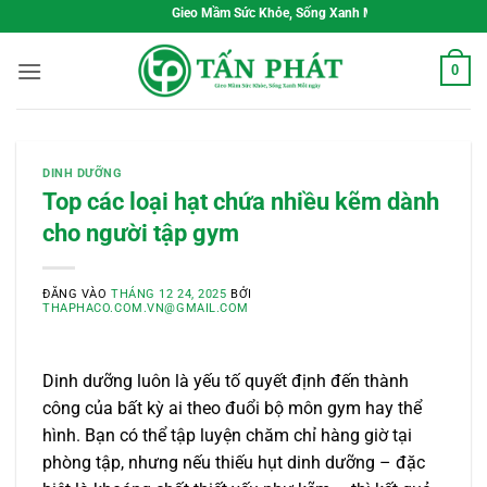
Bỏ
Gieo Mầm Sức Khỏe, Sống Xanh Mỗi Ngày
qua
nội
0
dung
DINH DƯỠNG
Top các loại hạt chứa nhiều kẽm dành
cho người tập gym
ĐĂNG VÀO
THÁNG 12 24, 2025
BỞI
THAPHACO.COM.VN@GMAIL.COM
Dinh dưỡng luôn là yếu tố quyết định đến thành
công của bất kỳ ai theo đuổi bộ môn gym hay thể
hình. Bạn có thể tập luyện chăm chỉ hàng giờ tại
phòng tập, nhưng nếu thiếu hụt dinh dưỡng – đặc