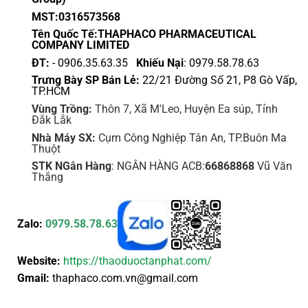
MST:0316573568
Tên Quốc Tế:THAPHACO PHARMACEUTICAL
COMPANY LIMITED
ĐT:
- 0906.35.63.35
Khiếu Nại
: 0979.58.78.63
Trưng Bày SP Bán Lẻ:
22/21 Đường Số 21, P8 Gò Vấp,
TP.HCM
Vùng Trồng:
Thôn 7, Xã M'Leo, Huyện Ea súp, Tỉnh
Đắk Lắk
Nhà Máy SX:
Cụm Công Nghiệp Tân An, TP.Buôn Ma
Thuột
STK NGân Hàng
: NGÂN HÀNG ACB:
66868868
Vũ Văn
Thắng
Zalo:
0979.58.78.63
Website:
https://thaoduoctanphat.com/
Gmail:
thaphaco.com.vn@gmail.com