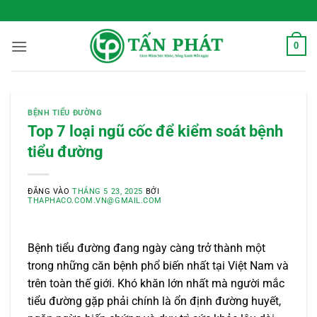
Bỏ
 Sống Xanh Mỗi Ngày
qua
nội
0
dung
BỆNH TIỂU ĐƯỜNG
Top 7 loại ngũ cốc để kiểm soát bệnh
tiểu đường
ĐĂNG VÀO
THÁNG 5 23, 2025
BỞI
THAPHACO.COM.VN@GMAIL.COM
Bệnh tiểu đường đang ngày càng trở thành một
trong những căn bệnh phổ biến nhất tại Việt Nam và
trên toàn thế giới. Khó khăn lớn nhất mà người mắc
tiểu đường gặp phải chính là ổn định đường huyết,