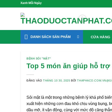
Bỏ
ng Xanh Mỗi Ngày
qua
nội
dung
DANH SÁCH SẢN PHẨM
CỬA HÀNG
BỆNH SỎI "MẬT"
Top 5 món ăn giúp hỗ trợ
ĐĂNG VÀO
THÁNG 10 30, 2025
BỞI
THAPHACO.COM.VN@G
Sỏi mật là một trong những bệnh lý khá phổ biến 
xuất hiện những cơn đau khó chịu vùng bụng, bu
dầu mỡ, ít vận động, cùng với mức độ căng thẳ