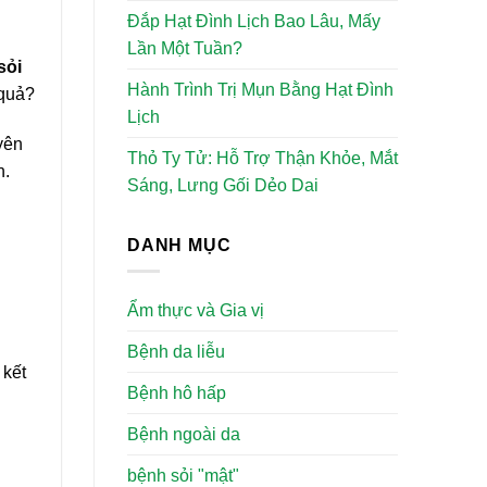
Đắp Hạt Đình Lịch Bao Lâu, Mấy
Lần Một Tuần?
sỏi
Hành Trình Trị Mụn Bằng Hạt Đình
 quả?
Lịch
yên
Thỏ Ty Tử: Hỗ Trợ Thận Khỏe, Mắt
n.
Sáng, Lưng Gối Dẻo Dai
DANH MỤC
Ẩm thực và Gia vị
Bệnh da liễu
 kết
Bệnh hô hấp
Bệnh ngoài da
bệnh sỏi "mật"