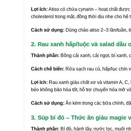
Lợi ích:
Atiso có chứa cynarin – hoạt chất được 
cholesterol trong mật, đồng thời dịu nhẹ cho hệ 
Cách sử dụng:
Dùng cháo atiso 2–3 lần/tuần, tố
2. Rau xanh hấp/luộc và salad dầu o
Thành phần:
Bông cải xanh, cải ngọt, bí xanh, 
Cách chế biến:
Rửa sạch rau củ, hấp/lục chín v
Lợi ích:
Rau xanh giàu chất xơ và vitamin A, C, K
béo không bão hòa tốt, hỗ trợ chuyển hóa mỡ v
Cách sử dụng:
Ăn kèm trong các bữa chính, đặc 
3. Súp bí đỏ – Thức ăn giàu magie 
Thành phần:
Bí đỏ, hành tây, nước lọc, muối nhạ