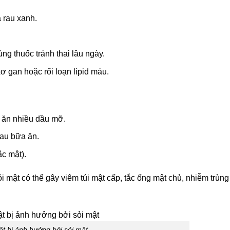
à rau xanh.
ng thuốc tránh thai lâu ngày.
ơ gan hoặc rối loạn lipid máu.
i ăn nhiều dầu mỡ.
au bữa ăn.
c mật).
ỏi mật có thể gây viêm túi mật cấp, tắc ống mật chủ, nhiễm trùng
ật bị ảnh hưởng bởi sỏi mật