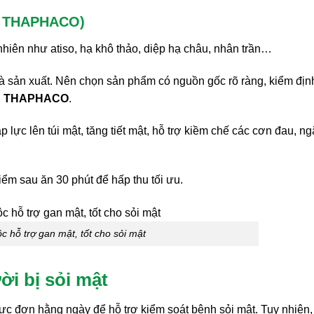
rà THAPHACO)
nhiên như atiso, hạ khô thảo, diệp hạ châu, nhân trần…
 sản xuất. Nên chọn sản phẩm có nguồn gốc rõ ràng, kiểm địn
C THAPHACO
.
 lực lên túi mật, tăng tiết mật, hỗ trợ kiềm chế các cơn đau, n
ểm sau ăn 30 phút để hấp thu tối ưu.
c hỗ trợ gan mật, tốt cho sỏi mật
ời bị sỏi mật
ực đơn hằng ngày để hỗ trợ kiểm soát bệnh sỏi mật. Tuy nhiên,