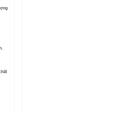
lượng
h.
chất