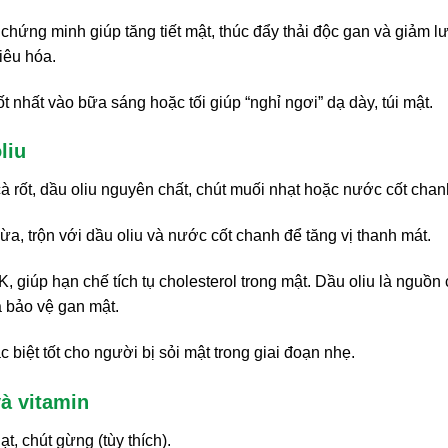
chứng minh giúp tăng tiết mật, thúc đẩy thải độc gan và giảm 
tiêu hóa.
t nhất vào bữa sáng hoặc tối giúp “nghỉ ngơi” dạ dày, túi mật.
liu
cà rốt, dầu oliu nguyên chất, chút muối nhạt hoặc nước cốt chan
ừa, trộn với dầu oliu và nước cốt chanh để tăng vị thanh mát.
, giúp hạn chế tích tụ cholesterol trong mật. Dầu oliu là nguồn 
à bảo vệ gan mật.
biệt tốt cho người bị sỏi mật trong giai đoạn nhẹ.
và vitamin
t, chút gừng (tùy thích).