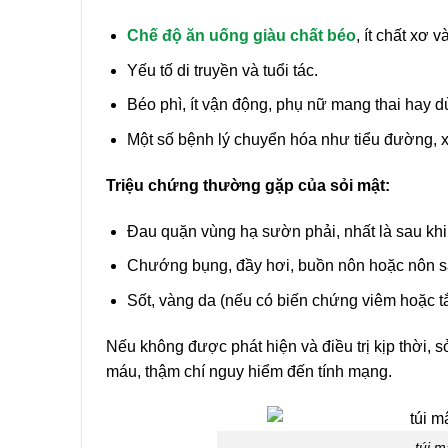
Chế độ ăn uống giàu chất béo
, ít chất xơ v
Yếu tố di truyền và tuổi tác.
Béo phì, ít vận động, phụ nữ mang thai hay dù
Một số bệnh lý chuyển hóa như tiểu đường, x
Triệu chứng thường gặp của sỏi mật:
Đau quặn vùng hạ sườn phải, nhất là sau kh
Chướng bụng, đầy hơi, buồn nôn hoặc nôn s
Sốt, vàng da (nếu có biến chứng viêm hoặc tắ
Nếu không được phát hiện và điều trị kịp thời, s
máu, thậm chí nguy hiểm đến tính mạng.
túi m