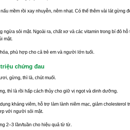
ỏ, nấu mềm rồi xay nhuyễn, nêm nhạt. Có thể thêm vài lát gừng đ
ngừa sỏi mật. Ngoài ra, chất xơ và các vitamin trong bí đỏ hỗ 
úi mật.
hóa, phù hợp cho cả trẻ em và người lớn tuổi.
 triệu chứng đau
i, gừng, thì là, chút muối.
, thì là rồi hấp cách thủy cho giữ vị ngọt và dinh dưỡng.
dụng kháng viêm, hỗ trợ làm lành niêm mạc, giảm cholesterol t
ợp với người sỏi mật.
g 2–3 lần/tuần cho hiệu quả từ từ.