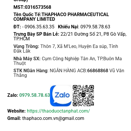
MST:0316573568
Tên Quốc Tế:THAPHACO PHARMACEUTICAL
COMPANY LIMITED
ĐT:
- 0906.35.63.35
Khiếu Nại
: 0979.58.78.63
Trưng Bày SP Bán Lẻ:
22/21 Đường Số 21, P8 Gò Vấp,
TP.HCM
Vùng Trồng:
Thôn 7, Xã M'Leo, Huyện Ea súp, Tỉnh
Đắk Lắk
Nhà Máy SX:
Cụm Công Nghiệp Tân An, TP.Buôn Ma
Thuột
STK NGân Hàng
: NGÂN HÀNG ACB:
66868868
Vũ Văn
Thắng
Zalo:
0979.58.78.63
Website:
https://thaoduoctanphat.com/
Gmail:
thaphaco.com.vn@gmail.com