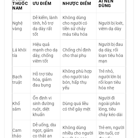
AI NÊN
THUỐC
ƯU ĐIỂM
NHƯỢC ĐIỂM
DÙNG
NAM
Dễ kiếm, lành
Không dùng
Nghệ
tính, hỗ trợ
cho người có
Người bị loét,
vàng
dạ dày rất
tiền sử chảy
viêm dạ dày
tốt
máu tiêu hóa
Hiệu quả
Người bị đau
Lá khôi
mạnh cho dạ
Chống chỉ định
dạ dày, rối
tía
dày, chống
cho thai phụ
loạn tiêu hóa
viêm tốt
mạn
Không phù hợp
Trẻ nhỏ,
Hỗ trợ tiêu
Bạch
cho người táo
người lớn bị
hóa, giảm
truật
bón, hấp thụ
rối loạn tiêu
đau bụng
yếu
hóa nhẹ
Ổn định vi
Người đi
Khổ
sinh đường
Dùng quá liều
ngoài phân
sâm
ruột, diệt
có thể gây mệt
lỏng, tiêu
khuẩn
chảy kéo dài
Dễ uống, dịu
Không dùng
Trẻ em, người
Cam
ngọt, giảm
nhiều cho người
lớn tuổi, cơ
thảo
co thắt an