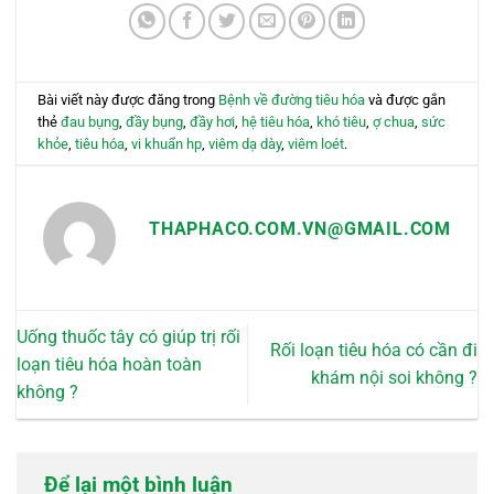
thể.
thể.
Các
Các
tùy
tùy
chọn
chọn
có
có
Bài viết này được đăng trong
Bệnh về đường tiêu hóa
và được gắn
thể
thể
thẻ
đau bụng
,
đầy bụng
,
đầy hơi
,
hệ tiêu hóa
,
khó tiêu
,
ợ chua
,
sức
được
được
khỏe
,
tiêu hóa
,
vi khuẩn hp
,
viêm dạ dày
,
viêm loét
.
chọn
chọn
trên
trên
trang
trang
THAPHACO.COM.VN@GMAIL.COM
sản
sản
phẩm
phẩm
Uống thuốc tây có giúp trị rối
Rối loạn tiêu hóa có cần đi
loạn tiêu hóa hoàn toàn
khám nội soi không ?
không ?
Để lại một bình luận