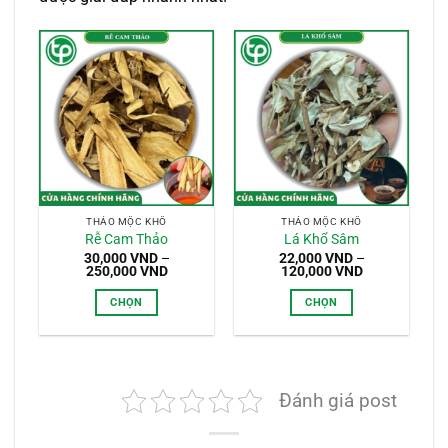
THẢO MỘC KHÔ
THẢO MỘC KHÔ
Rễ Cam Thảo
Lá Khổ Sâm
30,000
VND
–
22,000
VND
–
Khoảng
Khoảng
250,000
VND
120,000
VND
giá:
giá:
từ
từ
CHỌN
CHỌN
30,000 VND
22,000 VND
đến
đến
Sản
Sản
250,000 VND
120,000 VND
phẩm
phẩm
này
này
có
có
Đánh giá post
nhiều
nhiều
biến
biến