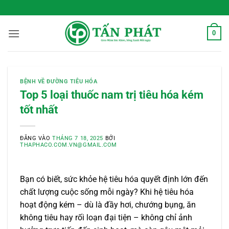
Bỏ
 Sống Xanh Mỗi Ngày
qua
nội
0
dung
BỆNH VỀ ĐƯỜNG TIÊU HÓA
Top 5 loại thuốc nam trị tiêu hóa kém
tốt nhất
ĐĂNG VÀO
THÁNG 7 18, 2025
BỞI
THAPHACO.COM.VN@GMAIL.COM
Bạn có biết, sức khỏe hệ tiêu hóa quyết định lớn đến
chất lượng cuộc sống mỗi ngày? Khi hệ tiêu hóa
hoạt động kém – dù là đầy hơi, chướng bụng, ăn
không tiêu hay rối loạn đại tiện – không chỉ ảnh