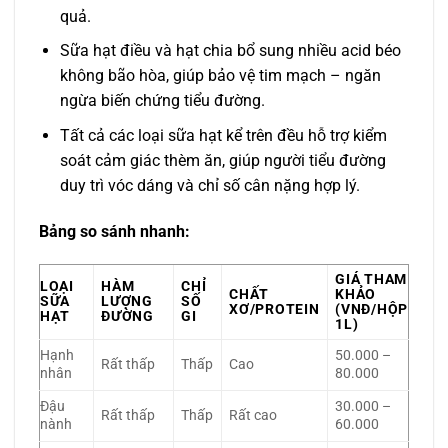
quả.
Sữa hạt điều và hạt chia bổ sung nhiều acid béo
không bão hòa, giúp bảo vệ tim mạch – ngăn
ngừa biến chứng tiểu đường.
Tất cả các loại sữa hạt kể trên đều hỗ trợ kiểm
soát cảm giác thèm ăn, giúp người tiểu đường
duy trì vóc dáng và chỉ số cân nặng hợp lý.
Bảng so sánh nhanh:
GIÁ THAM
LOẠI
HÀM
CHỈ
CHẤT
KHẢO
SỮA
LƯỢNG
SỐ
XƠ/PROTEIN
(VNĐ/HỘP
HẠT
ĐƯỜNG
GI
1L)
Hạnh
50.000 –
Rất thấp
Thấp
Cao
nhân
80.000
Đậu
30.000 –
Rất thấp
Thấp
Rất cao
nành
60.000