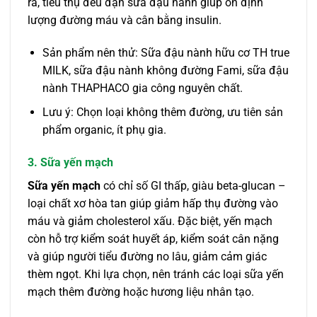
ra, tiêu thụ đều đặn sữa đậu nành giúp ổn định
lượng đường máu và cân bằng insulin.
Sản phẩm nên thử: Sữa đậu nành hữu cơ TH true
MILK, sữa đậu nành không đường Fami, sữa đậu
nành THAPHACO gia công nguyên chất.
Lưu ý: Chọn loại không thêm đường, ưu tiên sản
phẩm organic, ít phụ gia.
3. Sữa yến mạch
Sữa yến mạch
có chỉ số GI thấp, giàu beta-glucan –
loại chất xơ hòa tan giúp giảm hấp thụ đường vào
máu và giảm cholesterol xấu. Đặc biệt, yến mạch
còn hỗ trợ kiểm soát huyết áp, kiểm soát cân nặng
và giúp người tiểu đường no lâu, giảm cảm giác
thèm ngọt. Khi lựa chọn, nên tránh các loại sữa yến
mạch thêm đường hoặc hương liệu nhân tạo.