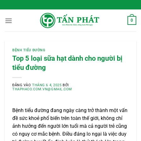
Bỏ
 Sống Xanh Mỗi Ngày
qua
nội
0
dung
BỆNH TIỂU ĐƯỜNG
Top 5 loại sữa hạt dành cho người bị
tiểu đường
ĐĂNG VÀO
THÁNG 6 4, 2025
BỞI
THAPHACO.COM.VN@GMAIL.COM
Bệnh tiểu đường đang ngày càng trở thành một vấn
đề sức khoẻ phổ biến trên toàn thế giới, không chỉ
ảnh hưởng đến người lớn tuổi mà cả người trẻ cũng
có nguy cơ mắc bệnh. Điều đáng lo ngại là việc duy