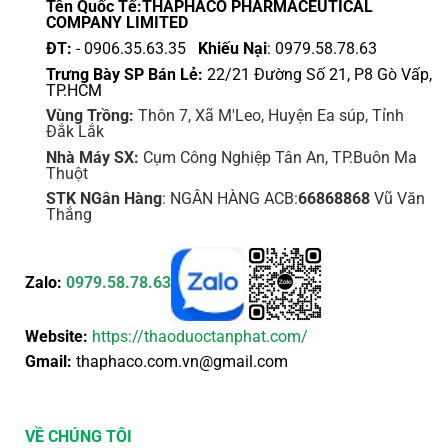
Tên Quốc Tế:THAPHACO PHARMACEUTICAL
COMPANY LIMITED
ĐT:
- 0906.35.63.35
Khiếu Nại
: 0979.58.78.63
Trưng Bày SP Bán Lẻ:
22/21 Đường Số 21, P8 Gò Vấp,
TP.HCM
Vùng Trồng:
Thôn 7, Xã M'Leo, Huyện Ea súp, Tỉnh
Đắk Lắk
Nhà Máy SX:
Cụm Công Nghiệp Tân An, TP.Buôn Ma
Thuột
STK NGân Hàng
: NGÂN HÀNG ACB:
66868868
Vũ Văn
Thắng
Zalo:
0979.58.78.63
Website:
https://thaoduoctanphat.com/
Gmail:
thaphaco.com.vn@gmail.com
VỀ CHÚNG TÔI