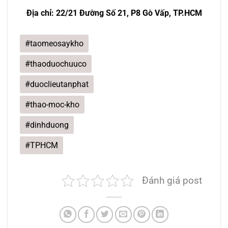
Địa chỉ: 22/21 Đường Số 21, P8 Gò Vấp, TP.HCM
#taomeosaykho
#thaoduochuuco
#duoclieutanphat
#thao-moc-kho
#dinhduong
#TPHCM
Đánh giá post