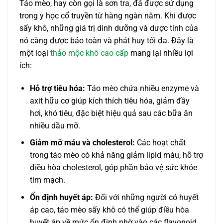
Táo mèo, hay còn gọi là sơn tra, đã được sử dụng
trong y học cổ truyền từ hàng ngàn năm. Khi được
sấy khô, những giá trị dinh dưỡng và dược tính của
nó càng được bảo toàn và phát huy tối đa. Đây là
một loại
thảo mộc khô cao cấp
mang lại nhiều lợi
ích:
Hỗ trợ tiêu hóa:
Táo mèo chứa nhiều enzyme và
axit hữu cơ giúp kích thích tiêu hóa, giảm đầy
hơi, khó tiêu, đặc biệt hiệu quả sau các bữa ăn
nhiều dầu mỡ.
Giảm mỡ máu và cholesterol:
Các hoạt chất
trong táo mèo có khả năng giảm lipid máu, hỗ trợ
điều hòa cholesterol, góp phần bảo vệ sức khỏe
tim mạch.
Ổn định huyết áp:
Đối với những người có huyết
áp cao, táo mèo sấy khô có thể giúp điều hòa
huyết áp về mức ổn định nhờ vào các flavonoid