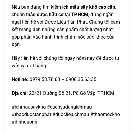
Nếu bạn đang tìm kiếm
ích mẫu sấy khô cao cấp
,
chuẩn
thảo dược hữu cơ
tại
TP.HCM
, đừng ngần
ngại liên hệ với Dược Liệu Tấn Phát. Chúng tôi cam
kết mang đến những sản phẩm chất lượng nhất,
góp phần vào hành trình chăm sóc sức khỏe của
bạn.
Hãy liên hệ với chúng tôi ngay hôm nay để được tư
vấn và đặt hàng:
Hotline:
0979.58.78.63 – 0906.35.63.35
Địa chỉ:
22/21 Đường Số 21, P8 Gò Vấp, TP.HCM
#ichmausaykho #cachsudungichmau
#thaoduoctanphat #duoclieuichmau #thaomockho
#dinhduong