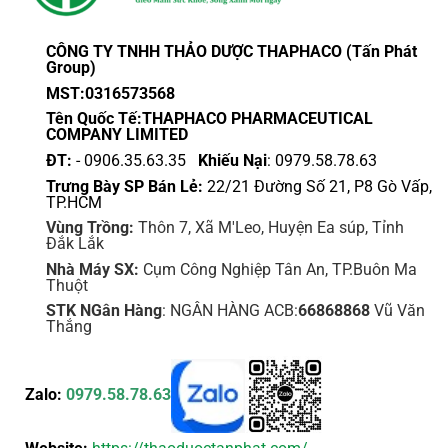
CÔNG TY TNHH THẢO DƯỢC THAPHACO (Tấn Phát
Group)
MST:0316573568
Tên Quốc Tế:THAPHACO PHARMACEUTICAL
COMPANY LIMITED
ĐT:
- 0906.35.63.35
Khiếu Nại
: 0979.58.78.63
Trưng Bày SP Bán Lẻ:
22/21 Đường Số 21, P8 Gò Vấp,
TP.HCM
Vùng Trồng:
Thôn 7, Xã M'Leo, Huyện Ea súp, Tỉnh
Đắk Lắk
Nhà Máy SX:
Cụm Công Nghiệp Tân An, TP.Buôn Ma
Thuột
STK NGân Hàng
: NGÂN HÀNG ACB:
66868868
Vũ Văn
Thắng
Zalo:
0979.58.78.63