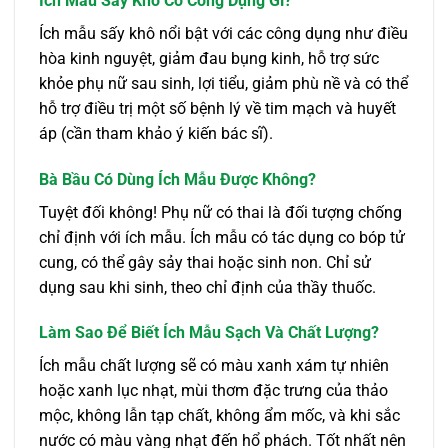
Ích Mẫu Sấy Khô Có Công Dụng Gì?
Ích mẫu sấy khô nổi bật với các công dụng như điều
hòa kinh nguyệt, giảm đau bụng kinh, hỗ trợ sức
khỏe phụ nữ sau sinh, lợi tiểu, giảm phù nề và có thể
hỗ trợ điều trị một số bệnh lý về tim mạch và huyết
áp (cần tham khảo ý kiến bác sĩ).
Bà Bầu Có Dùng Ích Mẫu Được Không?
Tuyệt đối không! Phụ nữ có thai là đối tượng chống
chỉ định với ích mẫu. Ích mẫu có tác dụng co bóp tử
cung, có thể gây sảy thai hoặc sinh non. Chỉ sử
dụng sau khi sinh, theo chỉ định của thầy thuốc.
Làm Sao Để Biết Ích Mẫu Sạch Và Chất Lượng?
Ích mẫu chất lượng sẽ có màu xanh xám tự nhiên
hoặc xanh lục nhạt, mùi thơm đặc trưng của thảo
mộc, không lẫn tạp chất, không ẩm mốc, và khi sắc
nước có màu vàng nhạt đến hổ phách. Tốt nhất nên