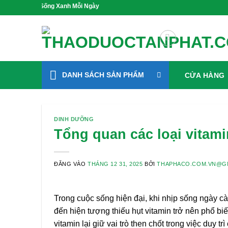
Bỏ
e, Sống Xanh Mỗi Ngày
qua
nội
dung
DANH SÁCH SẢN PHẨM
CỬA HÀNG
DINH DƯỠNG
Tổng quan các loại vitami
ĐĂNG VÀO
THÁNG 12 31, 2025
BỞI
THAPHACO.COM.VN@G
Trong cuộc sống hiện đại, khi nhịp sống ngày cà
đến hiện tượng thiếu hụt vitamin trở nên phổ bi
vitamin lại giữ vai trò then chốt trong việc duy 