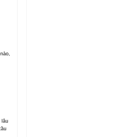
 nào,
 lâu
cầu