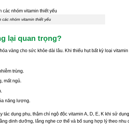
h các nhóm vitamin thiết yếu
g lại quan trọng?
óa vàng cho sức khỏe dài lâu. Khi thiếu hụt bất kỳ loại vitamin
hiễm trùng.
g, mất ngủ.
.
óa năng lượng.
 tác dụng phụ, thậm chí ngộ độc vitamin A, D, E, K khi sử dụng
 bằng dinh dưỡng, lắng nghe cơ thể và bổ sung hợp lý theo nhu 