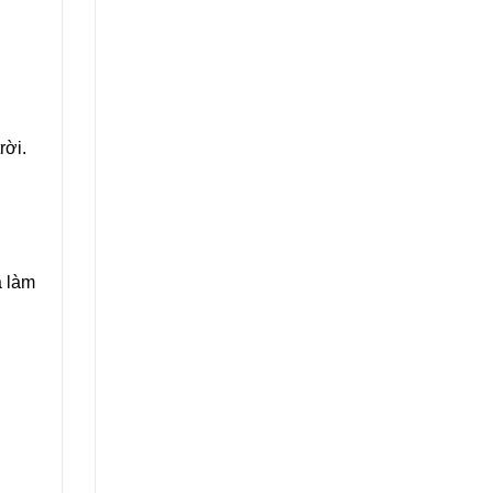
rời.
à làm