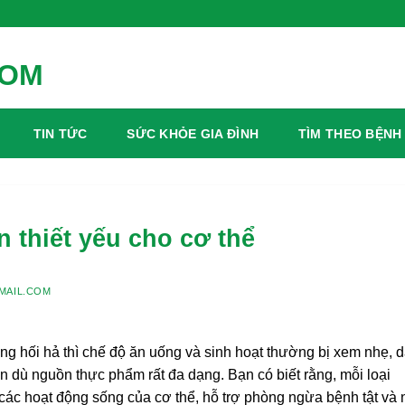
TIN TỨC
SỨC KHỎE GIA ĐÌNH
TÌM THEO BỆNH
n thiết yếu cho cơ thể
MAIL.COM
ng hối hả thì chế độ ăn uống và sinh hoạt thường bị xem nhẹ, 
ến dù nguồn thực phẩm rất đa dạng. Bạn có biết rằng, mỗi loại
trì các hoạt động sống của cơ thể, hỗ trợ phòng ngừa bệnh tật và