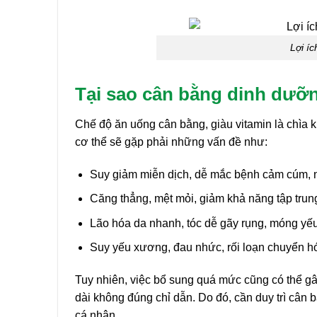
Lợi íc
Tại sao cân bằng dinh dưỡn
Chế độ ăn uống cân bằng, giàu vitamin là chìa kh
cơ thể sẽ gặp phải những vấn đề như:
Suy giảm miễn dịch, dễ mắc bệnh cảm cúm, n
Căng thẳng, mệt mỏi, giảm khả năng tập trun
Lão hóa da nhanh, tóc dễ gãy rụng, móng yếu
Suy yếu xương, đau nhức, rối loạn chuyển h
Tuy nhiên, việc bổ sung quá mức cũng có thể gây
dài không đúng chỉ dẫn. Do đó, cần duy trì cân
cá nhân.