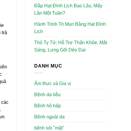
Đắp Hạt Đình Lịch Bao Lâu, Mấy
Lần Một Tuần?
Hành Trình Trị Mụn Bằng Hạt Đình
ỏe
Lịch
 trả
Thỏ Ty Tử: Hỗ Trợ Thận Khỏe, Mắt
Sáng, Lưng Gối Dẻo Dai
DANH MỤC
hiên
c
quả
Ẩm thực và Gia vị
Bệnh da liễu
g các
Bệnh hô hấp
.
hậm
Bệnh ngoài da
bệnh sỏi "mật"