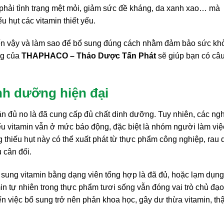
 phải tình trạng mệt mỏi, giảm sức đề kháng, da xanh xao… mà
 hụt các vitamin thiết yếu.
g đến vậy và làm sao để bổ sung đúng cách nhằm đảm bảo sức kh
ng của
THAPHACO – Thảo Dược Tấn Phát
sẽ giúp bạn có câu
inh dưỡng hiện đại
n đủ no là đã cung cấp đủ chất dinh dưỡng. Tuy nhiên, các ng
iếu vitamin vẫn ở mức báo động, đặc biệt là nhóm người làm việ
g thiếu hụt này có thể xuất phát từ thực phẩm công nghiệp, rau 
 cân đối.
bổ sung vitamin bằng dạng viên tổng hợp là đã đủ, hoặc lạm dụn
 tự nhiên trong thực phẩm tươi sống vẫn đóng vai trò chủ đạo
n việc bổ sung trở nên phản khoa học, gây dư thừa vitamin, t