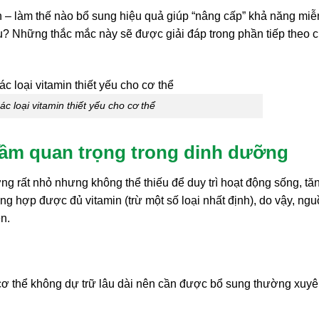
in – làm thế nào bổ sung hiệu quả giúp “nâng cấp” khả năng miễ
u? Những thắc mắc này sẽ được giải đáp trong phần tiếp theo 
c loại vitamin thiết yếu cho cơ thể
 tầm quan trọng trong dinh dưỡng
ợng rất nhỏ nhưng không thể thiếu để duy trì hoạt động sống, tă
ng hợp được đủ vitamin (trừ một số loại nhất định), do vậy, ng
n.
 cơ thể không dự trữ lâu dài nên cần được bổ sung thường xuy