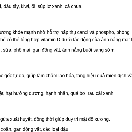
dâu tây, kiwi, ổi, súp lơ xanh, cà chua.
xương khỏe mạnh nhờ hỗ trợ hấp thụ canxi và phospho, phòng
hể có thể tổng hợp vitamin D dưới tác động của ánh nắng mặt t
g, sữa, phô mai, gan động vật, ánh nắng buổi sáng sớm.
ác gốc tự do, giúp làm chậm lão hóa, tăng hiệu quả miễn dịch v
ật, hạt hướng dương, hạnh nhân, quả bơ, rau cải xanh.
gừa xuất huyết, đồng thời giúp duy trì mật độ xương.
xoăn, gan động vật, các loại đậu.