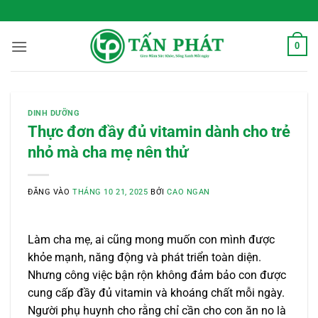
Bỏ
 Sống Xanh Mỗi Ngày
qua
nội
0
dung
DINH DƯỠNG
Thực đơn đầy đủ vitamin dành cho trẻ
nhỏ mà cha mẹ nên thử
ĐĂNG VÀO
THÁNG 10 21, 2025
BỞI
CAO NGAN
Làm cha mẹ, ai cũng mong muốn con mình được
khỏe mạnh, năng động và phát triển toàn diện.
Nhưng công việc bận rộn không đảm bảo con được
cung cấp đầy đủ vitamin và khoáng chất mỗi ngày.
Người phụ huynh cho rằng chỉ cần cho con ăn no là