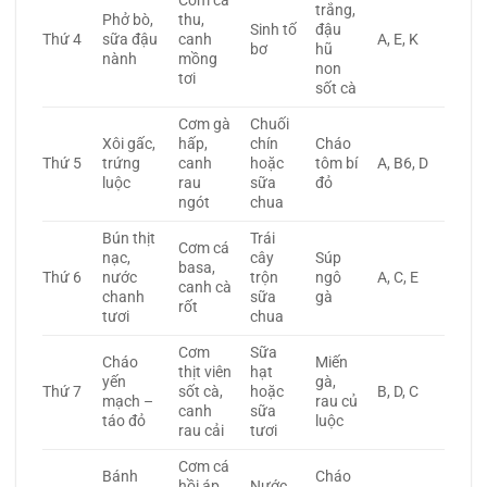
Cơm cá
trắng,
Phở bò,
thu,
Sinh tố
đậu
Thứ 4
sữa đậu
canh
A, E, K
bơ
hũ
nành
mồng
non
tơi
sốt cà
Cơm gà
Chuối
Xôi gấc,
hấp,
chín
Cháo
Thứ 5
trứng
canh
hoặc
tôm bí
A, B6, D
luộc
rau
sữa
đỏ
ngót
chua
Bún thịt
Trái
Cơm cá
nạc,
cây
Súp
basa,
Thứ 6
nước
trộn
ngô
A, C, E
canh cà
chanh
sữa
gà
rốt
tươi
chua
Cơm
Sữa
Cháo
Miến
thịt viên
hạt
yến
gà,
Thứ 7
sốt cà,
hoặc
B, D, C
mạch –
rau củ
canh
sữa
táo đỏ
luộc
rau cải
tươi
Cơm cá
Bánh
Cháo
hồi áp
Nước