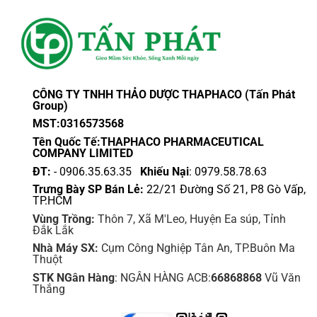
CÔNG TY TNHH THẢO DƯỢC THAPHACO (Tấn Phát
Group)
MST:0316573568
Tên Quốc Tế:THAPHACO PHARMACEUTICAL
COMPANY LIMITED
ĐT:
- 0906.35.63.35
Khiếu Nại
: 0979.58.78.63
Trưng Bày SP Bán Lẻ:
22/21 Đường Số 21, P8 Gò Vấp,
TP.HCM
Vùng Trồng:
Thôn 7, Xã M'Leo, Huyện Ea súp, Tỉnh
Đắk Lắk
Nhà Máy SX:
Cụm Công Nghiệp Tân An, TP.Buôn Ma
Thuột
STK NGân Hàng
: NGÂN HÀNG ACB:
66868868
Vũ Văn
Thắng