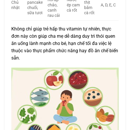
Chủ
pancake
thịt
chảo,
ép cam
A, D, E, C
nhật
chuối,
bằm
canh
cà rốt
sữa tươi
cà rốt
rau cải
Không chỉ giúp trẻ hấp thu vitamin tự nhiên, thực
đơn này còn giúp cha mẹ dễ dàng duy trì thói quen
ăn uống lành mạnh cho bé, hạn chế tối đa việc lệ
thuộc vào thực phẩm chức năng hay đồ ăn chế biến
sẵn.