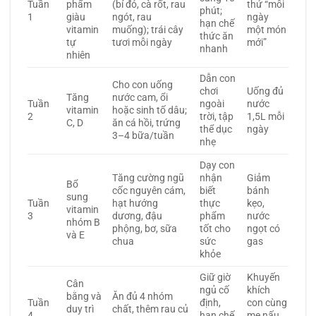
Tuần
phẩm
(bí đỏ, cà rốt, rau
thử “mỗi
phút;
1
giàu
ngót, rau
ngày
hạn chế
vitamin
muống); trái cây
một món
thức ăn
tự
tươi mỗi ngày
mới”
nhanh
nhiên
Dẫn con
Cho con uống
chơi
Uống đủ
Tăng
nước cam, ổi
Tuần
ngoài
nước
vitamin
hoặc sinh tố dâu;
2
trời, tập
1,5L mỗi
C, D
ăn cá hồi, trứng
thể dục
ngày
3–4 bữa/tuần
nhẹ
Dạy con
Tăng cường ngũ
nhận
Giảm
Bổ
cốc nguyên cám,
biết
bánh
sung
Tuần
hạt hướng
thực
kẹo,
vitamin
3
dương, đậu
phẩm
nước
nhóm B
phộng, bơ, sữa
tốt cho
ngọt có
và E
chua
sức
gas
khỏe
Giữ giờ
Khuyến
Cân
ngủ cố
khích
bằng và
Ăn đủ 4 nhóm
Tuần
định,
con cùng
duy trì
chất, thêm rau củ
4
hạn chế
mẹ nấu