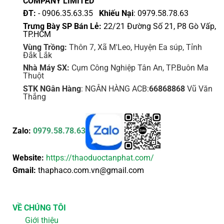
COMPANY LIMITED
ĐT:
- 0906.35.63.35
Khiếu Nại
: 0979.58.78.63
Trưng Bày SP Bán Lẻ:
22/21 Đường Số 21, P8 Gò Vấp,
TP.HCM
Vùng Trồng:
Thôn 7, Xã M'Leo, Huyện Ea súp, Tỉnh
Đắk Lắk
Nhà Máy SX:
Cụm Công Nghiệp Tân An, TP.Buôn Ma
Thuột
STK NGân Hàng
: NGÂN HÀNG ACB:
66868868
Vũ Văn
Thắng
Zalo:
0979.58.78.63
Website:
https://thaoduoctanphat.com/
Gmail:
thaphaco.com.vn@gmail.com
VỀ CHÚNG TÔI
Giới thiệu