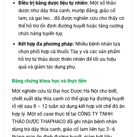
Điều trị bằng dược liệu tự nhiên:
Một số thảo
dược như dây thìa canh, mướp đắng, giảo cổ
lam, cà gai leo… đã được nghiên cứu cho thấy có
thể hỗ trợ ổn định đường huyết hoặc tăng cường
chức năng tuyến tụy.
Kết hợp đa phương pháp:
Nhiều bệnh nhân lựa
chọn phối hợp cả thuốc Tây y và các sản phẩm
hỗ trợ từ thảo dược thiên nhiên để tối ưu hiệu
quả và giảm tác dụng phụ.
Bằng chứng khoa học và thực tiễn
Một nghiên cứu từ Đại học Dược Hà Nội cho biết,
chiết xuất dây thìa canh có thể giúp hạ đường huyết
rõ rệt sau 8 – 12 tuần sử dụng kết hợp với chế độ ăn
hợp lý. Một số case thực tế tại CÔNG TY TNHH
THẢO DƯỢC THAPHACO đã ghi nhận bệnh nhân
dùng trà dây thìa canh, giảo cổ lam liên tục 3–6
tháng giúp ổn định đường huyết, giảm bớt liều