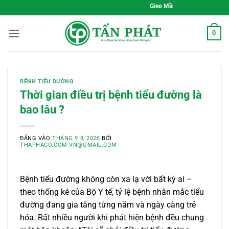
Bỏ
Gieo Mầm Sức Khỏe, Sống Xanh Mỗi Ngà
qua
nội
0
dung
BỆNH TIỂU ĐƯỜNG
Thời gian điều trị bệnh tiểu đường là
bao lâu ?
ĐĂNG VÀO
THÁNG 9 8, 2025
BỞI
THAPHACO.COM.VN@GMAIL.COM
Bệnh tiểu đường không còn xa lạ với bất kỳ ai –
theo thống kê của Bộ Y tế, tỷ lệ bệnh nhân mắc tiểu
đường đang gia tăng từng năm và ngày càng trẻ
hóa. Rất nhiều người khi phát hiện bệnh đều chung