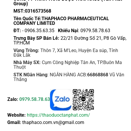
Group)
MST:0316573568
Tên Quốc Tế:THAPHACO PHARMACEUTICAL
COMPANY LIMITED
ĐT:
- 0906.35.63.35
Khiếu Nại
: 0979.58.78.63
Trưng Bày SP Bán Lẻ:
22/21 Đường Số 21, P8 Gò Vấp,
TP.HCM
Vùng Trồng:
Thôn 7, Xã M'Leo, Huyện Ea súp, Tỉnh
Đắk Lắk
Nhà Máy SX:
Cụm Công Nghiệp Tân An, TP.Buôn Ma
Thuột
STK NGân Hàng
: NGÂN HÀNG ACB:
66868868
Vũ Văn
Thắng
Zalo:
0979.58.78.63
Website:
https://thaoduoctanphat.com/
Gmail:
thaphaco.com.vn@gmail.com