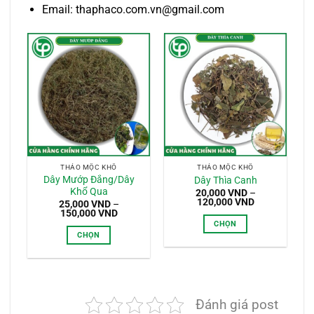
Email: thaphaco.com.vn@gmail.com
THẢO MỘC KHÔ
THẢO MỘC KHÔ
Dây Mướp Đắng/Dây
Dây Thìa Canh
Khổ Qua
20,000
VND
–
Khoảng
120,000
VND
25,000
VND
–
giá:
Khoảng
150,000
VND
từ
giá:
CHỌN
20,000 VND
từ
CHỌN
đến
Sản
25,000 VND
120,000 VND
đến
Sản
phẩm
150,000 VND
phẩm
này
này
có
có
nhiều
Đánh giá post
nhiều
biến