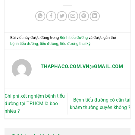
biến
thể.
thể.
Các
Các
tùy
tùy
chọn
chọn
có
có
Bài viết này được đăng trong
Bệnh tiểu đường
và được gắn thẻ
thể
thể
bệnh tiểu đường
,
tiểu đường
,
tiểu đường thai kỳ
.
được
được
chọn
chọn
trên
trên
trang
THAPHACO.COM.VN@GMAIL.COM
trang
sản
sản
phẩm
phẩm
Chi phí xét nghiệm bệnh tiểu
Bệnh tiểu đường có cần tái
đường tại TP.HCM là bao
khám thường xuyên không ?
nhiêu ?