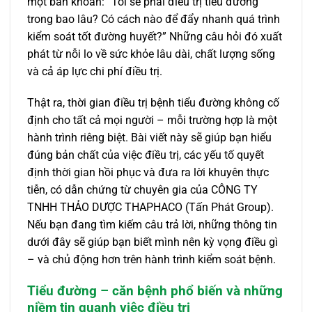
một băn khoăn: “Tôi sẽ phải điều trị tiểu đường
trong bao lâu? Có cách nào để đẩy nhanh quá trình
kiểm soát tốt đường huyết?” Những câu hỏi đó xuất
phát từ nỗi lo về sức khỏe lâu dài, chất lượng sống
và cả áp lực chi phí điều trị.
Thật ra, thời gian điều trị bệnh tiểu đường không cố
định cho tất cả mọi người – mỗi trường hợp là một
hành trình riêng biệt. Bài viết này sẽ giúp bạn hiểu
đúng bản chất của việc điều trị, các yếu tố quyết
định thời gian hồi phục và đưa ra lời khuyên thực
tiễn, có dẫn chứng từ chuyên gia của CÔNG TY
TNHH THẢO DƯỢC THAPHACO (Tấn Phát Group).
Nếu bạn đang tìm kiếm câu trả lời, những thông tin
dưới đây sẽ giúp bạn biết mình nên kỳ vọng điều gì
– và chủ động hơn trên hành trình kiểm soát bệnh.
Tiểu đường – căn bệnh phổ biến và những
niềm tin quanh việc điều trị