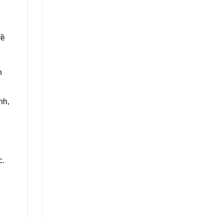
về
n
nh,
c.