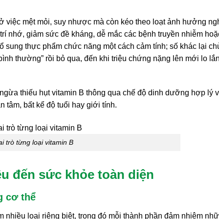
i ở việc mệt mỏi, suy nhược mà còn kéo theo loạt ảnh hưởng n
m trí nhớ, giảm sức đề kháng, dễ mắc các bệnh truyền nhiễm hoặ
ổ sung thực phẩm chức năng một cách cảm tính; số khác lại ch
bình thường” rồi bỏ qua, đến khi triệu chứng nặng lên mới lo lắ
ngừa thiếu hụt vitamin B thông qua chế độ dinh dưỡng hợp lý 
 tâm, bất kể độ tuổi hay giới tính.
ai trò từng loại vitamin B
ều đến sức khỏe toàn diện
g cơ thể
 nhiều loại riêng biệt, trong đó mỗi thành phần đảm nhiệm nh