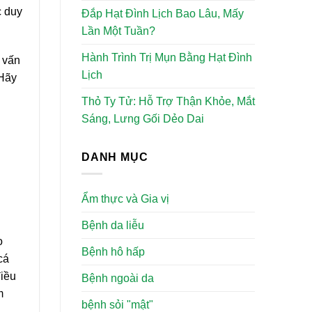
c duy
Đắp Hạt Đình Lịch Bao Lâu, Mấy
Lần Một Tuần?
Hành Trình Trị Mụn Bằng Hạt Đình
o vấn
Lịch
 Hãy
Thỏ Ty Tử: Hỗ Trợ Thận Khỏe, Mắt
Sáng, Lưng Gối Dẻo Dai
DANH MỤC
Ẩm thực và Gia vị
Bệnh da liễu
o
Bệnh hô hấp
cá
điều
Bệnh ngoài da
m
bệnh sỏi "mật"