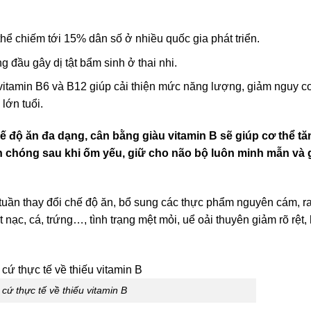
hể chiếm tới 15% dân số ở nhiều quốc gia phát triển.
 đầu gây dị tật bẩm sinh ở thai nhi.
vitamin B6 và B12 giúp cải thiện mức năng lượng, giảm nguy c
lớn tuổi.
ế độ ăn đa dạng, cân bằng giàu vitamin B sẽ giúp cơ thể tă
 chóng sau khi ốm yếu, giữ cho não bộ luôn minh mẫn và 
i tuần thay đổi chế độ ăn, bổ sung các thực phẩm nguyên cám, r
t nạc, cá, trứng…, tình trạng mệt mỏi, uể oải thuyên giảm rõ rệt,
cứ thực tế về thiếu vitamin B