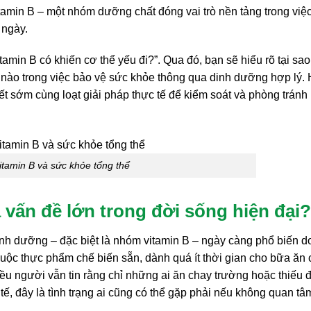
tamin B – một nhóm dưỡng chất đóng vai trò nền tảng trong việ
 ngày.
vitamin B có khiến cơ thể yếu đi?”. Qua đó, bạn sẽ hiểu rõ tại sa
 nào trong việc bảo vệ sức khỏe thông qua dinh dưỡng hợp lý.
t sớm cùng loạt giải pháp thực tế để kiểm soát và phòng tránh
itamin B và sức khỏe tổng thể
là vấn đề lớn trong đời sống hiện đại?
 dinh dưỡng – đặc biệt là nhóm vitamin B – ngày càng phổ biến d
huộc thực phẩm chế biến sẵn, dành quá ít thời gian cho bữa ăn 
ều người vẫn tin rằng chỉ những ai ăn chay trường hoặc thiếu 
tế, đây là tình trạng ai cũng có thể gặp phải nếu không quan tâ