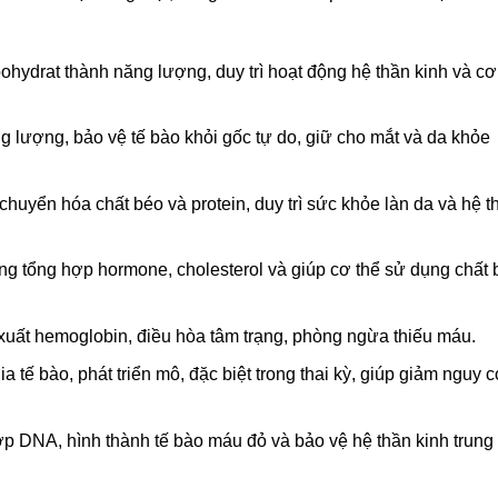
hydrat thành năng lượng, duy trì hoạt động hệ thần kinh và cơ
g lượng, bảo vệ tế bào khỏi gốc tự do, giữ cho mắt và da khỏe
chuyển hóa chất béo và protein, duy trì sức khỏe làn da và hệ t
ong tổng hợp hormone, cholesterol và giúp cơ thể sử dụng chất 
uất hemoglobin, điều hòa tâm trạng, phòng ngừa thiếu máu.
 tế bào, phát triển mô, đặc biệt trong thai kỳ, giúp giảm nguy c
 DNA, hình thành tế bào máu đỏ và bảo vệ hệ thần kinh trung