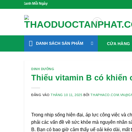
Bỏ
ng Xanh Mỗi Ngày
qua
nội
dung
DANH SÁCH SẢN PHẨM
CỬA HÀNG
DINH DƯỠNG
Thiếu vitamin B có khiến 
ĐĂNG VÀO
THÁNG 10 11, 2025
BỞI
THAPHACO.COM.VN@G
Trong nhịp sống hiện đại, áp lực công việc và 
phải các vấn đề về sức khỏe mà nguyên nhân sâ
B. Bạn có bao giờ cảm thấy uể oải kéo dài, mất 