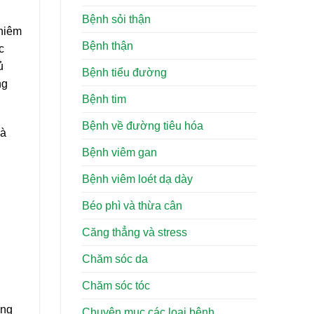
Bệnh sỏi thận
ghiêm
Bệnh thận
c
ủ
Bệnh tiểu đường
ng
Bệnh tim
Bệnh về đường tiêu hóa
và
Bệnh viêm gan
Bệnh viêm loét dạ dày
Béo phì và thừa cân
Căng thẳng và stress
Chăm sóc da
Chăm sóc tóc
ững
Chuyên mục các loại bệnh