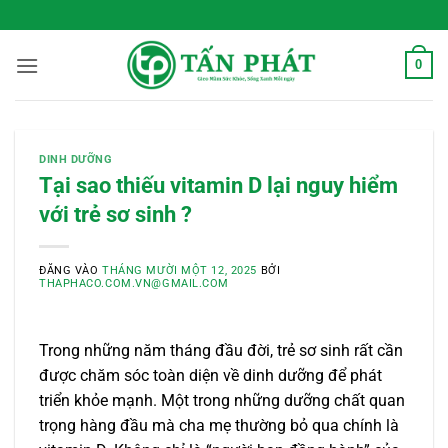
Bỏ
 Sống Xanh Mỗi Ngày
qua
nội
0
dung
DINH DƯỠNG
Tại sao thiếu vitamin D lại nguy hiểm
với trẻ sơ sinh ?
ĐĂNG VÀO
THÁNG MƯỜI MỘT 12, 2025
BỞI
THAPHACO.COM.VN@GMAIL.COM
Trong những năm tháng đầu đời, trẻ sơ sinh rất cần
được chăm sóc toàn diện về dinh dưỡng để phát
triển khỏe mạnh. Một trong những dưỡng chất quan
trọng hàng đầu mà cha mẹ thường bỏ qua chính là