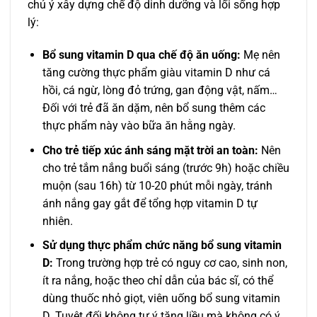
chú ý xây dựng chế độ dinh dưỡng và lối sống hợp
lý:
Bổ sung vitamin D qua chế độ ăn uống:
Mẹ nên
tăng cường thực phẩm giàu vitamin D như cá
hồi, cá ngừ, lòng đỏ trứng, gan động vật, nấm…
Đối với trẻ đã ăn dặm, nên bổ sung thêm các
thực phẩm này vào bữa ăn hằng ngày.
Cho trẻ tiếp xúc ánh sáng mặt trời an toàn:
Nên
cho trẻ tắm nắng buổi sáng (trước 9h) hoặc chiều
muộn (sau 16h) từ 10-20 phút mỗi ngày, tránh
ánh nắng gay gắt để tổng hợp vitamin D tự
nhiên.
Sử dụng thực phẩm chức năng bổ sung vitamin
D:
Trong trường hợp trẻ có nguy cơ cao, sinh non,
ít ra nắng, hoặc theo chỉ dẫn của bác sĩ, có thể
dùng thuốc nhỏ giọt, viên uống bổ sung vitamin
D. Tuyệt đối không tự ý tăng liều mà không có ý