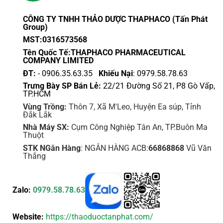
CÔNG TY TNHH THẢO DƯỢC THAPHACO (Tấn Phát
Group)
MST:0316573568
Tên Quốc Tế:THAPHACO PHARMACEUTICAL
COMPANY LIMITED
ĐT:
- 0906.35.63.35
Khiếu Nại
: 0979.58.78.63
Trưng Bày SP Bán Lẻ:
22/21 Đường Số 21, P8 Gò Vấp,
TP.HCM
Vùng Trồng:
Thôn 7, Xã M'Leo, Huyện Ea súp, Tỉnh
Đắk Lắk
Nhà Máy SX:
Cụm Công Nghiệp Tân An, TP.Buôn Ma
Thuột
STK NGân Hàng
: NGÂN HÀNG ACB:
66868868
Vũ Văn
Thắng
Zalo:
0979.58.78.63
Website:
https://thaoduoctanphat.com/