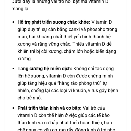
Dưới đây là những vai trò nổi bật mà vitamin D
mang lại:
Hỗ trợ phát triển xương chắc khỏe:
Vitamin D
giúp duy trì sự cân bằng canxi và phospho trong
máu, hai khoáng chất thiết yếu hình thành hệ
xương và răng vững chắc. Thiếu vitamin D dễ
khiến trẻ bị còi xương, chậm lớn hoặc biến dạng
xương.
Tăng cường hệ miễn dịch:
Không chỉ tác động
lên hệ xương, vitamin D còn được chứng minh
giúp tăng hiệu quả “hàng rào phòng thủ” tự
nhiên, chống lại các loại vi khuẩn, virus gây bệnh
cho trẻ nhỏ.
Phát triển thần kinh và cơ bắp:
Vai trò của
vitamin D còn thể hiện ở việc giúp các tế bào
thần kinh và cơ bắp phát triển hoàn thiện, hạn
chế nguy cơ yếu cơ, run rẩy, động kinh ở trẻ nhỏ.