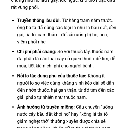
chứng như ho lâu ngày, tức ngực, khó thở hoặc đau
rát vùng phổi.
Truyền thống lâu đời:
Từ hàng trăm năm trước,
ông bà ta đã dùng các loại lá như lá bầu đất, dền
gai, tía tô, cam thảo… để sắc uống trị ho, hen,
viêm phổi nhẹ.
Chi phí phải chăng:
So với thuốc tây, thuốc nam
đa phần là các loại cây cỏ quen thuộc, dễ tìm, dễ
mua, tiết kiệm chi phí cho người bệnh.
Nỗi lo tác dụng phụ của thuốc tây:
Không ít
người lo sợ việc dùng kháng sinh kéo dài sẽ dẫn
đến nhờn thuốc, hại gan thận, từ đó tìm đến các
giải pháp tự nhiên như thuốc nam.
Ảnh hưởng từ truyền miệng:
Câu chuyện “uống
nước cây bầu đất khỏi ho” hay “xông lá tía tô
giảm nghẹt thở” thường xuyên được chia sẻ