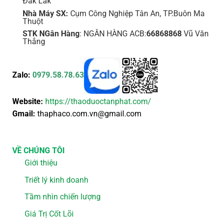
Đắk Lắk
Nhà Máy SX:
Cụm Công Nghiệp Tân An, TP.Buôn Ma
Thuột
STK NGân Hàng
: NGÂN HÀNG ACB:
66868868
Vũ Văn
Thắng
Zalo:
0979.58.78.63
Website:
https://thaoduoctanphat.com/
Gmail:
thaphaco.com.vn@gmail.com
VỀ CHÚNG TÔI
Giới thiệu
Triết lý kinh doanh
Tầm nhìn chiến lượng
Giá Trị Cốt Lõi