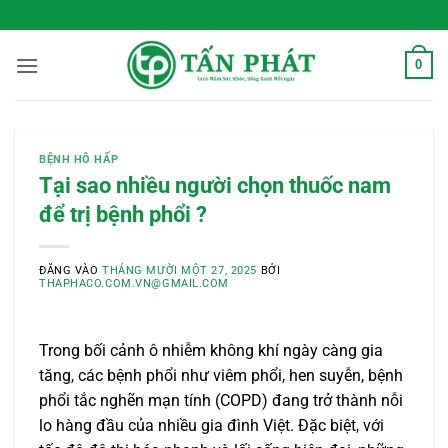
Bỏ
 Sống Xanh Mỗi Ngày
qua
nội
0
dung
BỆNH HÔ HẤP
Tại sao nhiều người chọn thuốc nam
để trị bệnh phổi ?
ĐĂNG VÀO
THÁNG MƯỜI MỘT 27, 2025
BỞI
THAPHACO.COM.VN@GMAIL.COM
Trong bối cảnh ô nhiễm không khí ngày càng gia
tăng, các bệnh phổi như viêm phổi, hen suyễn, bệnh
phổi tắc nghẽn mạn tính (COPD) đang trở thành nỗi
lo hàng đầu của nhiều gia đình Việt. Đặc biệt, với