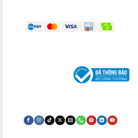
PHƯƠNG THỨC THANH TOÁN
ĐÃ THÔNG BÁO BỘ CÔNG THƯƠNG
KÊNH TRUYỀN THÔNG