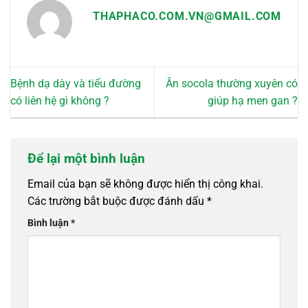
trang
trang
THAPHACO.COM.VN@GMAIL.COM
sản
sản
phẩm
phẩm
Bệnh dạ dày và tiểu đường
Ăn socola thường xuyên có
có liên hệ gì không ?
giúp hạ men gan ?
Để lại một bình luận
Email của bạn sẽ không được hiển thị công khai.
Các trường bắt buộc được đánh dấu
*
Bình luận
*