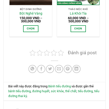
BỘT DINH DƯỠNG
THẢO MỘC KHÔ
Bột Nghệ Vàng
Lá Khôi Tía
150,000
VND
–
60,000
VND
–
Khoảng
Khoảng
300,000
VND
500,000
VND
giá:
giá:
từ
từ
CHỌN
CHỌN
150,000 VND
60,000 VND
đến
đến
Sản
Sản
300,000 VND
500,000 VND
phẩm
phẩm
này
này
có
có
Đánh giá post
nhiều
nhiều
biến
biến
thể.
thể.
Các
Các
tùy
tùy
chọn
chọn
có
có
Bài viết này được đăng trong
Bệnh tiểu đường
và được gắn thẻ
thể
thể
bệnh tiểu đường
,
đường huyết
,
sức khỏe
,
thể chất
,
tiểu đường
,
tiểu
được
được
đường thai kỳ
.
chọn
chọn
trên
trên