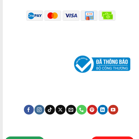
ĐÃ THÔNG BÁO BỘ CÔNG THƯƠNG
KÊNH TRUYỀN THÔNG