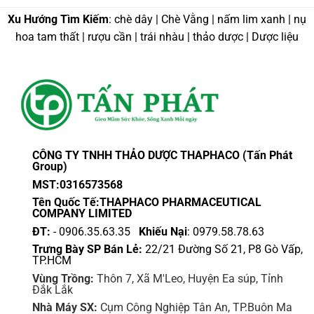
Xu Hướng Tìm Kiếm
: chè dây | Chè Vằng | nấm lim xanh | nụ
hoa tam thất | rượu cần | trái nhàu | thảo dược | Dược liệu
CÔNG TY TNHH THẢO DƯỢC THAPHACO (Tấn Phát
Group)
MST:0316573568
Tên Quốc Tế:THAPHACO PHARMACEUTICAL
COMPANY LIMITED
ĐT:
- 0906.35.63.35
Khiếu Nại
: 0979.58.78.63
Trưng Bày SP Bán Lẻ:
22/21 Đường Số 21, P8 Gò Vấp,
TP.HCM
Vùng Trồng:
Thôn 7, Xã M'Leo, Huyện Ea súp, Tỉnh
Đắk Lắk
Nhà Máy SX:
Cụm Công Nghiệp Tân An, TP.Buôn Ma