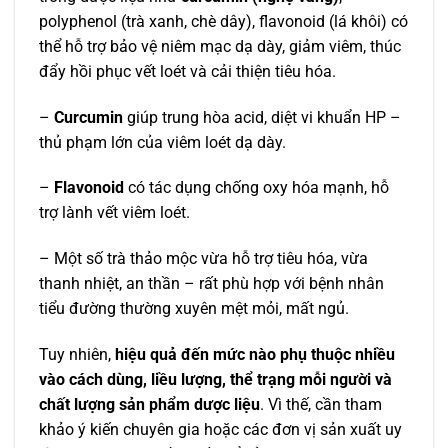
polyphenol (trà xanh, chè dây), flavonoid (lá khôi) có
thể hỗ trợ bảo vệ niêm mạc dạ dày, giảm viêm, thúc
đẩy hồi phục vết loét và cải thiện tiêu hóa.
–
Curcumin
giúp trung hòa acid, diệt vi khuẩn HP –
thủ phạm lớn của viêm loét dạ dày.
–
Flavonoid
có tác dụng chống oxy hóa mạnh, hỗ
trợ lành vết viêm loét.
– Một số trà thảo mộc vừa hỗ trợ tiêu hóa, vừa
thanh nhiệt, an thần – rất phù hợp với bệnh nhân
tiểu đường thường xuyên mệt mỏi, mất ngủ.
Tuy nhiên,
hiệu quả đến mức nào phụ thuộc nhiều
vào cách dùng, liều lượng, thể trạng mỗi người và
chất lượng sản phẩm dược liệu
. Vì thế, cần tham
khảo ý kiến chuyên gia hoặc các đơn vị sản xuất uy