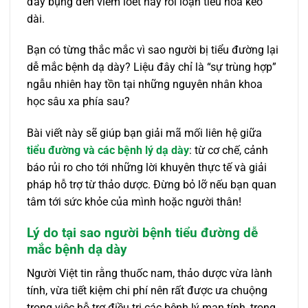
đầy bụng đến viêm loét hay rối loạn tiêu hóa kéo
dài.
Bạn có từng thắc mắc vì sao người bị tiểu đường lại
dễ mắc bệnh dạ dày? Liệu đây chỉ là “sự trùng hợp”
ngẫu nhiên hay tồn tại những nguyên nhân khoa
học sâu xa phía sau?
Bài viết này sẽ giúp bạn giải mã mối liên hệ giữa
tiểu đường và các bệnh lý dạ dày
: từ cơ chế, cảnh
báo rủi ro cho tới những lời khuyên thực tế và giải
pháp hỗ trợ từ thảo dược. Đừng bỏ lỡ nếu bạn quan
tâm tới sức khỏe của mình hoặc người thân!
Lý do tại sao người bệnh tiểu đường dễ
mắc bệnh dạ dày
Người Việt tin rằng thuốc nam, thảo dược vừa lành
tính, vừa tiết kiệm chi phí nên rất được ưa chuộng
trong việc hỗ trợ điều trị các bệnh lý mạn tính, trong