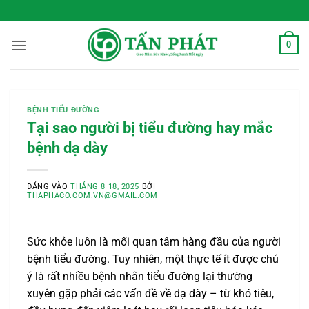
Bỏ
 Sống Xanh Mỗi Ngày
qua
nội
0
dung
BỆNH TIỂU ĐƯỜNG
Tại sao người bị tiểu đường hay mắc
bệnh dạ dày
ĐĂNG VÀO
THÁNG 8 18, 2025
BỞI
THAPHACO.COM.VN@GMAIL.COM
Sức khỏe luôn là mối quan tâm hàng đầu của người
bệnh tiểu đường. Tuy nhiên, một thực tế ít được chú
ý là rất nhiều bệnh nhân tiểu đường lại thường
xuyên gặp phải các vấn đề về dạ dày – từ khó tiêu,