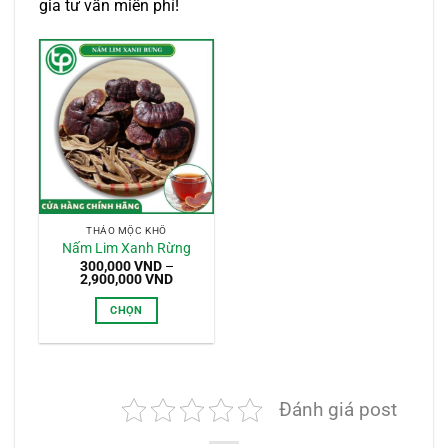
gia tư vấn miễn phí!
THẢO MỘC KHÔ
Nấm Lim Xanh Rừng
300,000
VND
–
Khoảng
2,900,000
VND
giá:
từ
CHỌN
300,000 VND
đến
Sản
2,900,000 VND
phẩm
này
có
Đánh giá post
nhiều
biến