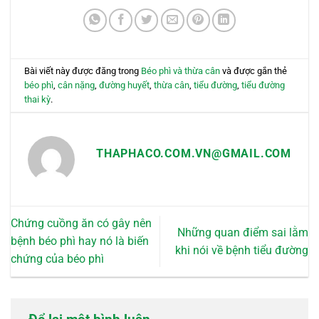
thể.
Các
tùy
chọn
có
Bài viết này được đăng trong
Béo phì và thừa cân
và được gắn thẻ
thể
béo phì
,
cân nặng
,
đường huyết
,
thừa cân
,
tiểu đường
,
tiểu đường
được
thai kỳ
.
chọn
trên
trang
THAPHACO.COM.VN@GMAIL.COM
sản
phẩm
Chứng cuồng ăn có gây nên
Những quan điểm sai lằm
bệnh béo phì hay nó là biến
khi nói về bệnh tiểu đường
chứng của béo phì