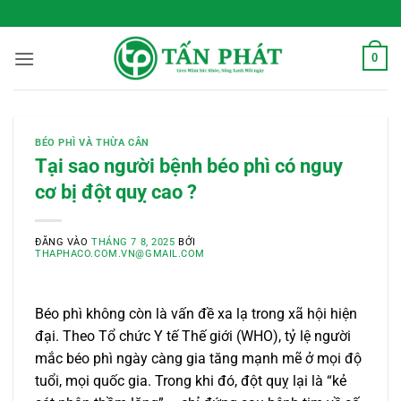
Bỏ
 Sống Xanh Mỗi Ngày
qua
nội
0
dung
BÉO PHÌ VÀ THỪA CÂN
Tại sao người bệnh béo phì có nguy
cơ bị đột quỵ cao ?
ĐĂNG VÀO
THÁNG 7 8, 2025
BỞI
THAPHACO.COM.VN@GMAIL.COM
Béo phì không còn là vấn đề xa lạ trong xã hội hiện
đại. Theo Tổ chức Y tế Thế giới (WHO), tỷ lệ người
mắc béo phì ngày càng gia tăng mạnh mẽ ở mọi độ
tuổi, mọi quốc gia. Trong khi đó, đột quỵ lại là “kẻ