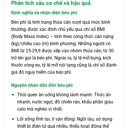
Phân tích sâu cơ chế và hậu quả
Định nghĩa và nhận diện béo phì
Béo phì là tình trạng thừa cân vượt quá mức bình
thường, được xác định chủ yếu qua chỉ số BMI
(Body Mass Index) – tính theo công thức cân nặng
(kg)/chiều cao (m) bình phương. Những người có
BMI từ 25-29,9 được xếp vào nhóm thừa cân; từ 30
trở lên gọi là béo phì. Ngoài ra, tỷ lệ mỡ bụng, kích
thước vòng eo, tỷ lệ mỡ nội tạng cũng là chỉ số đánh
giá độ nguy hiểm của béo phì.
Nguyên nhân dẫn đến béo phì
Thói quen ăn uống không lành mạnh: Thức ăn
nhanh, nước ngọt, đồ chiên rán, khẩu phần giàu
calo mà nghèo vi chất.
Lối sống tĩnh tại, ít vận động: Ngồi lâu, sử dụng
thiết bị điện tử quá nhiều, thiếu hoạt động thể