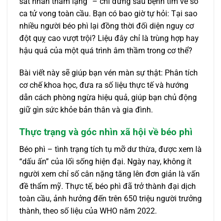
sát nhân thầm lặng” – chỉ đứng sau bệnh tim về số
ca tử vong toàn cầu. Bạn có bao giờ tự hỏi: Tại sao
nhiều người béo phì lại đồng thời đối diện nguy cơ
đột quỵ cao vượt trội? Liệu đây chỉ là trùng hợp hay
hậu quả của một quá trình âm thầm trong cơ thể?
Bài viết này sẽ giúp bạn vén màn sự thật: Phân tích
cơ chế khoa học, đưa ra số liệu thực tế và hướng
dẫn cách phòng ngừa hiệu quả, giúp bạn chủ động
giữ gìn sức khỏe bản thân và gia đình.
Thực trạng và góc nhìn xã hội về béo phì
Béo phì – tình trạng tích tụ mỡ dư thừa, được xem là
“dấu ấn” của lối sống hiện đại. Ngày nay, không ít
người xem chỉ số cân nặng tăng lên đơn giản là vấn
đề thẩm mỹ. Thực tế, béo phì đã trở thành đại dịch
toàn cầu, ảnh hưởng đến trên 650 triệu người trưởng
thành, theo số liệu của WHO năm 2022.