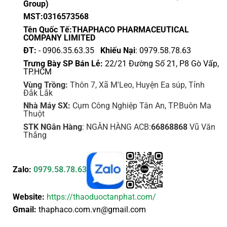
Group)
MST:0316573568
Tên Quốc Tế:THAPHACO PHARMACEUTICAL
COMPANY LIMITED
ĐT:
- 0906.35.63.35
Khiếu Nại
: 0979.58.78.63
Trưng Bày SP Bán Lẻ:
22/21 Đường Số 21, P8 Gò Vấp,
TP.HCM
Vùng Trồng:
Thôn 7, Xã M'Leo, Huyện Ea súp, Tỉnh
Đắk Lắk
Nhà Máy SX:
Cụm Công Nghiệp Tân An, TP.Buôn Ma
Thuột
STK NGân Hàng
: NGÂN HÀNG ACB:
66868868
Vũ Văn
Thắng
Zalo:
0979.58.78.63
Website:
https://thaoduoctanphat.com/
Gmail:
thaphaco.com.vn@gmail.com