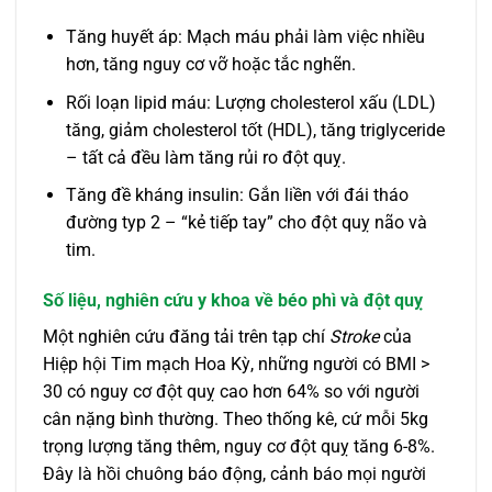
Tăng huyết áp: Mạch máu phải làm việc nhiều
hơn, tăng nguy cơ vỡ hoặc tắc nghẽn.
Rối loạn lipid máu: Lượng cholesterol xấu (LDL)
tăng, giảm cholesterol tốt (HDL), tăng triglyceride
– tất cả đều làm tăng rủi ro đột quỵ.
Tăng đề kháng insulin: Gắn liền với đái tháo
đường typ 2 – “kẻ tiếp tay” cho đột quỵ não và
tim.
Số liệu, nghiên cứu y khoa về béo phì và đột quỵ
Một nghiên cứu đăng tải trên tạp chí
Stroke
của
Hiệp hội Tim mạch Hoa Kỳ, những người có BMI >
30 có nguy cơ đột quỵ cao hơn 64% so với người
cân nặng bình thường. Theo thống kê, cứ mỗi 5kg
trọng lượng tăng thêm, nguy cơ đột quỵ tăng 6-8%.
Đây là hồi chuông báo động, cảnh báo mọi người