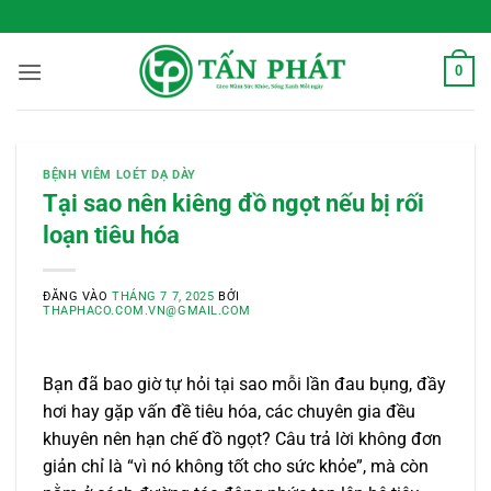
Bỏ
 Sống Xanh Mỗi Ngày
qua
nội
0
dung
BỆNH VIÊM LOÉT DẠ DÀY
Tại sao nên kiêng đồ ngọt nếu bị rối
loạn tiêu hóa
ĐĂNG VÀO
THÁNG 7 7, 2025
BỞI
THAPHACO.COM.VN@GMAIL.COM
Bạn đã bao giờ tự hỏi tại sao mỗi lần đau bụng, đầy
hơi hay gặp vấn đề tiêu hóa, các chuyên gia đều
khuyên nên hạn chế đồ ngọt? Câu trả lời không đơn
giản chỉ là “vì nó không tốt cho sức khỏe”, mà còn