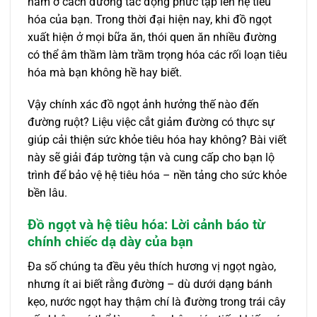
nằm ở cách đường tác động phức tạp lên hệ tiêu
hóa của bạn. Trong thời đại hiện nay, khi đồ ngọt
xuất hiện ở mọi bữa ăn, thói quen ăn nhiều đường
có thể âm thầm làm trầm trọng hóa các rối loạn tiêu
hóa mà bạn không hề hay biết.
Vậy chính xác đồ ngọt ảnh hưởng thế nào đến
đường ruột? Liệu việc cắt giảm đường có thực sự
giúp cải thiện sức khỏe tiêu hóa hay không? Bài viết
này sẽ giải đáp tường tận và cung cấp cho bạn lộ
trình để bảo vệ hệ tiêu hóa – nền tảng cho sức khỏe
bền lâu.
Đồ ngọt và hệ tiêu hóa: Lời cảnh báo từ
chính chiếc dạ dày của bạn
Đa số chúng ta đều yêu thích hương vị ngọt ngào,
nhưng ít ai biết rằng đường – dù dưới dạng bánh
kẹo, nước ngọt hay thậm chí là đường trong trái cây