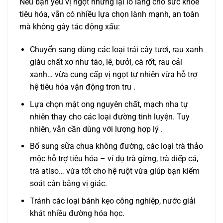
Nếu bạn yêu vị ngọt nhưng lại lo lắng cho sức khỏe
tiêu hóa, vẫn có nhiều lựa chọn lành mạnh, an toàn
mà không gây tác động xấu:
Chuyển sang dùng các loại trái cây tươi, rau xanh
giàu chất xơ như táo, lê, bưởi, cà rốt, rau cải
xanh… vừa cung cấp vị ngọt tự nhiên vừa hỗ trợ
hệ tiêu hóa vận động trơn tru .
Lựa chọn mật ong nguyên chất, mạch nha tự
nhiên thay cho các loại đường tinh luyện. Tuy
nhiên, vẫn cần dùng với lượng hợp lý .
Bổ sung sữa chua không đường, các loại trà thảo
mộc hỗ trợ tiêu hóa – ví dụ trà gừng, trà diếp cá,
trà atiso… vừa tốt cho hệ ruột vừa giúp bạn kiểm
soát cân bằng vị giác.
Tránh các loại bánh kẹo công nghiệp, nước giải
khát nhiều đường hóa học.