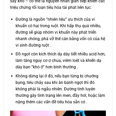
sấy khô – có thể là nguyên nhân gián tiếp khiến các
triệu chứng rối loạn tiêu hóa tái phát liên tục.
Đường là nguồn “nhiên liệu” ưu thích của vi
khuẩn có hại trong ruột. Khi hấp thụ quá nhiều,
đường sẽ giúp nhóm vi khuẩn này phát triển
nhanh chóng, phá vỡ thế cân bằng vốn có của hệ
vi sinh đường ruột .
Đồ ngọt còn kích thích dạ dày tiết nhiều acid hơn,
làm tăng nguy cơ ợ chua, viêm loét và khiến dạ
dày bạn “khó ở” hơn bình thường .
Không dừng lại ở đó, nếu bạn từng bị chướng
bụng, tiêu chảy sau khi ăn bánh ngọt thì đó
không phải là ngẫu nhiên. Đường tinh luyện
thường gây tình trạng lên men, đầy hơi, hoặc làm
nặng thêm các vấn đề tiêu hóa sẵn có .