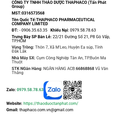
CÔNG TY TNHH THẢO DƯỢC THAPHACO (Tấn Phát
Group)
MST:0316573568
Tên Quốc Tế:THAPHACO PHARMACEUTICAL
COMPANY LIMITED
ĐT:
- 0906.35.63.35
Khiếu Nại
: 0979.58.78.63
Trưng Bày SP Bán Lẻ:
22/21 Đường Số 21, P8 Gò Vấp,
TP.HCM
Vùng Trồng:
Thôn 7, Xã M'Leo, Huyện Ea súp, Tỉnh
Đắk Lắk
Nhà Máy SX:
Cụm Công Nghiệp Tân An, TP.Buôn Ma
Thuột
STK NGân Hàng
: NGÂN HÀNG ACB:
66868868
Vũ Văn
Thắng
Zalo:
0979.58.78.63
Website:
https://thaoduoctanphat.com/
Gmail:
thaphaco.com.vn@gmail.com