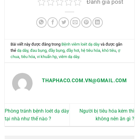
Đánh giá post
Bài viết này được đăng trong
Bệnh viêm loét dạ dày
và được gắn
thẻ
dạ dày
,
đau bụng
,
đầy bụng
,
đầy hơi
,
hệ tiêu hóa
,
khó tiêu
,
ợ
chua
,
tiêu hóa
,
vi khuẩn hp
,
viêm dạ dày
.
THAPHACO.COM.VN@GMAIL.COM
Phòng tránh bệnh loét dạ dày
Người bị tiêu hóa kém thì
tại nhà như thế nào ?
không nên ăn gì ?