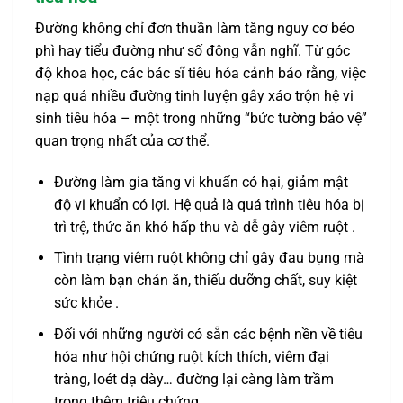
Đường không chỉ đơn thuần làm tăng nguy cơ béo
phì hay tiểu đường như số đông vẫn nghĩ. Từ góc
độ khoa học, các bác sĩ tiêu hóa cảnh báo rằng, việc
nạp quá nhiều đường tinh luyện gây xáo trộn hệ vi
sinh tiêu hóa – một trong những “bức tường bảo vệ”
quan trọng nhất của cơ thể.
Đường làm gia tăng vi khuẩn có hại, giảm mật
độ vi khuẩn có lợi. Hệ quả là quá trình tiêu hóa bị
trì trệ, thức ăn khó hấp thu và dễ gây viêm ruột .
Tình trạng viêm ruột không chỉ gây đau bụng mà
còn làm bạn chán ăn, thiếu dưỡng chất, suy kiệt
sức khỏe .
Đối với những người có sẵn các bệnh nền về tiêu
hóa như hội chứng ruột kích thích, viêm đại
tràng, loét dạ dày… đường lại càng làm trầm
trọng thêm triệu chứng.