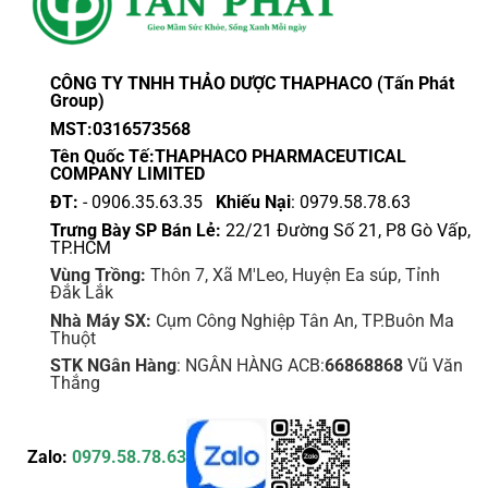
CÔNG TY TNHH THẢO DƯỢC THAPHACO (Tấn Phát
Group)
MST:0316573568
Tên Quốc Tế:THAPHACO PHARMACEUTICAL
COMPANY LIMITED
ĐT:
- 0906.35.63.35
Khiếu Nại
: 0979.58.78.63
Trưng Bày SP Bán Lẻ:
22/21 Đường Số 21, P8 Gò Vấp,
TP.HCM
Vùng Trồng:
Thôn 7, Xã M'Leo, Huyện Ea súp, Tỉnh
Đắk Lắk
Nhà Máy SX:
Cụm Công Nghiệp Tân An, TP.Buôn Ma
Thuột
STK NGân Hàng
: NGÂN HÀNG ACB:
66868868
Vũ Văn
Thắng
Zalo:
0979.58.78.63