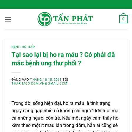
Bỏ
 Sống Xanh Mỗi Ngày
qua
nội
0
dung
BỆNH HÔ HẤP
Tại sao lại bị ho ra máu ? Có phải đã
mắc bệnh ung thư phổi ?
ĐĂNG VÀO
THÁNG 10 15, 2025
BỞI
THAPHACO.COM.VN@GMAIL.COM
Trong đời sống hiện đại, ho ra máu là tình trạng
ngày càng gặp nhiều ở không chỉ người lớn tuổi mà
cả những người còn trẻ. Nếu một ngày cảm thấy ho,
kèm theo một ít máu lẫn trong đờm, hẳn ai cũng sẽ