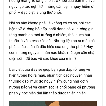
hoang mang, lo lắng cho sức khỏe của bản thân và
ngay lập tức nghĩ tới những căn bệnh nguy hiểm ở
phổi – đặc biệt là ung thư phổi.
Nỗi sợ này không phải là không có cơ sở, bởi các
bệnh về đường hô hấp, phổi đang có xu hướng gia
tăng mạnh do môi trường ô nhiễm, thói quen hút
thuốc lá và stress kéo dài. Nhưng liệu ho ra máu có
phải chắc chắn là dấu hiệu của ung thư phổi? Hay
còn những nguyên nhân nào khác mà bạn cần nhận
diện sớm để bảo vệ sức khỏe của mình?
Bài viết dưới đây sẽ giúp bạn giải đáp rõ ràng về
hiện tượng ho ra máu, phân tích các nguyên nhân
thường gặp, mức độ nguy hiểm, cũng như gợi ý
hướng bảo vệ và chăm sóc lá phổi bằng cả phương
pháp y học hiện đại lẫn thảo dược thiên nhiên.