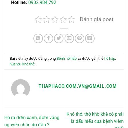
Hotline:
0902.984.792
Đánh giá post
Bài viết này được đăng trong
Bệnh hô hấp
và được gắn thẻ
hô hấp
,
hụt hơi
,
khó thở
.
THAPHACO.COM.VN@GMAIL.COM
Khó thở, thở khò khè có phải
Ho ra đờm xanh, đờm vàng
là dấu hiểu của bệnh viêm
nguyên nhân do đâu ?