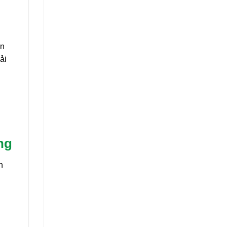
ần
ải
ng
n