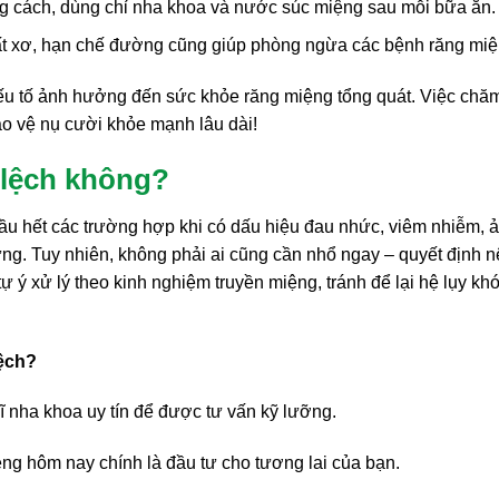
ng cách, dùng chỉ nha khoa và nước súc miệng sau mỗi bữa ăn.
ất xơ, hạn chế đường cũng giúp phòng ngừa các bệnh răng miệ
 yếu tố ảnh hưởng đến sức khỏe răng miệng tổng quát. Việc chă
ảo vệ nụ cười khỏe mạnh lâu dài!
 lệch không?
 hầu hết các trường hợp khi có dấu hiệu đau nhức, viêm nhiễm, 
g. Tuy nhiên, không phải ai cũng cần nhổ ngay – quyết định n
ự ý xử lý theo kinh nghiệm truyền miệng, tránh để lại hệ lụy kh
ệch?
ĩ nha khoa uy tín để được tư vấn kỹ lưỡng.
g hôm nay chính là đầu tư cho tương lai của bạn.