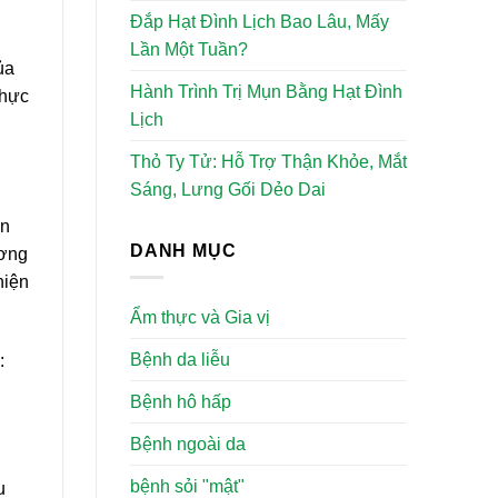
Đắp Hạt Đình Lịch Bao Lâu, Mấy
Lần Một Tuần?
ủa
Hành Trình Trị Mụn Bằng Hạt Đình
thực
Lịch
Thỏ Ty Tử: Hỗ Trợ Thận Khỏe, Mắt
Sáng, Lưng Gối Dẻo Dai
ến
DANH MỤC
ương
hiện
Ẩm thực và Gia vị
Bệnh da liễu
:
Bệnh hô hấp
Bệnh ngoài da
bệnh sỏi "mật"
u