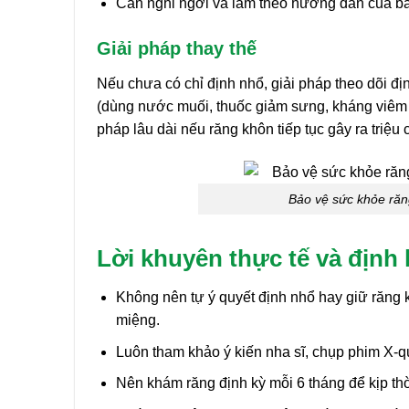
Cần nghỉ ngơi và làm theo hướng dẫn của bá
Giải pháp thay thế
Nếu chưa có chỉ định nhổ, giải pháp theo dõi địn
(dùng nước muối, thuốc giảm sưng, kháng viêm…) 
pháp lâu dài nếu răng khôn tiếp tục gây ra triệu
Bảo vệ sức khỏe răng
Lời khuyên thực tế và địn
Không nên tự ý quyết định nhổ hay giữ răng 
miệng.
Luôn tham khảo ý kiến nha sĩ, chụp phim X-q
Nên khám răng định kỳ mỗi 6 tháng để kịp thờ