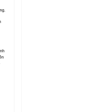
ng.
m
ảnh
ên
ó