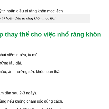
ý trì hoãn điều trị răng khôn mọc lệch
áp thay thế cho việc nhổ răng khôn
 phát viêm nướu, tụ mủ.
hứng lâu dài.
áu, ảnh hưởng sức khỏe toàn thân.
m dần sau 2-3 ngày).
trùng nếu không chăm sóc đúng cách.