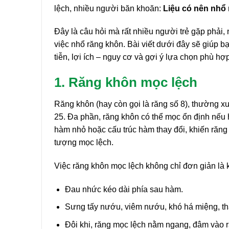
lệch, nhiều người băn khoăn:
Liệu có nên nhổ
Đây là câu hỏi mà rất nhiều người trẻ gặp phải, n
việc nhổ răng khôn. Bài viết dưới đây sẽ giúp bạ
tiễn, lợi ích – nguy cơ và gợi ý lựa chọn phù h
1. Răng khôn mọc lệch
Răng khôn (hay còn gọi là răng số 8), thường x
25. Đa phần, răng khôn có thể mọc ổn định nếu 
hàm nhỏ hoặc cấu trúc hàm thay đổi, khiến răng
tượng mọc lệch.
Việc răng khôn mọc lệch không chỉ đơn giản là 
Đau nhức kéo dài phía sau hàm.
Sưng tấy nướu, viêm nướu, khó há miệng, th
Đôi khi, răng mọc lệch nằm ngang, đâm vào r