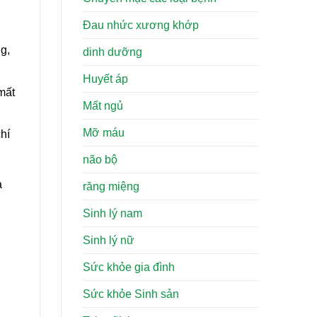
Đau nhức xương khớp
g,
dinh dưỡng
Huyết áp
mất
Mất ngủ
Mỡ máu
hí
não bộ
a
răng miệng
Sinh lý nam
Sinh lý nữ
Sức khỏe gia đình
Sức khỏe Sinh sản