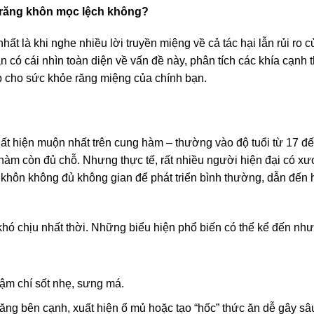
 răng khôn mọc lệch không?
hất là khi nghe nhiều lời truyền miệng về cả tác hại lẫn rủi ro c
n có cái nhìn toàn diện về vấn đề này, phân tích các khía cạnh 
ợp cho sức khỏe răng miệng của chính bạn.
uất hiện muộn nhất trên cung hàm – thường vào độ tuổi từ 17 đ
hàm còn đủ chỗ. Nhưng thực tế, rất nhiều người hiện đại có x
 khôn không đủ không gian để phát triển bình thường, dẫn đến 
khó chịu nhất thời. Những biểu hiện phổ biến có thể kể đến như
ậm chí sốt nhẹ, sưng má.
ăng bên cạnh, xuất hiện ổ mủ hoặc tạo “hốc” thức ăn dễ gây sâ