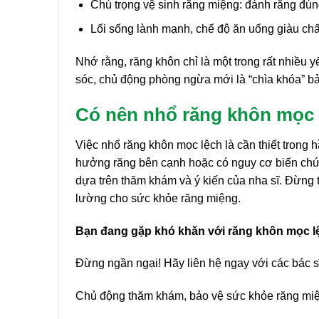
Chú trọng vệ sinh răng miệng: đánh răng đú
Lối sống lành mạnh, chế độ ăn uống giàu ch
Nhớ rằng, răng khôn chỉ là một trong rất nhiều
sóc, chủ động phòng ngừa mới là “chìa khóa” b
Có nên nhổ răng khôn mọc
Việc nhổ răng khôn mọc lệch là cần thiết trong
hưởng răng bên cạnh hoặc có nguy cơ biến chứn
dựa trên thăm khám và ý kiến của nha sĩ. Đừng t
lường cho sức khỏe răng miệng.
Bạn đang gặp khó khăn với răng khôn mọc l
Đừng ngần ngại! Hãy liên hệ ngay với các bác s
Chủ động thăm khám, bảo vệ sức khỏe răng miện