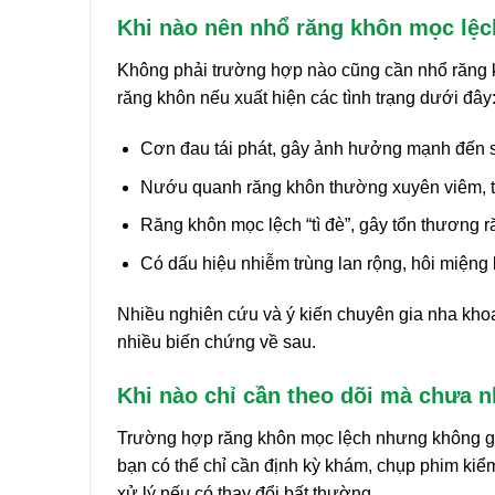
Khi nào nên nhổ răng khôn mọc lệ
Không phải trường hợp nào cũng cần nhổ răng k
răng khôn nếu xuất hiện các tình trạng dưới đây
Cơn đau tái phát, gây ảnh hưởng mạnh đến s
Nướu quanh răng khôn thường xuyên viêm, t
Răng khôn mọc lệch “tì đè”, gây tổn thương r
Có dấu hiệu nhiễm trùng lan rộng, hôi miệng
Nhiều nghiên cứu và ý kiến chuyên gia nha kho
nhiều biến chứng về sau.
Khi nào chỉ cần theo dõi mà chưa 
Trường hợp răng khôn mọc lệch nhưng không g
bạn có thể chỉ cần định kỳ khám, chụp phim kiểm 
xử lý nếu có thay đổi bất thường.