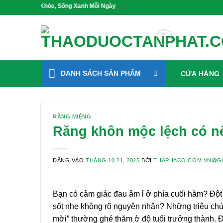
Bỏ
ức Khỏe, Sống Xanh Mỗi Ngày
qua
nội
dung
DANH SÁCH SẢN PHẨM
CỬA HÀNG
RĂNG MIỆNG
Răng khôn mộc lệch có n
ĐĂNG VÀO
THÁNG 10 21, 2025
BỞI
THAPHACO.COM.VN@G
Bạn có cảm giác đau âm ỉ ở phía cuối hàm? Đột
sốt nhẹ không rõ nguyên nhân? Những triệu chứn
mời” thường ghé thăm ở độ tuổi trưởng thành. 