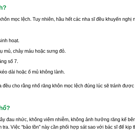
ch?
hôn mọc lệch. Tuy nhiên, hầu hết các nha sĩ đều khuyến nghị 
:
inh hoạt.
ụ mủ, chảy máu hoặc sưng đỏ.
ăng số 7.
 kéo dài hoặc ổ mủ không lành.
a đều cho rằng nhổ răng khôn mọc lệch đúng lúc sẽ tránh được
nhổ?
ây đau nhức, không viêm nhiễm, không ảnh hưởng răng kế bên
tra. Việc “bảo tồn” này cần phối hợp sát sao với bác sĩ để kịp t