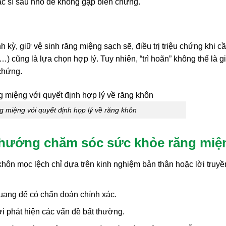
c sĩ sau nhổ để không gặp biến chứng.
h kỳ, giữ vệ sinh răng miệng sạch sẽ, điều trị triệu chứng khi c
cũng là lựa chọn hợp lý. Tuy nhiên, “trì hoãn” không thể là gi
 chứng.
 miệng với quyết định hợp lý về răng khôn
h hướng chăm sóc sức khỏe răng miệ
khôn mọc lệch chỉ dựa trên kinh nghiệm bản thân hoặc lời truyề
uang để có chẩn đoán chính xác.
i phát hiện các vấn đề bất thường.