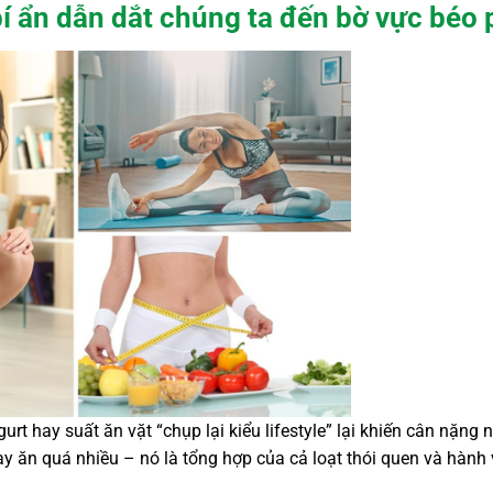
í ẩn dẫn dắt chúng ta đến bờ vực béo 
rt hay suất ăn vặt “chụp lại kiểu lifestyle” lại khiến cân nặng 
ay ăn quá nhiều – nó là tổng hợp của cả loạt thói quen và hành 