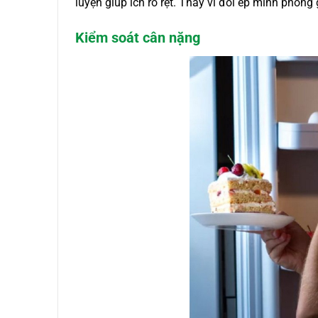
luyện giúp ích rõ rệt. Thay vì đòi ép mình phòng 
Kiểm soát cân nặng