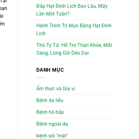
 Tại
Đắp Hạt Đình Lịch Bao Lâu, Mấy
 bạn
Lần Một Tuần?
ài
iểm
Hành Trình Trị Mụn Bằng Hạt Đình
Lịch
Thỏ Ty Tử: Hỗ Trợ Thận Khỏe, Mắt
Sáng, Lưng Gối Dẻo Dai
DANH MỤC
Ẩm thực và Gia vị
Bệnh da liễu
Bệnh hô hấp
Bệnh ngoài da
bệnh sỏi "mật"