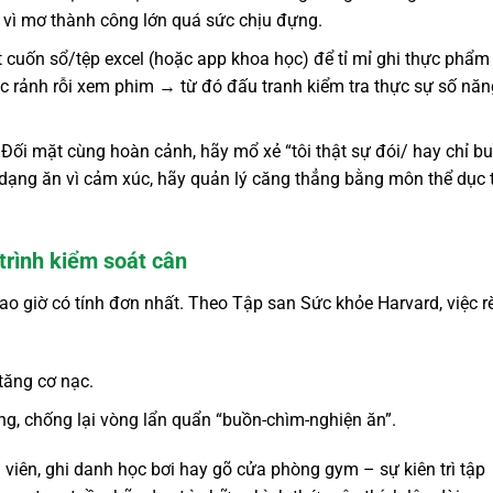
y vì mơ thành công lớn quá sức chịu đựng.
cuốn sổ/tệp excel (hoặc app khoa học) để tỉ mỉ ghi thực phẩm
úc rảnh rỗi xem phim → từ đó đấu tranh kiểm tra thực sự số năn
Đối mặt cùng hoàn cảnh, hãy mổ xẻ “tôi thật sự đói/ hay chỉ b
c dạng ăn vì cảm xúc, hãy quản lý căng thẳng bằng môn thể dục 
trình kiểm soát cân
ao giờ có tính đơn nhất. Theo Tập san Sức khỏe Harvard, việc r
tăng cơ nạc.
ng, chống lại vòng lẩn quẩn “buồn-chìm-nghiện ăn”.
 viên, ghi danh học bơi hay gõ cửa phòng gym – sự kiên trì tập