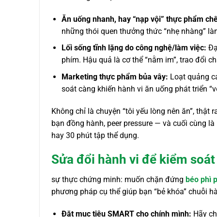
Ăn uống nhanh, hay “nạp vội” thực phẩm chế
những thói quen thưởng thức “nhẹ nhàng” làm
Lối sống tĩnh lặng do công nghệ/làm việc:
Đại
phím. Hậu quả là cơ thể “nằm im”, trao đổi ch
Marketing thực phẩm bủa vây:
Loạt quảng cáo
soát càng khiến hành vi ăn uống phát triển “v
Không chỉ là chuyện “tôi yếu lòng nên ăn”, thật r
bạn đồng hành, peer pressure — và cuối cùng là
hay 30 phút tập thể dụng.
Sửa đổi hành vi để kiểm soá
sự thực chứng minh: muốn chặn đứng
béo phì 
phương pháp cụ thể giúp bạn “bẻ khóa” chuỗi hà
Đặt mục tiêu SMART cho chính mình:
Hãy chi