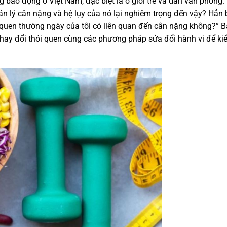
ng báo động ở Việt Nam, đặc biệt là ở giới trẻ và dân văn phòng.
n lý cân nặng và hệ lụy của nó lại nghiêm trọng đến vậy? Hẳn
i quen thường ngày của tôi có liên quan đến cân nặng không?” B
 thay đổi thói quen cùng các phương pháp sửa đổi hành vi để k