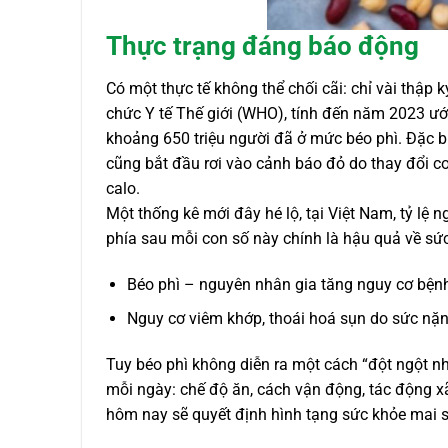
Thực trạng đáng báo động
Có một thực tế không thể chối cãi: chỉ vài thập 
chức Y tế Thế giới (WHO), tính đến năm 2023 ước
khoảng 650 triệu người đã ở mức béo phì. Đặc b
cũng bắt đầu rơi vào cảnh báo đỏ do thay đổi 
calo.
Một thống kê mới đây hé lộ, tại Việt Nam, tỷ lệ
phía sau mỗi con số này chính là hậu quả về sứ
Béo phì – nguyên nhân gia tăng nguy cơ bệnh
Nguy cơ viêm khớp, thoái hoá sụn do sức nặn
Tuy béo phì không diễn ra một cách “đột ngột n
mỗi ngày: chế độ ăn, cách vận động, tác động x
hôm nay sẽ quyết định hình tạng sức khỏe mai 