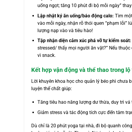
uống ngọt; tăng 10 phút đi bộ mỗi ngày” tha
Lập nhật ký ăn uống/báo động calo:
Tìm một 
vào mỗi ngày, nhận rõ thói quen “phạm lỗi” l
lượng nạp vào và tiêu hào!
Tập nhận diện cảm xúc phá vỡ tự kiểm soát:
stres­sed/ thấy mọi người ăn vặt?” Nếu thuộ
vì snack.
Kết hợp vận động và thể thao trong lộ 
Lời khuyên khoa học cho quản lý béo phì chưa b
luyện thể chất giúp:
Tăng tiêu hao năng lượng dư thừa, duy trì vá 
Giảm stress và tác động tích cực đến tâm trạ
Dù chỉ là 20 phút yoga tại nhà, đi bộ quanh công