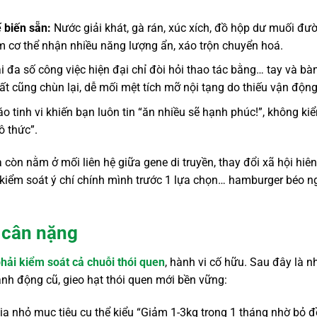
 biến sẵn:
Nước giải khát, gà rán, xúc xích, đồ hộp dư muối đư
 cơ thể nhận nhiều năng lượng ẩn, xáo trộn chuyển hoá.
 đa số công việc hiện đại chỉ đòi hỏi thao tác bằng… tay và bà
ất cũng chùn lại, dễ mối mệt tích mỡ nội tạng do thiếu vận động
 tinh vi khiến bạn luôn tin “ăn nhiều sẽ hạnh phúc!”, không ki
ô thức”.
a còn nằm ở mối liên hệ giữa gene di truyền, thay đổi xã hội hiên
 kiểm soát ý chí chính mình trước 1 lựa chọn… hamburger béo n
t cân nặng
phải kiểm soát cả chuỗi thói quen
, hành vi cố hữu. Sau đây là 
nh động cũ, gieo hạt thói quen mới bền vững:
a nhỏ mục tiêu cụ thể kiểu “Giảm 1-3kg trong 1 tháng nhờ bỏ đ