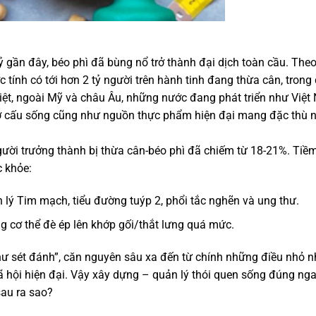
kỷ gần đây, béo phì đã bùng nổ trở thành đại dịch toàn cầu. The
 tính có tới hơn 2 tỷ người trên hành tinh đang thừa cân, trong
iệt, ngoài Mỹ và châu Âu, những nước đang phát triển như Việ
cơ cấu sống cũng như nguồn thực phẩm hiện đại mang đặc thù 
 người trưởng thành bị thừa cân-béo phì đã chiếm từ 18-21%. Tiề
c khỏe:
 lý Tim mạch, tiểu đường tuýp 2, phổi tắc nghẽn và ung thư.
g cơ thể đè ép lên khớp gối/thắt lưng quá mức.
hư sét đánh”, căn nguyên sâu xa đến từ chính những điều nhỏ n
ã hội hiện đại. Vậy xây dựng – quản lý thói quen sống đúng nga
sau ra sao?