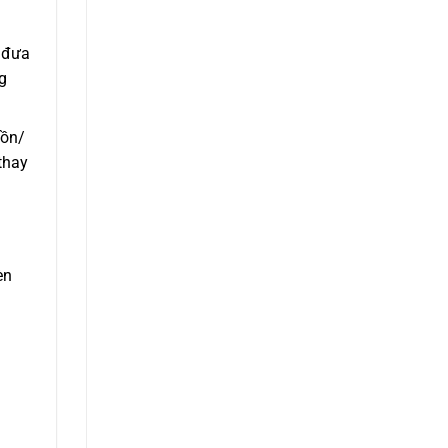
 đưa
g
uồn/
thay
èn