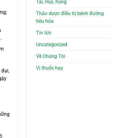
Tai, mũi, họng
ờng;
Thảo dược điều trị bệnh đường
tiêu hóa
n
Tin tức
.
Uncategorized
ểm
Về Chúng Tôi
Vị thuốc hay
 đại,
gậy
những
ồ