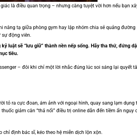
 giác là điều quan trọng – nhưng càng tuyệt vời hơn nếu bạn xâ
i nâng tạ giữa phòng gym hay lập nhóm chia sẻ quảng đường
ừ sự động viên.
kỷ luật sẽ “lưu giữ” thành nền nếp sống. Hãy tha thứ, đứng d
mục tiêu.
ssenger – đôi khi chỉ một lời nhắc đúng lúc soi sáng lại quyết 
ười tỏ ra cực đoan, ám ảnh với ngoại hình, quay sang lạm dụng 
thuốc giảm cân “thả nổi” điều trị online dẫn đến tiềm ẩn nguy 
chỉ định bác sĩ, kéo theo hệ miễn dịch lộn xộn.