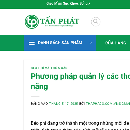
Bỏ
Gieo Mầm Sức Khỏe, Sống Xanh Mỗi Ngày
qua
nội
dung
DANH SÁCH SẢN PHẨM
CỬA HÀNG
BÉO PHÌ VÀ THỪA CÂN
Phương pháp quản lý các thó
nặng
ĐĂNG VÀO
THÁNG 5 17, 2025
BỞI
THAPHACO.COM.VN@GMAI
Béo phì đang trở thành một trong những mối đe 