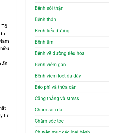
Bệnh sỏi thận
Bệnh thận
o Tổ
Bệnh tiểu đường
 đó
t Nam
Bệnh tim
nhiều
Bệnh về đường tiêu hóa
m ẩn
Bệnh viêm gan
Bệnh viêm loét dạ dày
Béo phì và thừa cân
Căng thẳng và stress
hặt
Chăm sóc da
y từ
Chăm sóc tóc
Chuyên mục các loại bệnh