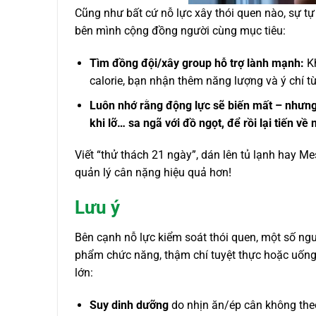
Cũng như bất cứ nỗ lực xây thói quen nào, sự tự
bên mình cộng đồng người cùng mục tiêu:
Tìm đồng đội/xây group hỗ trợ lành mạnh:
Kh
calorie, bạn nhận thêm năng lượng và ý chí t
Luôn nhớ rằng động lực sẽ biến mất – nhưng 
khi lỡ… sa ngã với đồ ngọt, để rồi lại tiến về 
Viết “thử thách 21 ngày”, dán lên tủ lạnh hay Me
quản lý cân nặng hiệu quả hơn!
Lưu ý
Bên cạnh nỗ lực kiểm soát thói quen, một số ng
phẩm chức năng, thậm chí tuyệt thực hoặc uống 
lớn:
Suy dinh dưỡng
do nhịn ăn/ép cân không theo 