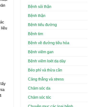
 văn
Bệnh sỏi thận
Bệnh thận
các
Bệnh tiểu đường
 liệu
Bệnh tim
Bệnh về đường tiêu hóa
Bệnh viêm gan
Bệnh viêm loét dạ dày
Béo phì và thừa cân
Căng thẳng và stress
lấy
Chăm sóc da
hia
4
Chăm sóc tóc
Chuyên mục các loại bệnh