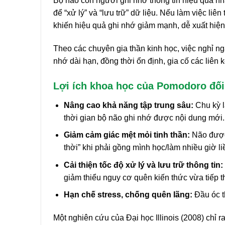
Bộ não con người ghi nhớ thông tin hiệu quả nhấ
để “xử lý” và “lưu trữ” dữ liệu. Nếu làm việc liê
khiến hiệu quả ghi nhớ giảm mạnh, dễ xuất hiện 
Theo các chuyên gia thần kinh học, việc nghỉ ng
nhớ dài hạn, đồng thời ổn định, gia cố các liên k
Lợi ích khoa học của Pomodoro đối 
Nâng cao khả năng tập trung sâu:
Chu kỳ l
thời gian bộ não ghi nhớ được nội dung mới.
Giảm cảm giác mệt mỏi tinh thần:
Não được 
thời” khi phải gồng mình học/làm nhiều giờ li
Cải thiện tốc độ xử lý và lưu trữ thông tin:
giảm thiểu nguy cơ quên kiến thức vừa tiếp t
Hạn chế stress, chống quên lãng:
Đầu óc t
Một nghiên cứu của Đại học Illinois (2008) chỉ 