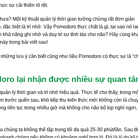
 sự cải thiện rõ rệt.
a? Một kỹ thuật quản lý thời gian tưởng chừng rất đơn giản
ặc biệt là trí nhớ. Vậy Pomodoro thực chất là gì, tại sao nó lạ
 khả năng ghi nhớ và duy trì sự tỉnh táo cho não? Hãy cùng k
ày trong bài viết sau!
n, những lưu ý cần biết cũng như liệu Pomodoro có thực sự là “c
oro lại nhận được nhiều sự quan t
ản lý thời gian và trí nhớ hiệu quả. Thực tế cho thấy, trong mô
ên trước quên sau, khó tiếp thu kiến thức mới không còn là chu
ộng liên tục trong nhiều giờ mà không cho não bộ kịp nghỉ ngơi,
 chúng ta không thể tập trung tối đa quá 25-30 phút/lần. Sau đ
 nhanh chóng nếu không có khoảng nghỉ hợp lý. Đó là lý do kỹ 