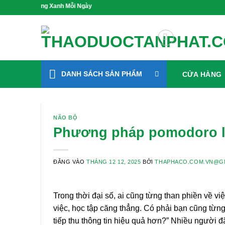
Bỏ
 Sống Xanh Mỗi Ngày
qua
nội
dung
DANH SÁCH SẢN PHẨM
CỬA HÀNG
NÃO BỘ
Phương pháp pomodoro là g
ĐĂNG VÀO
THÁNG 12 12, 2025
BỞI
THAPHACO.COM.VN@G
Trong thời đại số, ai cũng từng than phiền về v
việc, học tập căng thẳng. Có phải bạn cũng từng
tiếp thu thông tin hiệu quả hơn?” Nhiều người 