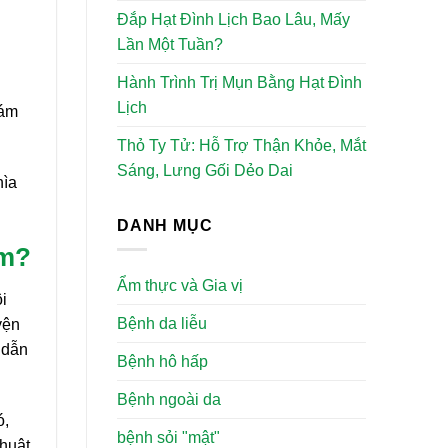
Đắp Hạt Đình Lịch Bao Lâu, Mấy
Lần Một Tuần?
Hành Trình Trị Mụn Bằng Hạt Đình
i
Lịch
hám
Thỏ Ty Tử: Hỗ Trợ Thận Khỏe, Mắt
Sáng, Lưng Gối Dẻo Dai
hìa
DANH MỤC
âm?
Ẩm thực và Gia vị
i
Bệnh da liễu
yện
 dẫn
Bệnh hô hấp
Bệnh ngoài da
ó,
bệnh sỏi "mật"
thuật