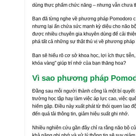
dùng thực phẩm chức năng – nhưng vẫn chưa thực
Bạn đã từng nghe về phương pháp Pomodoro chư
nhưng lại ẩn chứa sức mạnh kỳ diệu cho não bộ, đ
được nhiều chuyên gia khuyên dùng để cải thiện
phá tất cả những sự thật thú vị về phương pháp n
Bạn sẽ hiểu rõ cơ sở khoa học, lợi ích thực tiễ
khóa vàng” giúp trí nhớ của bạn thăng hoa?
Vì sao phương pháp Pomod
Đằng sau mỗi người thành công là một bí quyết qu
trường học tập hay làm việc áp lực cao, việc qu
hiếm gặp. Điều này xuất phát từ thói quen lao đ
đến quá tải thông tin, giảm hiệu suất ghi nhớ.
Nhiều nghiên cứu gần đây chỉ ra rằng não bộ của
khả năng ghi nhớ và xử lý thông tin sẽ suy giảm