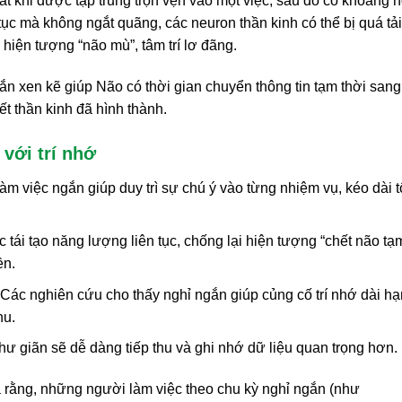
t khi được tập trung trọn vẹn vào một việc, sau đó có khoảng n
n tục mà không ngắt quãng, các neuron thần kinh có thể bị quá tải
hiện tượng “não mù”, tâm trí lơ đãng.
ắn xen kẽ giúp Não có thời gian chuyển thông tin tạm thời sang 
ết thần kinh đã hình thành.
với trí nhớ
àm việc ngắn giúp duy trì sự chú ý vào từng nhiệm vụ, kéo dài 
tái tạo năng lượng liên tục, chống lại hiện tượng “chết não tạ
ền.
Các nghiên cứu cho thấy nghỉ ngắn giúp củng cố trí nhớ dài hạ
hu.
hư giãn sẽ dễ dàng tiếp thu và ghi nhớ dữ liệu quan trọng hơn.
ra rằng, những người làm việc theo chu kỳ nghỉ ngắn (như