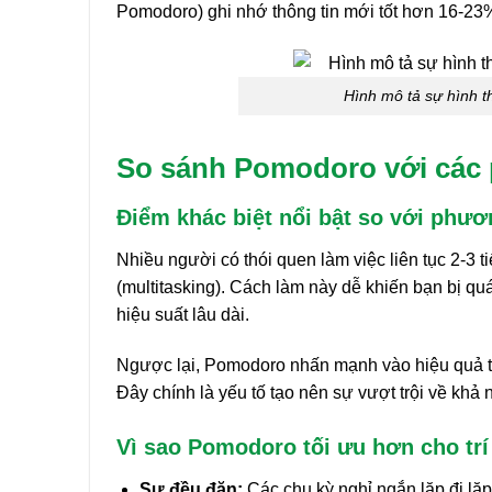
Pomodoro) ghi nhớ thông tin mới tốt hơn 16-23%
Hình mô tả sự hình t
So sánh Pomodoro với các 
Điểm khác biệt nổi bật so với phươ
Nhiều người có thói quen làm việc liên tục 2-3 t
(multitasking). Cách làm này dễ khiến bạn bị qu
hiệu suất lâu dài.
Ngược lại, Pomodoro nhấn mạnh vào hiệu quả từn
Đây chính là yếu tố tạo nên sự vượt trội về khả 
Vì sao Pomodoro tối ưu hơn cho tr
Sự đều đặn:
Các chu kỳ nghỉ ngắn lặp đi lặp l