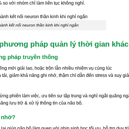
 so với nhóm chỉ làm liên tục không nghỉ.
hành kết nối neuron thần kinh khi nghỉ ngắn
phương pháp quản lý thời gian khác
ng pháp truyền thống
iếng mới giải lao, hoặc trộn lẫn nhiều nhiệm vụ cùng lúc
á tải, giảm khả năng ghi nhớ, thậm chí dẫn đến stress và suy gi
g phiên làm việc, ưu tiên sự tập trung và nghỉ ngắt quãng ng
năng lưu trữ & xử lý thông tin của não bộ.
í nhớ?
ại giúp não bộ làm quen với nhịp sinh học tối ưu, hỗ trợ duy trì 