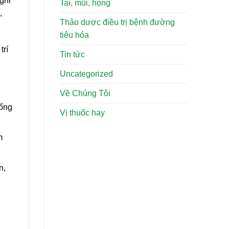
ghỉ
Tai, mũi, họng
,
Thảo dược điều trị bệnh đường
tiêu hóa
trí
Tin tức
Uncategorized
Về Chúng Tôi
tổng
Vị thuốc hay
m
n,