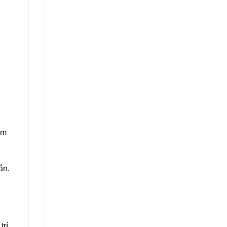
ảm
ắn.
trí