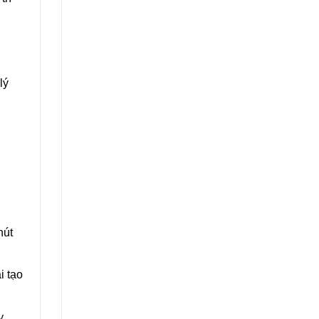
lý
hút
i tạo
y