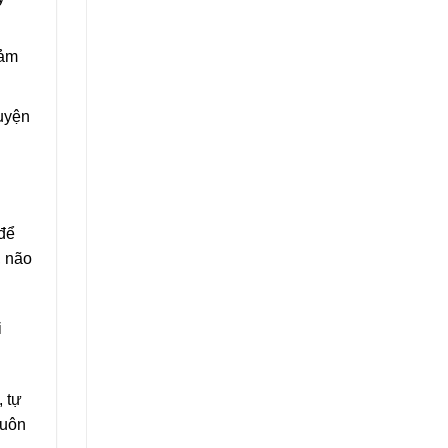
cảm
uyện
để
, não
i
 tự
luôn