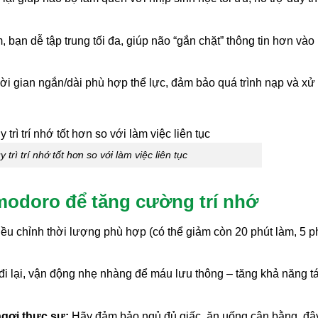
 bạn dễ tập trung tối đa, giúp não “gắn chặt” thông tin hơn vào
ời gian ngắn/dài phù hợp thể lực, đảm bảo quá trình nạp và xử 
trì trí nhớ tốt hơn so với làm việc liên tục
modoro để tăng cường trí nhớ
ều chỉnh thời lượng phù hợp (có thể giảm còn 20 phút làm, 5 p
đi lại, vận động nhẹ nhàng để máu lưu thông – tăng khả năng tá
gơi thực sự:
Hãy đảm bảo ngủ đủ giấc, ăn uống cân bằng, đâ