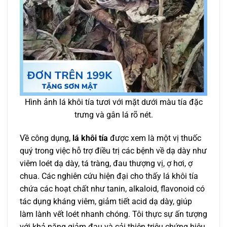
Hình ảnh lá khôi tía tươi với mặt dưới màu tía đặc
trưng và gân lá rõ nét.
Về công dụng,
lá khôi tía
được xem là một vị thuốc
quý trong việc hỗ trợ điều trị các bệnh về dạ dày như
viêm loét dạ dày, tá tràng, đau thượng vị, ợ hơi, ợ
chua. Các nghiên cứu hiện đại cho thấy lá khôi tía
chứa các hoạt chất như tanin, alkaloid, flavonoid có
tác dụng kháng viêm, giảm tiết acid dạ dày, giúp
làm lành vết loét nhanh chóng. Tôi thực sự ấn tượng
với khả năng giảm đau và cải thiện triệu chứng hiệu