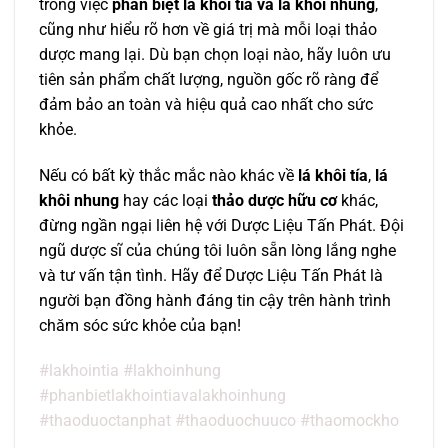
trong việc
phân biệt lá khôi tía và lá khôi nhung
,
cũng như hiểu rõ hơn về giá trị mà mỗi loại thảo
dược mang lại. Dù bạn chọn loại nào, hãy luôn ưu
tiên sản phẩm chất lượng, nguồn gốc rõ ràng để
đảm bảo an toàn và hiệu quả cao nhất cho sức
khỏe.
Nếu có bất kỳ thắc mắc nào khác về
lá khôi tía
,
lá
khôi nhung
hay các loại
thảo dược hữu cơ
khác,
đừng ngần ngại liên hệ với Dược Liệu Tấn Phát. Đội
ngũ dược sĩ của chúng tôi luôn sẵn lòng lắng nghe
và tư vấn tận tình. Hãy để Dược Liệu Tấn Phát là
người bạn đồng hành đáng tin cậy trên hành trình
chăm sóc sức khỏe của bạn!
#lakhointia #lakhoinhung
#phanbietlakhointiavalakhoinhung
#thaoduoctanphat #thaoduochuuco #thaomockho