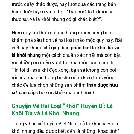
trước quầy thảo dược, hay lướt qua các trang bán
hàng trực tuyến và tự hỏi: “Đâu mới là lá khôi tía
thực sự, và lá khôi nhung có gì khác biệt?”.
Hôm nay, tôi thực sự hào hứng muốn cùng bạn
khám phá sâu hơn về hai loại thảo mộc quý này. Bài
viết này không chỉ giúp bạn
phân biệt lá khôi tía và
lá khôi nhung
một cách chuẩn xác nhất mà còn bật
mí những ưu điểm vượt trội mà mỗi loại mang lại.
Tin tôi đi, sau khi đọc xong, bạn sẽ không còn bối
rối nữa mà còn trang bị cho mình kiến thức vững
chắc để lựa chọn những sản phẩm
thảo dược hữu
cơ
,
cao cấp
cho sức khỏe gia đình mình!
Chuyện Về Hai Loại “Khôi” Huyền Bí: Lá
Khôi Tía và Lá Khôi Nhung
Trong y học cổ truyền Việt Nam, cả lá khôi tía và lá
khôi nhung đều được biết đến là những “khắc tinh”