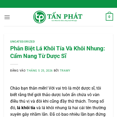
Bỏ
 Sống Xanh Mỗi Ngày
qua
nội
0
dung
UNCATEGORIZED
Phân Biệt Lá Khôi Tía Và Khôi Nhung:
Cẩm Nang Từ Dược Sĩ
ĐĂNG VÀO
THÁNG 5 25, 2026
BỞI
TRAMY
Chào bạn thân mến! Với vai trò là một dược sĩ, tôi
biết rằng thế giới thảo dược luôn ẩn chứa vô vàn
điều thú vị và đôi khi cũng đầy thử thách. Trong số
đó,
lá khôi tía
và lá khôi nhung là hai cái tên thường
xuyên gây nhầm lẫn. Đã có bao nhiêu lần bạn đứng