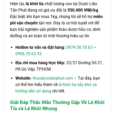
Hiện tại,
lá khôi tía
chất lượng cao tại Dược Liệu
Tấn Phát đang có giá ưu đãi là
550.000 VNĐ/kg
.
Đặc biệt, khi bạn mua 1kg, chúng tôi sẽ hỗ trợ
miễn
phí vận chuyển
tận nơi. Đây là cơ hội tuyệt vời để
bạn trải nghiệm sản phẩm thảo dược hữu cơ, dinh
dưỡng và an toàn từ một thương hiệu uy tín.
Hotline tư vấn và đặt hàng:
0979.58.78.63
–
0906.35.63.35
Địa chỉ mua hàng trực tiếp:
22/21 Đường Số 21,
P8 Gò Vấp, TP.HCM
Website:
thaoduoctanphat.com
– Tại đây, bạn
có thể tìm hiểu thêm về
lá khôi tía sấy khô và
hướng dẫn sử dụng
chi tiết.
Giải Đáp Thắc Mắc Thường Gặp Về Lá Khôi
Tía và Lá Khôi Nhung