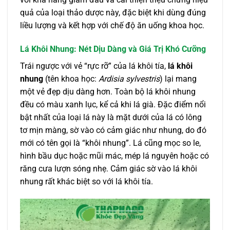
quả của loại thảo dược này, đặc biệt khi dùng đúng
liều lượng và kết hợp với chế độ ăn uống khoa học.
Lá Khôi Nhung: Nét Dịu Dàng và Giá Trị Khó Cưỡng
Trái ngược với vẻ “rực rỡ” của lá khôi tía,
lá khôi
nhung
(tên khoa học:
Ardisia sylvestris
) lại mang
một vẻ đẹp dịu dàng hơn. Toàn bộ lá khôi nhung
đều có màu xanh lục, kể cả khi lá già. Đặc điểm nổi
bật nhất của loại lá này là mặt dưới của lá có lông
tơ mịn màng, sờ vào có cảm giác như nhung, do đó
mới có tên gọi là “khôi nhung”. Lá cũng mọc so le,
hình bầu dục hoặc mũi mác, mép lá nguyên hoặc có
răng cưa lượn sóng nhẹ. Cảm giác sờ vào lá khôi
nhung rất khác biệt so với lá khôi tía.