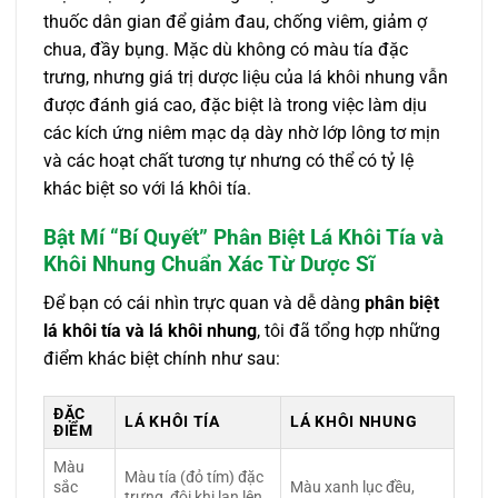
thuốc dân gian để giảm đau, chống viêm, giảm ợ
chua, đầy bụng. Mặc dù không có màu tía đặc
trưng, nhưng giá trị dược liệu của lá khôi nhung vẫn
được đánh giá cao, đặc biệt là trong việc làm dịu
các kích ứng niêm mạc dạ dày nhờ lớp lông tơ mịn
và các hoạt chất tương tự nhưng có thể có tỷ lệ
khác biệt so với lá khôi tía.
Bật Mí “Bí Quyết” Phân Biệt Lá Khôi Tía và
Khôi Nhung Chuẩn Xác Từ Dược Sĩ
Để bạn có cái nhìn trực quan và dễ dàng
phân biệt
lá khôi tía và lá khôi nhung
, tôi đã tổng hợp những
điểm khác biệt chính như sau:
ĐẶC
LÁ KHÔI TÍA
LÁ KHÔI NHUNG
ĐIỂM
Màu
Màu tía (đỏ tím) đặc
sắc
Màu xanh lục đều,
trưng, đôi khi lan lên