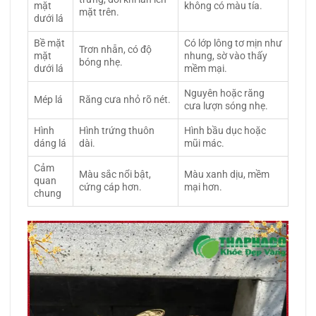
mặt
không có màu tía.
mặt trên.
dưới lá
Bề mặt
Có lớp lông tơ mịn như
Trơn nhẵn, có độ
mặt
nhung, sờ vào thấy
bóng nhẹ.
dưới lá
mềm mại.
Nguyên hoặc răng
Mép lá
Răng cưa nhỏ rõ nét.
cưa lượn sóng nhẹ.
Hình
Hình trứng thuôn
Hình bầu dục hoặc
dáng lá
dài.
mũi mác.
Cảm
Màu sắc nổi bật,
Màu xanh dịu, mềm
quan
cứng cáp hơn.
mại hơn.
chung