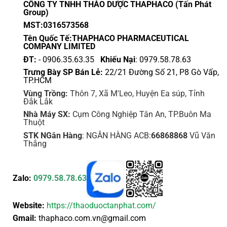
CÔNG TY TNHH THẢO DƯỢC THAPHACO (Tấn Phát
Group)
MST:0316573568
Tên Quốc Tế:THAPHACO PHARMACEUTICAL
COMPANY LIMITED
ĐT:
- 0906.35.63.35
Khiếu Nại
: 0979.58.78.63
Trưng Bày SP Bán Lẻ:
22/21 Đường Số 21, P8 Gò Vấp,
TP.HCM
Vùng Trồng:
Thôn 7, Xã M'Leo, Huyện Ea súp, Tỉnh
Đắk Lắk
Nhà Máy SX:
Cụm Công Nghiệp Tân An, TP.Buôn Ma
Thuột
STK NGân Hàng
: NGÂN HÀNG ACB:
66868868
Vũ Văn
Thắng
Zalo:
0979.58.78.63
Website:
https://thaoduoctanphat.com/
Gmail:
thaphaco.com.vn@gmail.com