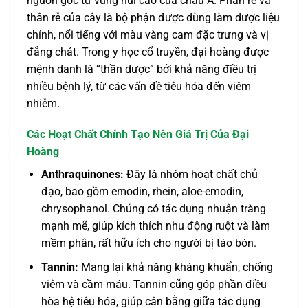
nguồn gốc từ vùng núi cao của châu Á. Phần rễ và
thân rễ của cây là bộ phận được dùng làm dược liệu
chính, nổi tiếng với màu vàng cam đặc trưng và vị
đắng chát. Trong y học cổ truyền, đại hoàng được
mệnh danh là “thần dược” bởi khả năng điều trị
nhiều bệnh lý, từ các vấn đề tiêu hóa đến viêm
nhiễm.
Các Hoạt Chất Chính Tạo Nên Giá Trị Của Đại
Hoàng
Anthraquinones:
Đây là nhóm hoạt chất chủ
đạo, bao gồm emodin, rhein, aloe-emodin,
chrysophanol. Chúng có tác dụng nhuận tràng
mạnh mẽ, giúp kích thích nhu động ruột và làm
mềm phân, rất hữu ích cho người bị táo bón.
Tannin:
Mang lại khả năng kháng khuẩn, chống
viêm và cầm máu. Tannin cũng góp phần điều
hòa hệ tiêu hóa, giúp cân bằng giữa tác dụng