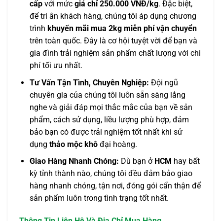
cấp
với mức
giá chỉ 250.000 VNĐ/kg
. Đặc biệt,
để tri ân khách hàng, chúng tôi áp dụng chương
trình
khuyến mãi mua 2kg miễn phí vận chuyển
trên toàn quốc. Đây là cơ hội tuyệt vời để bạn và
gia đình trải nghiệm sản phẩm chất lượng với chi
phí tối ưu nhất.
Tư Vấn Tận Tình, Chuyên Nghiệp:
Đội ngũ
chuyên gia của chúng tôi luôn sẵn sàng lắng
nghe và giải đáp mọi thắc mắc của bạn về sản
phẩm, cách sử dụng, liều lượng phù hợp, đảm
bảo bạn có được trải nghiệm tốt nhất khi sử
dụng
thảo mộc khô
đại hoàng.
Giao Hàng Nhanh Chóng:
Dù bạn ở
HCM
hay bất
kỳ tỉnh thành nào, chúng tôi đều đảm bảo giao
hàng nhanh chóng, tận nơi, đóng gói cẩn thận để
sản phẩm luôn trong tình trạng tốt nhất.
Thông Tin Liên Hệ Và Địa Chỉ Mua Hàng