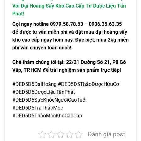
Với Đại Hoàng Sấy Khô Cao Cấp Từ Dược Liệu Tấn
Phát!
Gọi ngay hotline
0979.58.78.63 – 0906.35.63.35
để được tư vấn miễn phí và đặt mua
đại hoàng sấy
khô cao cấp
ngay hôm nay. Đặc biệt,
mua 2kg miễn
phí vận chuyển
toàn quốc!
Ghé thăm chúng tôi tại:
22/21 Đường Số 21, P8 Gò
Vấp, TP.HCM
để trải nghiệm sản phẩm trực tiếp!
#DED5D5ĐạiHoàng #DED5D5ThảoDượcHữuCơ
#DED5D5DượcLiệuTấnPhát
#DED5D5SứcKhỏeNgườiCaoTuổi
#DED5D5TràThảoMộc
#DED5D5ThảoMộcKhôCaoCấp
Đánh giá post