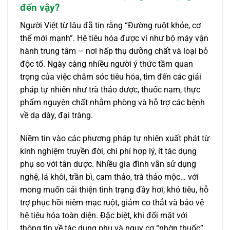
đến vậy?
Người Việt từ lâu đã tin rằng “Đường ruột khỏe, cơ
thể mới mạnh”. Hệ tiêu hóa được ví như bộ máy vận
hành trung tâm – nơi hấp thụ dưỡng chất và loại bỏ
độc tố. Ngày càng nhiều người ý thức tầm quan
trọng của việc chăm sóc tiêu hóa, tìm đến các giải
pháp tự nhiên như trà thảo dược, thuốc nam, thực
phẩm nguyên chất nhằm phòng và hỗ trợ các bệnh
về dạ dày, đại tràng.
Niềm tin vào các phương pháp tự nhiên xuất phát từ
kinh nghiệm truyền đời, chi phí hợp lý, ít tác dụng
phụ so với tân dược. Nhiều gia đình vẫn sử dụng
nghệ, lá khôi, trần bì, cam thảo, trà thảo mộc… với
mong muốn cải thiện tình trạng đầy hơi, khó tiêu, hỗ
trợ phục hồi niêm mạc ruột, giảm co thắt và bảo vệ
hệ tiêu hóa toàn diện. Đặc biệt, khi đối mặt với
thông tin về tác dụng phụ và nguy cơ “nhờn thuốc”