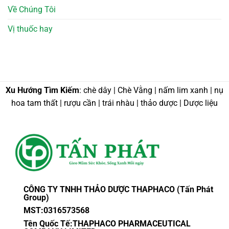
Về Chúng Tôi
Vị thuốc hay
Xu Hướng Tìm Kiếm
: chè dây | Chè Vằng | nấm lim xanh | nụ
hoa tam thất | rượu cần | trái nhàu | thảo dược | Dược liệu
CÔNG TY TNHH THẢO DƯỢC THAPHACO (Tấn Phát
Group)
MST:0316573568
Tên Quốc Tế:THAPHACO PHARMACEUTICAL