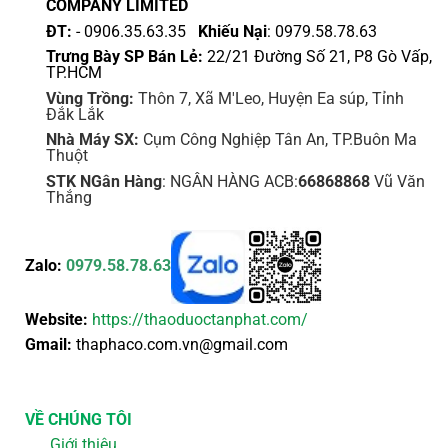
COMPANY LIMITED
ĐT:
- 0906.35.63.35
Khiếu Nại
: 0979.58.78.63
Trưng Bày SP Bán Lẻ:
22/21 Đường Số 21, P8 Gò Vấp,
TP.HCM
Vùng Trồng:
Thôn 7, Xã M'Leo, Huyện Ea súp, Tỉnh
Đắk Lắk
Nhà Máy SX:
Cụm Công Nghiệp Tân An, TP.Buôn Ma
Thuột
STK NGân Hàng
: NGÂN HÀNG ACB:
66868868
Vũ Văn
Thắng
Zalo:
0979.58.78.63
Website:
https://thaoduoctanphat.com/
Gmail:
thaphaco.com.vn@gmail.com
VỀ CHÚNG TÔI
Giới thiệu