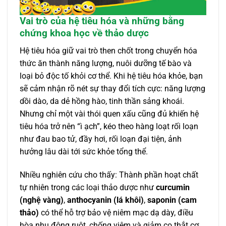
Vai trò của hệ tiêu hóa và những bằng
chứng khoa học về thảo dược
Hệ tiêu hóa giữ vai trò then chốt trong chuyển hóa
thức ăn thành năng lượng, nuôi dưỡng tế bào và
loại bỏ độc tố khỏi cơ thể. Khi hệ tiêu hóa khỏe, bạn
sẽ cảm nhận rõ nét sự thay đổi tích cực: năng lượng
dồi dào, da dẻ hồng hào, tinh thần sảng khoái.
Nhưng chỉ một vài thói quen xấu cũng đủ khiến hệ
tiêu hóa trở nên “ì ạch”, kéo theo hàng loạt rối loạn
như đau bao tử, đầy hơi, rối loạn đại tiện, ảnh
hưởng lâu dài tới sức khỏe tổng thể.
Nhiều nghiên cứu cho thấy: Thành phần hoạt chất
tự nhiên trong các loại thảo dược như
curcumin
(nghệ vàng)
,
anthocyanin (lá khôi)
,
saponin (cam
thảo)
có thể hỗ trợ bảo vệ niêm mạc dạ dày, điều
hòa nhu động ruột, chống viêm và giảm co thắt cơ