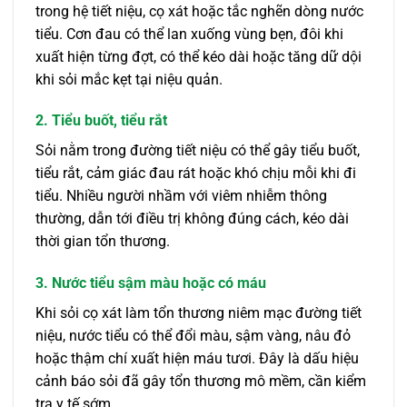
trong hệ tiết niệu, cọ xát hoặc tắc nghẽn dòng nước
tiểu. Cơn đau có thể lan xuống vùng bẹn, đôi khi
xuất hiện từng đợt, có thể kéo dài hoặc tăng dữ dội
khi sỏi mắc kẹt tại niệu quản.
2. Tiểu buốt, tiểu rắt
Sỏi nằm trong đường tiết niệu có thể gây tiểu buốt,
tiểu rắt, cảm giác đau rát hoặc khó chịu mỗi khi đi
tiểu. Nhiều người nhầm với viêm nhiễm thông
thường, dẫn tới điều trị không đúng cách, kéo dài
thời gian tổn thương.
3. Nước tiểu sậm màu hoặc có máu
Khi sỏi cọ xát làm tổn thương niêm mạc đường tiết
niệu, nước tiểu có thể đổi màu, sậm vàng, nâu đỏ
hoặc thậm chí xuất hiện máu tươi. Đây là dấu hiệu
cảnh báo sỏi đã gây tổn thương mô mềm, cần kiểm
tra y tế sớm.