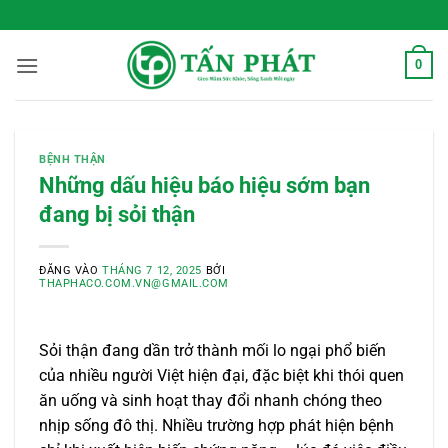
Bỏ
 Sống Xanh Mỗi Ngày
qua
nội
0
dung
BỆNH THẬN
Những dấu hiệu báo hiệu sớm bạn
đang bị sỏi thận
ĐĂNG VÀO
THÁNG 7 12, 2025
BỞI
THAPHACO.COM.VN@GMAIL.COM
Sỏi thận đang dần trở thành mối lo ngại phổ biến
của nhiều người Việt hiện đại, đặc biệt khi thói quen
ăn uống và sinh hoạt thay đổi nhanh chóng theo
nhịp sống đô thị. Nhiều trường hợp phát hiện bệnh