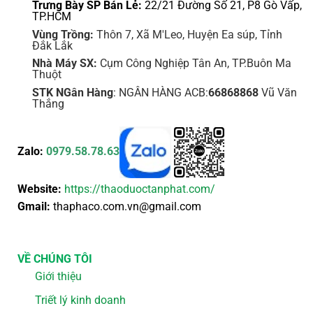
Trưng Bày SP Bán Lẻ:
22/21 Đường Số 21, P8 Gò Vấp,
TP.HCM
Vùng Trồng:
Thôn 7, Xã M'Leo, Huyện Ea súp, Tỉnh
Đắk Lắk
Nhà Máy SX:
Cụm Công Nghiệp Tân An, TP.Buôn Ma
Thuột
STK NGân Hàng
: NGÂN HÀNG ACB:
66868868
Vũ Văn
Thắng
Zalo:
0979.58.78.63
Website:
https://thaoduoctanphat.com/
Gmail:
thaphaco.com.vn@gmail.com
VỀ CHÚNG TÔI
Giới thiệu
Triết lý kinh doanh