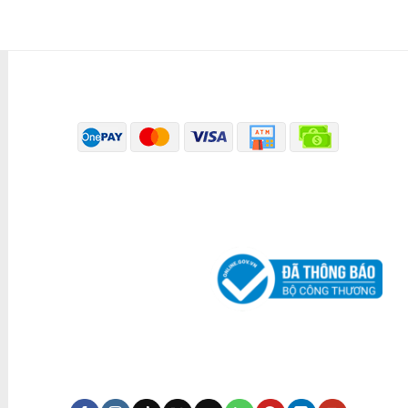
PHƯƠNG THỨC THANH TOÁN
ĐÃ THÔNG BÁO BỘ CÔNG THƯƠNG
KÊNH TRUYỀN THÔNG