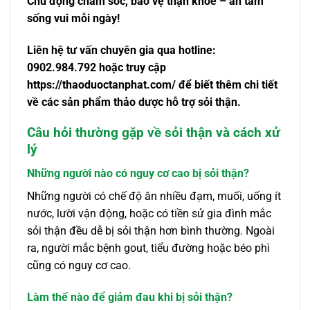
Chủ động chăm sóc, bảo vệ thận khỏe – an tâm
sống vui mỗi ngày!
Liên hệ tư vấn chuyên gia qua hotline:
0902.984.792 hoặc truy cập
https://thaoduoctanphat.com/ để biết thêm chi tiết
về các sản phẩm thảo dược hỗ trợ sỏi thận.
Câu hỏi thường gặp về sỏi thận và cách xử
lý
Những người nào có nguy cơ cao bị sỏi thận?
Những người có chế độ ăn nhiều đạm, muối, uống ít
nước, lười vận động, hoặc có tiền sử gia đình mắc
sỏi thận đều dễ bị sỏi thận hơn bình thường. Ngoài
ra, người mắc bệnh gout, tiểu đường hoặc béo phì
cũng có nguy cơ cao.
Làm thế nào để giảm đau khi bị sỏi thận?