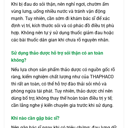
Khi bị đau do sỏi thận, nên nghỉ ngơi, chườm ấm
vùng lưng, uống nhiều nước và tránh vận động
mạnh. Tuy nhiên, cần sớm đi khám bác sĩ để xác
định vị trí, kích thước sỏi và có phác đồ điều trị phù
hợp. Không nên tự ý sử dụng thuốc giảm đau hoặc
các bài thuốc dân gian khi chưa rõ nguyên nhân.
Sử dụng thảo dược hỗ trợ sỏi thận có an toàn
không?
Nếu lựa chọn sản phẩm thảo dược có nguồn gốc rõ
ràng, kiểm nghiệm chất lượng như của THAPHACO
thì rất an toàn, có thể hỗ trợ đào thải sỏi nhỏ và
phòng ngừa tái phát. Tuy nhiên, thảo dược chỉ nên
dùng bổ trợ, không thay thế hoàn toàn điều trị y tế;
cần lắng nghe ý kiến chuyên gia trước khi sử dụng.
Khi nào cần gặp bác sĩ?
Nên gặp bác sĩ ngay khi có triệu chứng: đau lưng dữ