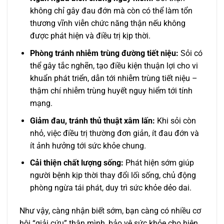
không chỉ gây đau đớn mà còn có thể làm tổn
thương vĩnh viễn chức năng thận nếu không
được phát hiện và điều trị kịp thời.
Phòng tránh nhiễm trùng đường tiết niệu:
Sỏi có
thể gây tắc nghẽn, tạo điều kiện thuận lợi cho vi
khuẩn phát triển, dẫn tới nhiễm trùng tiết niệu –
thậm chí nhiễm trùng huyết nguy hiểm tới tính
mạng.
Giảm đau, tránh thủ thuật xâm lấn:
Khi sỏi còn
nhỏ, việc điều trị thường đơn giản, ít đau đớn và
ít ảnh hưởng tới sức khỏe chung.
Cải thiện chất lượng sống:
Phát hiện sớm giúp
người bệnh kịp thời thay đổi lối sống, chủ động
phòng ngừa tái phát, duy trì sức khỏe dẻo dai.
Như vậy, càng nhận biết sớm, bạn càng có nhiều cơ
hội “giải cứu” thận mình, bảo vệ sức khỏe cho hiện