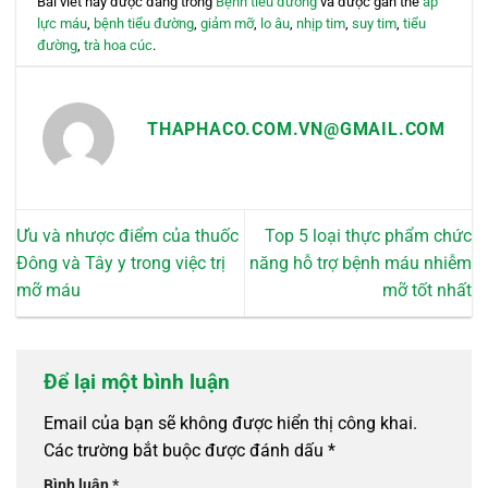
Bài viết này được đăng trong
Bệnh tiểu đường
và được gắn thẻ
áp
lực máu
,
bệnh tiểu đường
,
giảm mỡ
,
lo âu
,
nhịp tim
,
suy tim
,
tiểu
đường
,
trà hoa cúc
.
THAPHACO.COM.VN@GMAIL.COM
Ưu và nhược điểm của thuốc
Top 5 loại thực phẩm chức
Đông và Tây y trong việc trị
năng hỗ trợ bệnh máu nhiễm
mỡ máu
mỡ tốt nhất
Để lại một bình luận
Email của bạn sẽ không được hiển thị công khai.
Các trường bắt buộc được đánh dấu
*
Bình luận
*