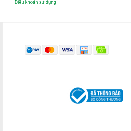
Điều khoản sử dụng
PHƯƠNG THỨC THANH TOÁN
ĐÃ THÔNG BÁO BỘ CÔNG THƯƠNG
KÊNH TRUYỀN THÔNG