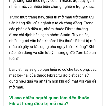
một tăng, kéo theo nguy cơ tim mạch, đột quỵ, gan
nhiễm mỡ, và nhiều biến chứng nghiêm trọng khác.
Trước thực trạng này, điều trị mỡ máu trở thành ưu
tiên hàng đầu của ngành y tế và cộng đồng. Trong
các phác đồ điều trị, nhóm thuốc Fibrat thường
được chỉ định bên cạnh nhóm Statin. Tuy nhiên,
nhiều người vẫn băn khoăn: Liệu thuốc Fibrat trị mỡ
máu có gây ra tác dụng phụ nguy hiểm không? Khi
nào nên dùng và cần lưu ý những gì để đảm bảo an
toàn?
Bài viết này sẽ giúp bạn hiểu rõ cơ chế tác động, các
mặt lợi–hại của thuốc Fibrat, từ đó biết cách sử
dụng hiệu quả và an tâm hơn khi đối mặt với vấn đề
mỡ máu.
Vì sao nhiều người quan tâm đến thuốc
Fibrat trong điều trị mỡ máu?