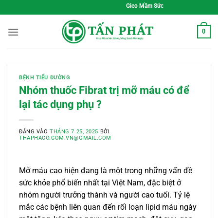
Bỏ
Gieo Mầm Sức Khỏe, Sống Xanh Mỗi Ngày
qua
nội
0
dung
BỆNH TIỂU ĐƯỜNG
Nhóm thuốc Fibrat trị mỡ máu có để
lại tác dụng phụ ?
ĐĂNG VÀO
THÁNG 7 25, 2025
BỞI
THAPHACO.COM.VN@GMAIL.COM
Mỡ máu cao hiện đang là một trong những vấn đề
sức khỏe phổ biến nhất tại Việt Nam, đặc biệt ở
nhóm người trưởng thành và người cao tuổi. Tỷ lệ
mắc các bệnh liên quan đến rối loạn lipid máu ngày