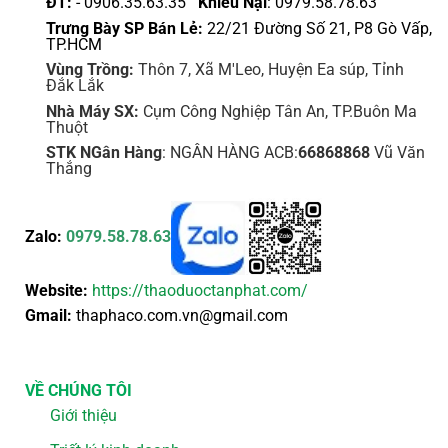
ĐT:
- 0906.35.63.35
Khiếu Nại
: 0979.58.78.63
Trưng Bày SP Bán Lẻ:
22/21 Đường Số 21, P8 Gò Vấp,
TP.HCM
Vùng Trồng:
Thôn 7, Xã M'Leo, Huyện Ea súp, Tỉnh
Đắk Lắk
Nhà Máy SX:
Cụm Công Nghiệp Tân An, TP.Buôn Ma
Thuột
STK NGân Hàng
: NGÂN HÀNG ACB:
66868868
Vũ Văn
Thắng
Zalo:
0979.58.78.63
Website:
https://thaoduoctanphat.com/
Gmail:
thaphaco.com.vn@gmail.com
VỀ CHÚNG TÔI
Giới thiệu