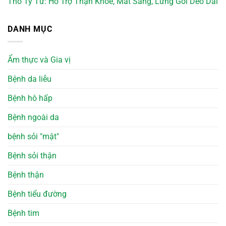
Thỏ Ty Tử: Hỗ Trợ Thận Khỏe, Mắt Sáng, Lưng Gối Dẻo Dai
DANH MỤC
Ẩm thực và Gia vị
Bệnh da liễu
Bệnh hô hấp
Bệnh ngoài da
bệnh sỏi "mật"
Bệnh sỏi thận
Bệnh thận
Bệnh tiểu đường
Bệnh tim