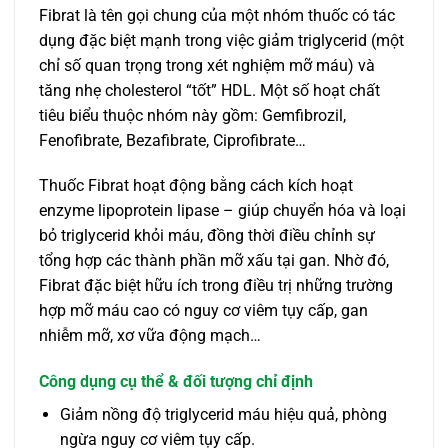
Fibrat là tên gọi chung của một nhóm thuốc có tác
dụng đặc biệt mạnh trong việc giảm triglycerid (một
chỉ số quan trọng trong xét nghiệm mỡ máu) và
tăng nhẹ cholesterol “tốt” HDL. Một số hoạt chất
tiêu biểu thuộc nhóm này gồm: Gemfibrozil,
Fenofibrate, Bezafibrate, Ciprofibrate…
Thuốc Fibrat hoạt động bằng cách kích hoạt
enzyme lipoprotein lipase – giúp chuyển hóa và loại
bỏ triglycerid khỏi máu, đồng thời điều chỉnh sự
tổng hợp các thành phần mỡ xấu tại gan. Nhờ đó,
Fibrat đặc biệt hữu ích trong điều trị những trường
hợp mỡ máu cao có nguy cơ viêm tụy cấp, gan
nhiễm mỡ, xơ vữa động mạch…
Công dụng cụ thể & đối tượng chỉ định
Giảm nồng độ triglycerid máu hiệu quả, phòng
ngừa nguy cơ viêm tụy cấp.