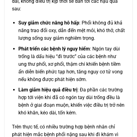
dài, không điều trị kịp thời sẽ dẫn tới các hậu quả
sau:
Suy giảm chức năng hô hấp
: Phổi không đủ khả
năng trao đổi oxy, dẫn đến mệt mỏi, khó thở, chất
lượng sống suy giảm nghiêm trọng.
Phát triển các bệnh lý nguy hiểm
: Ngón tay dùi
trống là dấu hiệu “đi trước” của các bệnh như
ung thư phổi, xơ phổi, thậm chí khiến bệnh tiềm
ẩn diễn biến phức tạp hơn, tăng nguy cơ tử vong
nếu không được phát hiện sớm.
Làm giảm hiệu quả điều trị
: Đa phần các trường
hợp tới viện khi đã có ngón tay dùi trống đều là
bệnh ở giai đoạn muộn, khiến việc điều trị trở nên
khó khăn, kéo dài, tốn kém.
Trên thực tế, có nhiều trường hợp bệnh nhân chỉ
phát hiện mắc bệnh phổi nặng sau khi đi khám vì