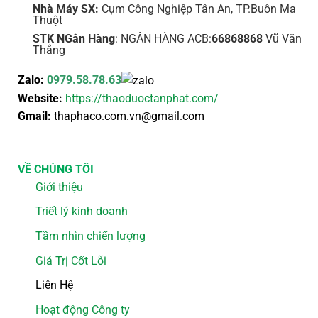
Nhà Máy SX:
Cụm Công Nghiệp Tân An, TP.Buôn Ma
Thuột
STK NGân Hàng
: NGÂN HÀNG ACB:
66868868
Vũ Văn
Thắng
Zalo:
0979.58.78.63
Website:
https://thaoduoctanphat.com/
Gmail:
thaphaco.com.vn@gmail.com
VỀ CHÚNG TÔI
Giới thiệu
Triết lý kinh doanh
Tầm nhìn chiến lượng
Giá Trị Cốt Lõi
Liên Hệ
Hoạt động Công ty