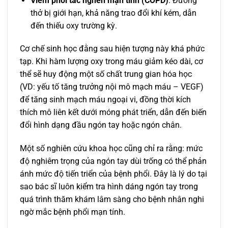
Viêm phổi tắc nghẽn mạn tính (COPD)
: Đường
thở bị giới hạn, khả năng trao đổi khí kém, dẫn
đến thiếu oxy trường kỳ.
Cơ chế sinh học đằng sau hiện tượng này khá phức
tạp. Khi hàm lượng oxy trong máu giảm kéo dài, cơ
thể sẽ huy động một số chất trung gian hóa học
(VD: yếu tố tăng trưởng nội mô mạch máu – VEGF)
để tăng sinh mạch máu ngoại vi, đồng thời kích
thích mô liên kết dưới móng phát triển, dẫn đến biến
đổi hình dạng đầu ngón tay hoặc ngón chân.
Một số nghiên cứu khoa học cũng chỉ ra rằng: mức
độ nghiêm trọng của ngón tay dùi trống có thể phản
ánh mức độ tiến triển của bệnh phổi. Đây là lý do tại
sao bác sĩ luôn kiểm tra hình dáng ngón tay trong
quá trình thăm khám lâm sàng cho bệnh nhân nghi
ngờ mắc bệnh phổi mạn tính.