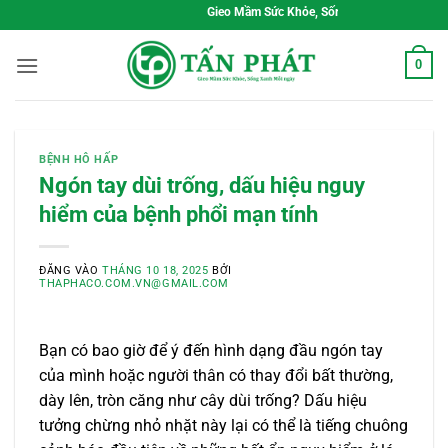
Bỏ
Gieo Mầm Sức Khỏe, Sống Xanh Mỗi Ngày
qua
nội
0
dung
BỆNH HÔ HẤP
Ngón tay dùi trống, dấu hiệu nguy
hiểm của bệnh phổi mạn tính
ĐĂNG VÀO
THÁNG 10 18, 2025
BỞI
THAPHACO.COM.VN@GMAIL.COM
Bạn có bao giờ để ý đến hình dạng đầu ngón tay
của mình hoặc người thân có thay đổi bất thường,
dày lên, tròn căng như cây dùi trống? Dấu hiệu
tưởng chừng nhỏ nhặt này lại có thể là tiếng chuông