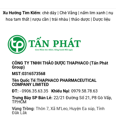
Xu Hướng Tìm Kiếm
: chè dây | Chè Vằng | nấm lim xanh | nụ
hoa tam thất | rượu cần | trái nhàu | thảo dược | Dược liệu
CÔNG TY TNHH THẢO DƯỢC THAPHACO (Tấn Phát
Group)
MST:0316573568
Tên Quốc Tế:THAPHACO PHARMACEUTICAL
COMPANY LIMITED
ĐT:
- 0906.35.63.35
Khiếu Nại
: 0979.58.78.63
Trưng Bày SP Bán Lẻ:
22/21 Đường Số 21, P8 Gò Vấp,
TP.HCM
Vùng Trồng:
Thôn 7, Xã M'Leo, Huyện Ea súp, Tỉnh
Đắk Lắk