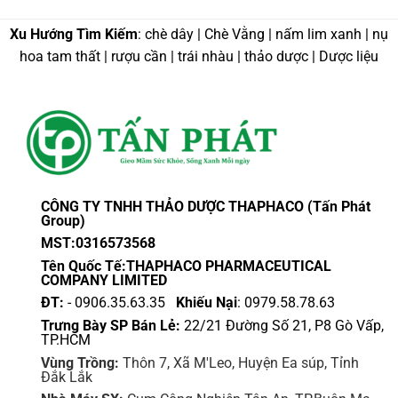
Xu Hướng Tìm Kiếm
: chè dây | Chè Vằng | nấm lim xanh | nụ
hoa tam thất | rượu cần | trái nhàu | thảo dược | Dược liệu
CÔNG TY TNHH THẢO DƯỢC THAPHACO (Tấn Phát
Group)
MST:0316573568
Tên Quốc Tế:THAPHACO PHARMACEUTICAL
COMPANY LIMITED
ĐT:
- 0906.35.63.35
Khiếu Nại
: 0979.58.78.63
Trưng Bày SP Bán Lẻ:
22/21 Đường Số 21, P8 Gò Vấp,
TP.HCM
Vùng Trồng:
Thôn 7, Xã M'Leo, Huyện Ea súp, Tỉnh
Đắk Lắk