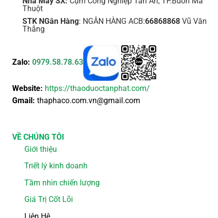
Nhà Máy SX:
Cụm Công Nghiệp Tân An, TP.Buôn Ma
Thuột
STK NGân Hàng
: NGÂN HÀNG ACB:
66868868
Vũ Văn
Thắng
Zalo:
0979.58.78.63
Website:
https://thaoduoctanphat.com/
Gmail:
thaphaco.com.vn@gmail.com
VỀ CHÚNG TÔI
Giới thiệu
Triết lý kinh doanh
Tầm nhìn chiến lượng
Giá Trị Cốt Lõi
Liên Hệ