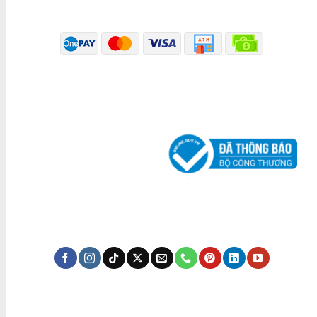
PHƯƠNG THỨC THANH TOÁN
ĐÃ THÔNG BÁO BỘ CÔNG THƯƠNG
KÊNH TRUYỀN THÔNG