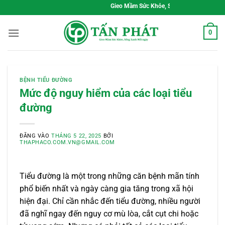
Bỏ
Gieo Mầm Sức Khỏe, Sống Xanh Mỗi Ngày
qua
nội
0
dung
BỆNH TIỂU ĐƯỜNG
Mức độ nguy hiểm của các loại tiểu
đường
ĐĂNG VÀO
THÁNG 5 22, 2025
BỞI
THAPHACO.COM.VN@GMAIL.COM
Tiểu đường là một trong những căn bệnh mãn tính
phổ biến nhất và ngày càng gia tăng trong xã hội
hiện đại. Chỉ cần nhắc đến tiểu đường, nhiều người
đã nghĩ ngay đến nguy cơ mù lòa, cắt cụt chi hoặc