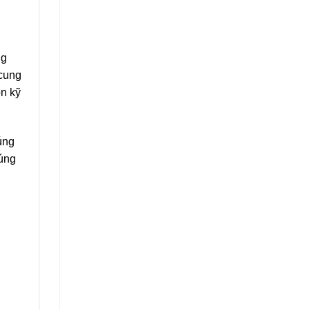
ng
 cung
n kỹ
úng
húng