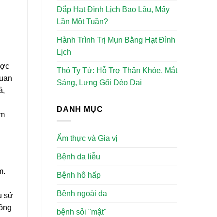
Đắp Hạt Đình Lịch Bao Lâu, Mấy
Lần Một Tuần?
Hành Trình Trị Mụn Bằng Hạt Đình
Lịch
ược
Thỏ Ty Tử: Hỗ Trợ Thận Khỏe, Mắt
quan
Sáng, Lưng Gối Dẻo Dai
ả,
DANH MỤC
ảm
Ẩm thực và Gia vị
Bệnh da liễu
m.
Bệnh hô hấp
Bệnh ngoài da
u sử
động
bệnh sỏi "mật"