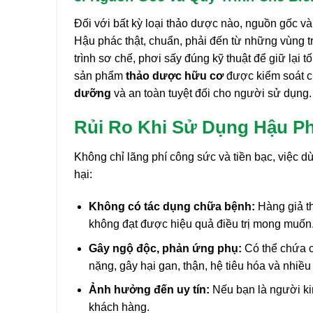
Đối với bất kỳ loại thảo dược nào, nguồn gốc và 
Hậu phác thật, chuẩn, phải đến từ những vùng t
trình sơ chế, phơi sấy đúng kỹ thuật để giữ lại
sản phẩm
thảo dược hữu cơ
được kiểm soát ch
dưỡng
và an toàn tuyệt đối cho người sử dụng.
Rủi Ro Khi Sử Dụng Hậu P
Không chỉ lãng phí công sức và tiền bạc, việc
hại:
Không có tác dụng chữa bệnh:
Hàng giả th
không đạt được hiệu quả điều trị mong muốn
Gây ngộ độc, phản ứng phụ:
Có thể chứa c
nặng, gây hại gan, thận, hệ tiêu hóa và nhiề
Ảnh hưởng đến uy tín:
Nếu bạn là người kin
khách hàng.