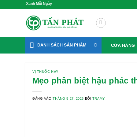
Bỏ
ống Xanh Mỗi Ngày
qua
nội
dung
DANH SÁCH SẢN PHẨM
CỬA HÀNG
VỊ THUỐC HAY
Mẹo phân biệt hậu phác th
ĐĂNG VÀO
THÁNG 5 27, 2026
BỞI
TRAMY