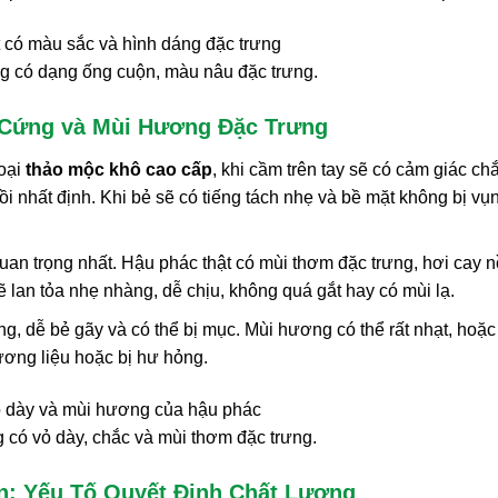
g có dạng ống cuộn, màu nâu đặc trưng.
 Cứng và Mùi Hương Đặc Trưng
loại
thảo mộc khô cao cấp
, khi cầm trên tay sẽ có cảm giác ch
 nhất định. Khi bẻ sẽ có tiếng tách nhẹ và bề mặt không bị vụn
uan trọng nhất. Hậu phác thật có mùi thơm đặc trưng, hơi cay n
 lan tỏa nhẹ nhàng, dễ chịu, không quá gắt hay có mùi lạ.
 dễ bẻ gãy và có thể bị mục. Mùi hương có thể rất nhạt, hoặc
ơng liệu hoặc bị hư hỏng.
 có vỏ dày, chắc và mùi thơm đặc trưng.
n: Yếu Tố Quyết Định Chất Lượng