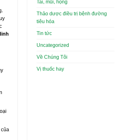
Tai, mũi, họng
g.
Thảo dược điều trị bệnh đường
quy
tiêu hóa
c
Tin tức
dinh
Uncategorized
Về Chúng Tôi
Vị thuốc hay
uy
n
oại
 của