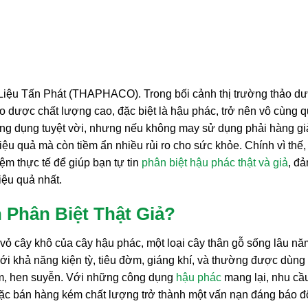
c Liệu Tấn Phát (THAPHACO). Trong bối cảnh thị trường thảo d
ảo dược chất lượng cao, đặc biệt là hậu phác, trở nên vô cùng 
công dụng tuyệt vời, nhưng nếu không may sử dụng phải hàng gi
u quả mà còn tiềm ẩn nhiều rủi ro cho sức khỏe. Chính vì thế,
iệm thực tế để giúp bạn tự tin
phân biệt hậu phác thật và giả
, đ
ệu quả nhất.
 Phân Biệt Thật Giả?
à vỏ cây khô của cây hậu phác, một loại cây thân gỗ sống lâu nă
với khả năng kiện tỳ, tiêu đờm, giáng khí, và thường được dùng
 đờm, hen suyễn. Với những công dụng
hậu phác
mang lại, nhu cầ
 hoặc bán hàng kém chất lượng trở thành một vấn nạn đáng báo 