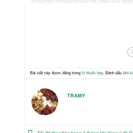
#HauPhac #PhanBietHauPhacThatGia #ThaoD
Bài viết này được đăng trong
Vị thuốc hay
. Đánh dấu
liên 
TRAMY