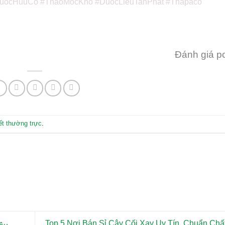
uocHuuCo #ThaoMocKho #DuocLieuTanPhat #Thapaco
Đánh giá p
kết thường trực
.
Top 5 Nơi Bán Sỉ Cây Cối Xay Uy Tín, Chuẩn Ch