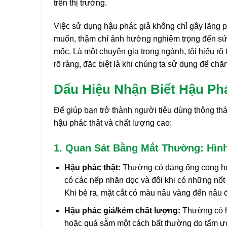
trên thị trường.
Việc sử dụng hậu phác giả không chỉ gây lãng 
muốn, thậm chí ảnh hưởng nghiêm trọng đến sức
mốc. Là một chuyên gia trong ngành, tôi hiểu r
rõ ràng, đặc biệt là khi chúng ta sử dụng để chă
Dấu Hiệu Nhận Biết Hậu Ph
Để giúp bạn trở thành người tiêu dùng thông th
hậu phác thật và chất lượng cao:
1. Quan Sát Bằng Mắt Thường: Hìn
Hậu phác thật:
Thường có dạng ống cong hoặ
có các nếp nhăn dọc và đôi khi có những nốt
Khi bẻ ra, mặt cắt có màu nâu vàng đến nâu đỏ,
Hậu phác giả/kém chất lượng:
Thường có hì
hoặc quá sẫm một cách bất thường do tẩm ướ