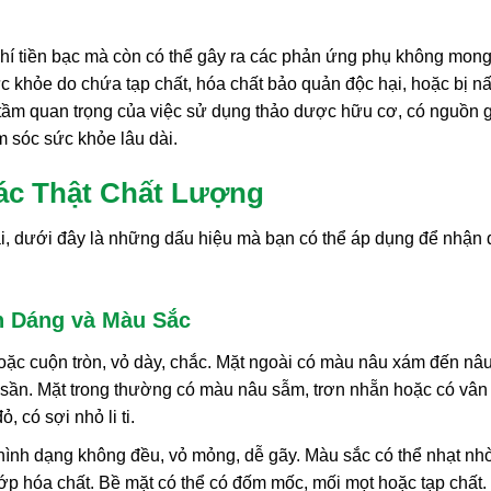
phí tiền bạc mà còn có thể gây ra các phản ứng phụ không mon
 khỏe do chứa tạp chất, hóa chất bảo quản độc hại, hoặc bị n
õ tầm quan trọng của việc sử dụng thảo dược hữu cơ, có nguồn 
m sóc sức khỏe lâu dài.
ác Thật Chất Lượng
ái, dưới đây là những dấu hiệu mà bạn có thể áp dụng để nhận 
h Dáng và Màu Sắc
c cuộn tròn, vỏ dày, chắc. Mặt ngoài có màu nâu xám đến nâu
 sần. Mặt trong thường có màu nâu sẫm, trơn nhẵn hoặc có vân
 có sợi nhỏ li ti.
nh dạng không đều, vỏ mỏng, dễ gãy. Màu sắc có thể nhạt nh
p hóa chất. Bề mặt có thể có đốm mốc, mối mọt hoặc tạp chất.