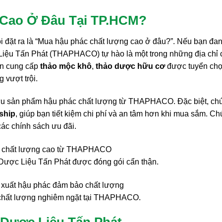
Cao Ở Đâu Tại TP.HCM?
i đặt ra là “Mua hậu phác chất lượng cao ở đâu?”. Nếu bạn đa
Liệu Tấn Phát (THAPHACO) tự hào là một trong những địa chỉ
ên cung cấp
thảo mộc khô
,
thảo dược hữu cơ
được tuyển chọ
 vượt trội.
hữu sản phẩm hậu phác chất lượng từ THAPHACO. Đặc biệt, ch
ship
, giúp bạn tiết kiệm chi phí và an tâm hơn khi mua sắm. C
 các chính sách ưu đãi.
ược Liệu Tấn Phát được đóng gói cẩn thận.
 chất lượng nghiêm ngặt tại THAPHACO.
Dược Liệu Tấn Phát