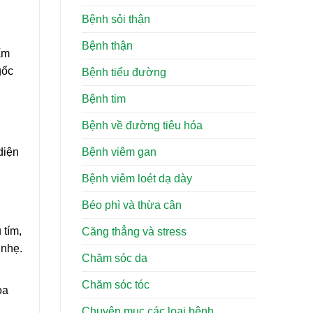
Bệnh sỏi thận
g
Bệnh thận
ấm
gốc
Bệnh tiểu đường
Bệnh tim
Bệnh về đường tiêu hóa
Bệnh viêm gan
diện
Bệnh viêm loét dạ dày
Béo phì và thừa cân
 tím,
Căng thẳng và stress
 nhẹ.
Chăm sóc da
Chăm sóc tóc
òa
Chuyên mục các loại bệnh