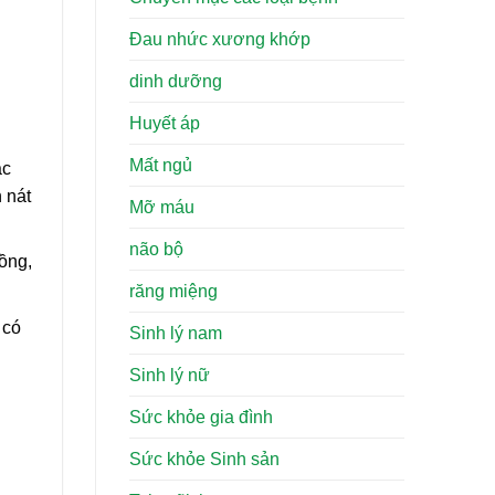
Đau nhức xương khớp
dinh dưỡng
Huyết áp
Mất ngủ
ắc
 nát
Mỡ máu
não bộ
ồng,
răng miệng
 có
Sinh lý nam
Sinh lý nữ
Sức khỏe gia đình
Sức khỏe Sinh sản