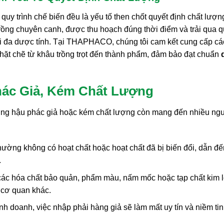
quy trình chế biến đều là yếu tố then chốt quyết định chất lượn
rồng chuyên canh, được thu hoạch đúng thời điểm và trải qua 
 tối đa dược tính. Tại THAPHACO, chúng tôi cam kết cung cấp cá
ặt chẽ từ khâu trồng trọt đến thành phẩm, đảm bảo đạt chuẩn
hác Giả, Kém Chất Lượng
 dùng hậu phác giả hoặc kém chất lượng còn mang đến nhiều ng
ường không có hoạt chất hoặc hoạt chất đã bị biến đổi, dẫn đế
.
ác hóa chất bảo quản, phẩm màu, nấm mốc hoặc tạp chất kim l
u cơ quan khác.
h doanh, việc nhập phải hàng giả sẽ làm mất uy tín và niềm tin