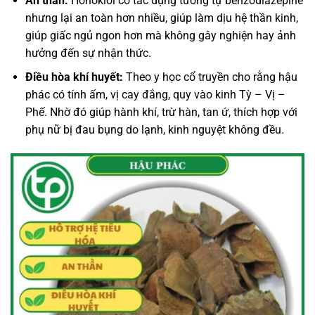
An thần:
Honokiol có tác dụng tương tự benzodiazepine
nhưng lại an toàn hơn nhiều, giúp làm dịu hệ thần kinh,
giúp giấc ngủ ngon hơn mà không gây nghiện hay ảnh
hưởng đến sự nhận thức.
Điều hòa khí huyết:
Theo y học cổ truyền cho rằng hậu
phác có tính ấm, vị cay đắng, quy vào kinh Tỳ – Vị –
Phế. Nhờ đó giúp hành khí, trừ hàn, tan ứ, thích hợp với
phụ nữ bị đau bụng do lạnh, kinh nguyệt không đều.