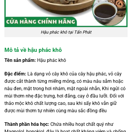
Hậu phác khô tại Tấn Phát
Mô tả về hậu phác khô
Tên sản phẩm:
Hậu phác khô
Đặc điểm:
Là dạng vỏ cây khô của cây hậu phác, vỏ cây
được cắt thành từng miếng mỏng, có màu nâu sẫm hoặc
nâu đen, mặt trong hơi nhám, mặt ngoài nhẵn, Khi ngửi có
mùi thơm nhẹ đặc trưng, hơi đắng, cay ở đầu lưỡi. Đối với
thảo mộc khô chất lượng cao, sau khi sấy khô vẫn giữ
được mùi thơm tự nhiên cùng màu sắc đồng đều
Thành phần hóa học:
Chứa nhiều hoạt chất quý như
Magnolol, honokiol, đây là hoạt chất kháng viêm và chống