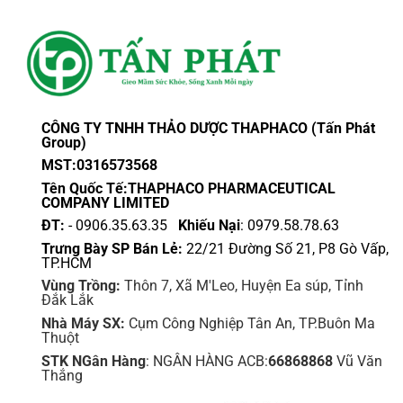
chọn
biến
trên
thể.
trang
Các
sản
tùy
phẩm
chọn
có
thể
CÔNG TY TNHH THẢO DƯỢC THAPHACO (Tấn Phát
được
Group)
chọn
MST:0316573568
trên
Tên Quốc Tế:THAPHACO PHARMACEUTICAL
trang
COMPANY LIMITED
sản
ĐT:
- 0906.35.63.35
Khiếu Nại
: 0979.58.78.63
phẩm
Trưng Bày SP Bán Lẻ:
22/21 Đường Số 21, P8 Gò Vấp,
TP.HCM
Vùng Trồng:
Thôn 7, Xã M'Leo, Huyện Ea súp, Tỉnh
Đắk Lắk
Nhà Máy SX:
Cụm Công Nghiệp Tân An, TP.Buôn Ma
Thuột
STK NGân Hàng
: NGÂN HÀNG ACB:
66868868
Vũ Văn
Thắng