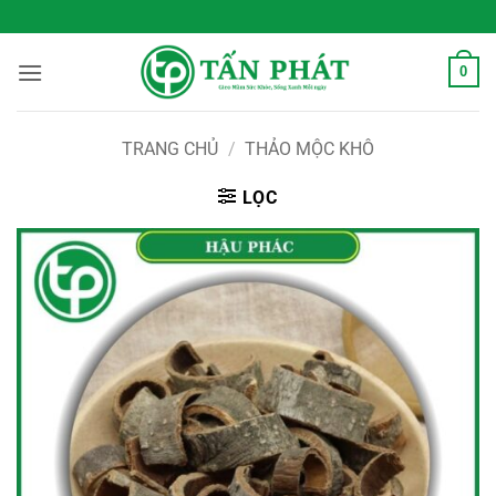
Bỏ
 Sống Xanh Mỗi Ngày
qua
nội
0
dung
TRANG CHỦ
/
THẢO MỘC KHÔ
LỌC