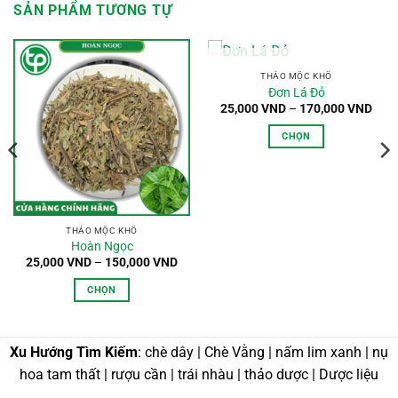
SẢN PHẨM TƯƠNG TỰ
HẾT HÀNG
THẢO MỘC KHÔ
Đơn Lá Đỏ
oảng
Kho
25,000
VND
–
170,000
VND
:
giá:
từ
CHỌN
,000 VND
25,0
n
đến
Sản
0,000 VND
170,
phẩm
này
có
nhiều
THẢO MỘC KHÔ
Hoàn Ngọc
biến
Khoảng
25,000
VND
–
150,000
VND
thể.
giá:
từ
Các
CHỌN
25,000 VND
tùy
đến
Sản
150,000 VND
chọn
phẩm
có
này
Xu Hướng Tìm Kiếm
: chè dây | Chè Vằng | nấm lim xanh | nụ
thể
có
hoa tam thất | rượu cần | trái nhàu | thảo dược | Dược liệu
được
nhiều