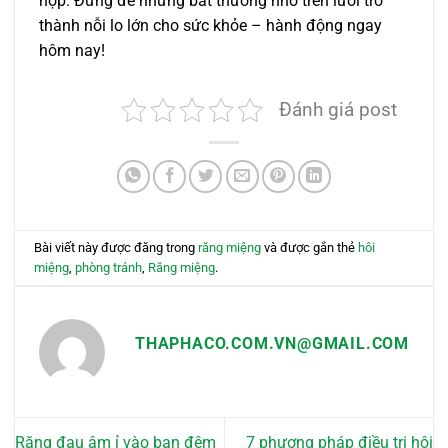
hợp. Đừng để những bất thường nhỏ trên lưỡi trở
thành nỗi lo lớn cho sức khỏe – hành động ngay
hôm nay!
Đánh giá post
Bài viết này được đăng trong
răng miệng
và được gắn thẻ
hôi
miệng
,
phòng tránh
,
Răng miệng
.
THAPHACO.COM.VN@GMAIL.COM
Răng đau âm ỉ vào ban đêm
7 phương pháp điều trị hôi