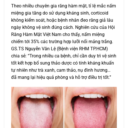
Theo nhiều chuyên gia răng hàm mặt, tỉ lệ mắc nấm
miệng gia tăng do sử dụng kháng sinh, corticoid
không kiểm soát, hoặc bệnh nhân đeo răng giả lâu
ngày không vệ sinh đúng cách. Nghiên cứu của Hội
Răng Hàm Mặt Việt Nam cho thấy, nấm miệng
chiếm tới 35% các trường hợp lưỡi nổi mảng trắng.
GS.TS Nguyễn Văn Lệ (Bệnh viện RHM TP.HCM)
chia sẻ: “Trong nhiều ca bệnh, chỉ cần duy trì vệ sinh
tốt kết hợp bổ sung thảo dược có tính kháng khuẩn
tự nhiên như trà xanh, cam thảo, nụ đinh hương…
đã mang lại hiệu quả phòng và hỗ trợ điều trị tốt.”