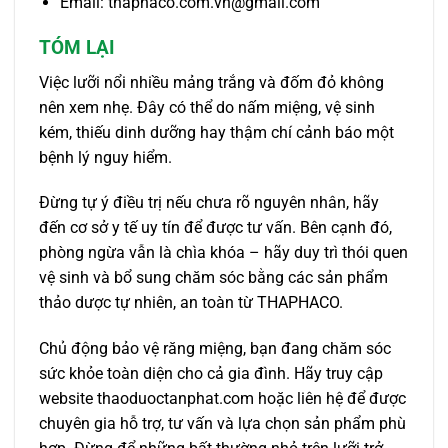
Email: thaphaco.com.vn@gmail.com
TÓM LẠI
Việc lưỡi nổi nhiều mảng trắng và đốm đỏ không
nên xem nhẹ. Đây có thể do nấm miệng, vệ sinh
kém, thiếu dinh dưỡng hay thậm chí cảnh báo một
bệnh lý nguy hiểm.
Đừng tự ý điều trị nếu chưa rõ nguyên nhân, hãy
đến cơ sở y tế uy tín để được tư vấn. Bên cạnh đó,
phòng ngừa vẫn là chìa khóa – hãy duy trì thói quen
vệ sinh và bổ sung chăm sóc bằng các sản phẩm
thảo dược tự nhiên, an toàn từ THAPHACO.
Chủ động bảo vệ răng miệng, bạn đang chăm sóc
sức khỏe toàn diện cho cả gia đình. Hãy truy cập
website thaoduoctanphat.com hoặc liên hệ để được
chuyên gia hỗ trợ, tư vấn và lựa chọn sản phẩm phù