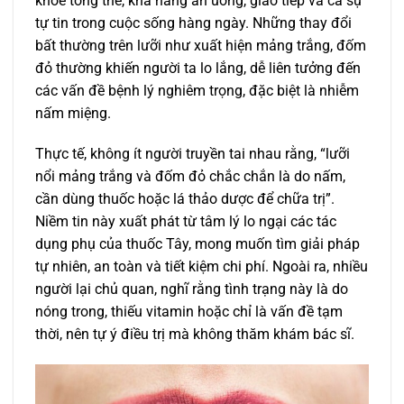
khỏe tổng thể, khả năng ăn uống, giao tiếp và cả sự
tự tin trong cuộc sống hàng ngày. Những thay đổi
bất thường trên lưỡi như xuất hiện mảng trắng, đốm
đỏ thường khiến người ta lo lắng, dễ liên tưởng đến
các vấn đề bệnh lý nghiêm trọng, đặc biệt là nhiễm
nấm miệng.
Thực tế, không ít người truyền tai nhau rằng, “lưỡi
nổi mảng trắng và đốm đỏ chắc chắn là do nấm,
cần dùng thuốc hoặc lá thảo dược để chữa trị”.
Niềm tin này xuất phát từ tâm lý lo ngại các tác
dụng phụ của thuốc Tây, mong muốn tìm giải pháp
tự nhiên, an toàn và tiết kiệm chi phí. Ngoài ra, nhiều
người lại chủ quan, nghĩ rằng tình trạng này là do
nóng trong, thiếu vitamin hoặc chỉ là vấn đề tạm
thời, nên tự ý điều trị mà không thăm khám bác sĩ.