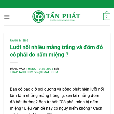
Bỏ
 Sống Xanh Mỗi Ngày
qua
nội
0
dung
RĂNG MIỆNG
Lưỡi nổi nhiều mảng trắng và đốm đỏ
có phải do nấm miệng ?
ĐĂNG VÀO
THÁNG 10 25, 2025
BỞI
THAPHACO.COM.VN@GMAIL.COM
Bạn có bao giờ soi gương và bỗng phát hiện lưỡi nổi
lấm tấm những mảng trắng lạ, xen kẽ những đốm
đỏ bất thường? Bạn tự hỏi: “Có phải mình bị nấm
miệng? Liệu vấn đề này có nguy hiểm không? Cách