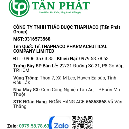
CÔNG TY TNHH THẢO DƯỢC THAPHACO (Tấn Phát
Group)
MST:0316573568
Tên Quốc Tế:THAPHACO PHARMACEUTICAL
COMPANY LIMITED
ĐT:
- 0906.35.63.35
Khiếu Nại
: 0979.58.78.63
Trưng Bày SP Bán Lẻ:
22/21 Đường Số 21, P8 Gò Vấp,
TP.HCM
Vùng Trồng:
Thôn 7, Xã M'Leo, Huyện Ea súp, Tỉnh
Đắk Lắk
Nhà Máy SX:
Cụm Công Nghiệp Tân An, TP.Buôn Ma
Thuột
STK NGân Hàng
: NGÂN HÀNG ACB:
66868868
Vũ Văn
Thắng
Zalo:
0979.58.78.63