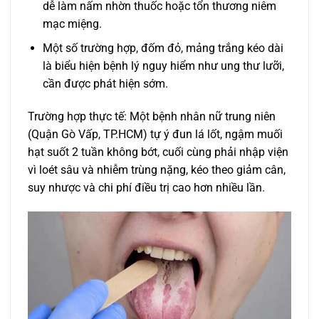
dễ làm nấm nhờn thuốc hoặc tổn thương niêm
mạc miệng.
Một số trường hợp, đốm đỏ, mảng trắng kéo dài
là biểu hiện bệnh lý nguy hiểm như ung thư lưỡi,
cần được phát hiện sớm.
Trường hợp thực tế: Một bệnh nhân nữ trung niên
(Quận Gò Vấp, TP.HCM) tự ý đun lá lốt, ngậm muối
hạt suốt 2 tuần không bớt, cuối cùng phải nhập viện
vì loét sâu và nhiễm trùng nặng, kéo theo giảm cân,
suy nhược và chi phí điều trị cao hơn nhiều lần.