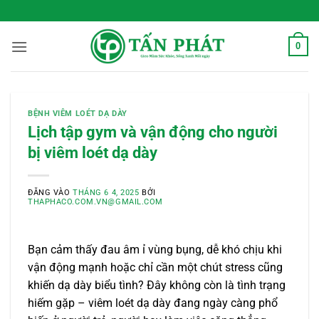
Bỏ
 Sống Xanh Mỗi Ngày
qua
nội
0
dung
BỆNH VIÊM LOÉT DẠ DÀY
Lịch tập gym và vận động cho người
bị viêm loét dạ dày
ĐĂNG VÀO
THÁNG 6 4, 2025
BỞI
THAPHACO.COM.VN@GMAIL.COM
Bạn cảm thấy đau âm ỉ vùng bụng, dễ khó chịu khi
vận động mạnh hoặc chỉ cần một chút stress cũng
khiến dạ dày biểu tình? Đây không còn là tình trạng
hiếm gặp – viêm loét dạ dày đang ngày càng phổ