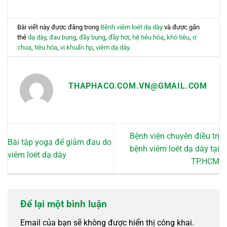
Bài viết này được đăng trong
Bệnh viêm loét dạ dày
và được gắn
thẻ
dạ dày
,
đau bụng
,
đầy bụng
,
đầy hơi
,
hệ tiêu hóa
,
khó tiêu
,
ợ
chua
,
tiêu hóa
,
vi khuẩn hp
,
viêm dạ dày
.
THAPHACO.COM.VN@GMAIL.COM
Bệnh viện chuyên điều trị
Bài tập yoga để giảm đau do
bệnh viêm loét dạ dày tại
viêm loét dạ dày
TP.HCM
Để lại một bình luận
Email của bạn sẽ không được hiển thị công khai.