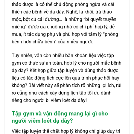
thảo dược là có thể chủ động phòng ngừa và cải
thiện các bệnh về dạ dày. Nghệ, lá khôi, trà thảo
mộc, bột củ cải đường… là những “bí quyết truyền
miệng” được ưa chuộng nhờ có chi phí hợp lý, dễ
mua, ít tác dụng phụ và phù hợp với tâm lý “phòng
bệnh hơn chữa bệnh” của nhiều người.
Tuy nhiên, vẫn còn nhiều băn khoăn liệu việc tập
gym có thực sự an toàn, hợp lý cho người mắc bệnh
dạ dày? Kết hợp giữa tập luyện và dùng thảo dược
liệu có tác động tích cực lên quá trình phục hồi hay
không? Bài viết này sẽ phân tích rõ những lợi ích, rủi
ro cũng như cách xây dựng lịch tập tối ưu dành
riêng cho người bị viêm loét dạ dày!
Tập gym và vận động mang lại gì cho
người viêm loét dạ dày?
Việc tập luyện thể chất hợp lý không chỉ giúp duy trì