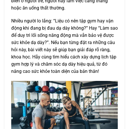
biến ở người trẻ, người hay làm việc căng thẳng
hoặc ăn uống thất thường.
Nhiều người lo lắng: “Liệu có nên tập gym hay vận
động khi đang bị đau dạ dày không?” Hay “Làm sao
để duy trì lối sống năng động mà vẫn bảo vệ được
sức khỏe dạ dày?”. Nếu bạn từng đặt ra những câu
hỏi này, bài viết này sẽ giúp bạn giải đáp rõ ràng,
khoa học. Hãy cùng tìm hiểu cách xây dựng lịch tập
gym hợp lý và chăm sóc dạ dày hiệu quả, từ đó
nâng cao sức khỏe toàn diện của bản thân!