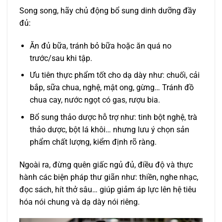
Song song, hãy chủ động bổ sung dinh dưỡng đầy
đủ:
Ăn đủ bữa, tránh bỏ bữa hoặc ăn quá no
trước/sau khi tập.
Ưu tiên thực phẩm tốt cho dạ dày như: chuối, cải
bắp, sữa chua, nghệ, mật ong, gừng… Tránh đồ
chua cay, nước ngọt có gas, rượu bia.
Bổ sung thảo dược hỗ trợ như: tinh bột nghệ, trà
thảo dược, bột lá khôi… nhưng lưu ý chọn sản
phẩm chất lượng, kiểm định rõ ràng.
Ngoài ra, đừng quên giấc ngủ đủ, điều độ và thực
hành các biện pháp thư giãn như: thiền, nghe nhạc,
đọc sách, hít thở sâu… giúp giảm áp lực lên hệ tiêu
hóa nói chung và dạ dày nói riêng.