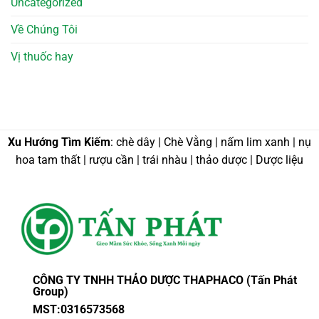
Uncategorized
Về Chúng Tôi
Vị thuốc hay
Xu Hướng Tìm Kiếm
: chè dây | Chè Vằng | nấm lim xanh | nụ
hoa tam thất | rượu cần | trái nhàu | thảo dược | Dược liệu
CÔNG TY TNHH THẢO DƯỢC THAPHACO (Tấn Phát
Group)
MST:0316573568