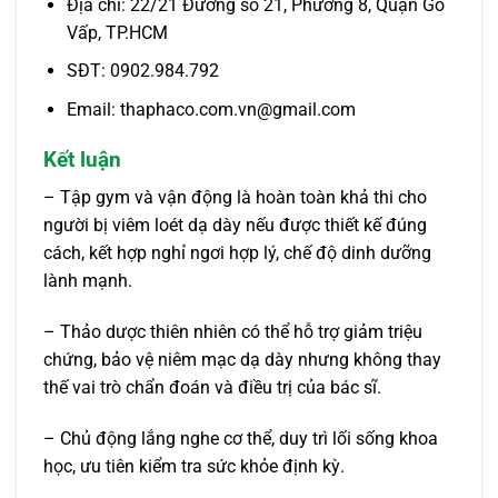
Địa chỉ: 22/21 Đường số 21, Phường 8, Quận Gò
Vấp, TP.HCM
SĐT: 0902.984.792
Email: thaphaco.com.vn@gmail.com
Kết luận
– Tập gym và vận động là hoàn toàn khả thi cho
người bị viêm loét dạ dày nếu được thiết kế đúng
cách, kết hợp nghỉ ngơi hợp lý, chế độ dinh dưỡng
lành mạnh.
– Thảo dược thiên nhiên có thể hỗ trợ giảm triệu
chứng, bảo vệ niêm mạc dạ dày nhưng không thay
thế vai trò chẩn đoán và điều trị của bác sĩ.
– Chủ động lắng nghe cơ thể, duy trì lối sống khoa
học, ưu tiên kiểm tra sức khỏe định kỳ.