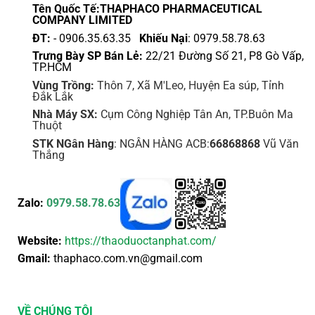
Tên Quốc Tế:THAPHACO PHARMACEUTICAL
COMPANY LIMITED
ĐT:
- 0906.35.63.35
Khiếu Nại
: 0979.58.78.63
Trưng Bày SP Bán Lẻ:
22/21 Đường Số 21, P8 Gò Vấp,
TP.HCM
Vùng Trồng:
Thôn 7, Xã M'Leo, Huyện Ea súp, Tỉnh
Đắk Lắk
Nhà Máy SX:
Cụm Công Nghiệp Tân An, TP.Buôn Ma
Thuột
STK NGân Hàng
: NGÂN HÀNG ACB:
66868868
Vũ Văn
Thắng
Zalo:
0979.58.78.63
Website:
https://thaoduoctanphat.com/
Gmail:
thaphaco.com.vn@gmail.com
VỀ CHÚNG TÔI