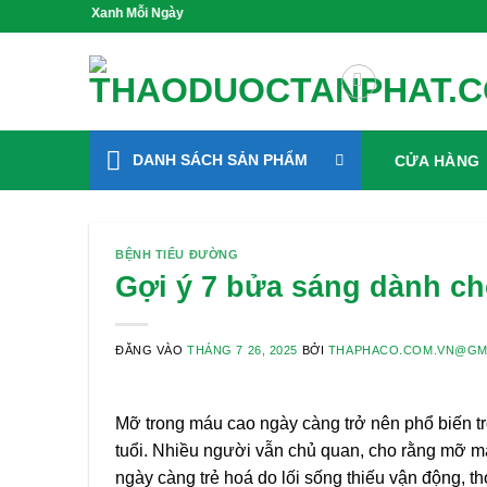
Bỏ
ống Xanh Mỗi Ngày
qua
nội
dung
DANH SÁCH SẢN PHẨM
CỬA HÀNG
BỆNH TIỂU ĐƯỜNG
Gợi ý 7 bửa sáng dành c
ĐĂNG VÀO
THÁNG 7 26, 2025
BỞI
THAPHACO.COM.VN@GM
Mỡ trong máu cao ngày càng trở nên phổ biến tr
tuổi. Nhiều người vẫn chủ quan, cho rằng mỡ má
ngày càng trẻ hoá do lối sống thiếu vận động, t