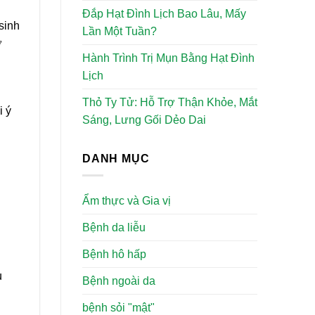
Đắp Hạt Đình Lịch Bao Lâu, Mấy
 sinh
Lần Một Tuần?
ơ
Hành Trình Trị Mụn Bằng Hạt Đình
Lịch
Thỏ Ty Tử: Hỗ Trợ Thận Khỏe, Mắt
i ý
Sáng, Lưng Gối Dẻo Dai
DANH MỤC
Ẩm thực và Gia vị
Bệnh da liễu
Bệnh hô hấp
u
Bệnh ngoài da
bệnh sỏi "mật"