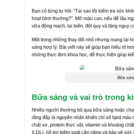
Bạn có từng tự hỏi: “Tại sao tôi kiểm tra sức khỏe
hoạt bình thường?”. Mỡ máu cao, nếu để lâu ngà
vữa động mạch, tai biến, đột quỵ và tăng nguy 
Một trong những thay đổi nhỏ nhưng mang lại hi
sáng hợp lý. Bài viết này sẽ giúp bạn hiểu rõ h
những thực đơn khoa học, dễ thực hiện giúp ki
Bữa sáng
Bữa sáng và vai trò trong 
Nhiều người thường bỏ qua bữa sáng hoặc chọn
rằng đây là nguyên nhân khiến chỉ số lipid máu
chất xơ, protein thực vật, vitamin và khoáng chấ
(LDL), hỗ trợ kiểm soát cân nặng và bảo vệ sức 