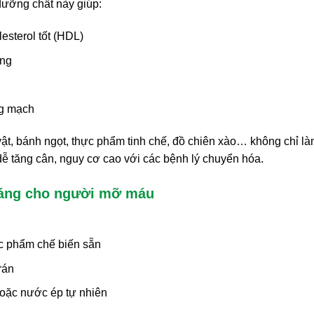
dưỡng chất này giúp:
esterol tốt (HDL)
ạng
ng mạch
t, bánh ngọt, thực phẩm tinh chế, đồ chiên xào… không chỉ l
 tăng cân, nguy cơ cao với các bệnh lý chuyển hóa.
sáng cho người mỡ máu
ực phẩm chế biến sẵn
rán
hoặc nước ép tự nhiên