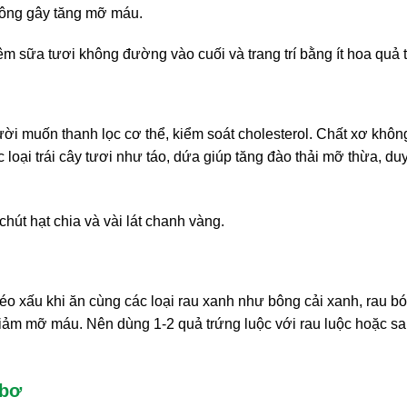
hông gây tăng mỡ máu.
 sữa tươi không đường vào cuối và trang trí bằng ít hoa quả 
ười muốn thanh lọc cơ thể, kiểm soát cholesterol. Chất xơ khôn
ác loại trái cây tươi như táo, dứa giúp tăng đào thải mỡ thừa, duy 
chút hạt chia và vài lát chanh vàng.
béo xấu khi ăn cùng các loại rau xanh như bông cải xanh, rau bó
 giảm mỡ máu. Nên dùng 1-2 quả trứng luộc với rau luộc hoặc sa
 bơ