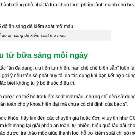
g hành động nhỏ nhất là lựa chọn thực phẩm lành mạnh cho bữ
ế độ ăn sáng để kiểm soát mỡ máu
u từ bữa sáng mỗi ngày
ắc “ăn đa dạng, ưu tiên tự nhiên, hạn chế chế biến sẵn” luôn là
i ý nêu trên sẽ phát huy tối đa tác dụng khi bạn kết hợp cùn
c biệt không tự ý bỏ thuốc điều trị.
o dược có thể hỗ trợ kiểm soát mỡ máu, nhưng chỉ nên sử dụn
oàn toàn cho y khoa hiện đại mà chưa có chỉ định của bác sĩ.
ức khỏe, hãy tìm đến các chuyên gia hoặc đơn vị uy tín như C
t mang lại giải pháp an toàn, tự nhiên, hiệu quả lâu dài ch
 dược, trà thảo mộc giúp thanh lọc, hỗ trợ kiểm soát chỉ số 