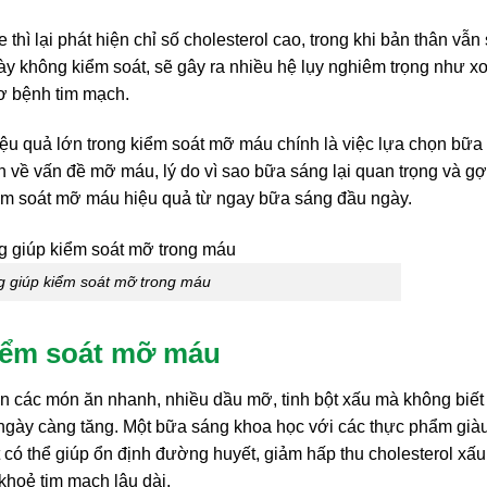
 thì lại phát hiện chỉ số cholesterol cao, trong khi bản thân vẫn
y không kiểm soát, sẽ gây ra nhiều hệ lụy nghiêm trọng như x
cơ bệnh tim mạch.
ệu quả lớn trong kiểm soát mỡ máu chính là việc lựa chọn bữa
ơn về vấn đề mỡ máu, lý do vì sao bữa sáng lại quan trọng và gợ
ểm soát mỡ máu hiệu quả từ ngay bữa sáng đầu ngày.
 giúp kiểm soát mỡ trong máu
kiểm soát mỡ máu
 các món ăn nhanh, nhiều dầu mỡ, tinh bột xấu mà không biết
 ngày càng tăng. Một bữa sáng khoa học với các thực phẩm già
t có thể giúp ổn định đường huyết, giảm hấp thu cholesterol xấu
khoẻ tim mạch lâu dài.