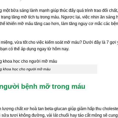
 một bữa sáng lành mạnh giúp thúc đẩy quá trình trao đổi chất,
 trạng tăng mỡ tích tụ trong máu. Ngược lại, việc nhịn ăn sáng 
ó thể khiến mỡ máu tăng cao hơn, làm tăng nguy cơ mắc các bệ
miệng, vừa tốt cho việc kiểm soát mỡ máu? Dưới đây là 7 gợi 
ạn có thể áp dụng ngay từ hôm nay.
g khoa học cho người mỡ máu
 người bệnh mỡ trong máu
 lượng chất xơ hoà tan beta-glucan giúp giảm hấp thu choleste
 sữa tươi không đường, vài lát chuối hay táo cắt mỏng sẽ cung