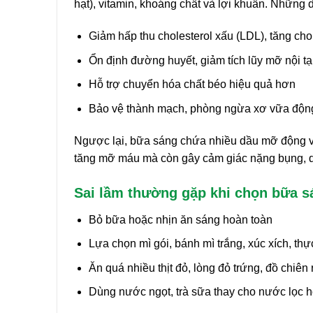
hạt), vitamin, khoáng chất và lợi khuẩn. Những 
Giảm hấp thu cholesterol xấu (LDL), tăng chol
Ổn định đường huyết, giảm tích lũy mỡ nội t
Hỗ trợ chuyển hóa chất béo hiệu quả hơn
Bảo vệ thành mạch, phòng ngừa xơ vữa độ
Ngược lại, bữa sáng chứa nhiều dầu mỡ động vậ
tăng mỡ máu mà còn gây cảm giác nặng bụng, dễ
Sai lầm thường gặp khi chọn bữa 
Bỏ bữa hoặc nhịn ăn sáng hoàn toàn
Lựa chọn mì gói, bánh mì trắng, xúc xích, th
Ăn quá nhiều thịt đỏ, lòng đỏ trứng, đồ chiên 
Dùng nước ngọt, trà sữa thay cho nước lọc 