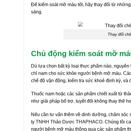
Để kiểm soát mỡ máu tốt, hãy thay đổi từ nhữn
sáng.
Thay đổi ch
Chủ động kiểm soát mỡ má
Dù lựa chọn bất kỳ loại thực phẩm nào, nguyên t
chỉ nam cho sức khỏe người bệnh mỡ máu. Các gợ
chế độ vận động, kiểm tra sức khoẻ định kỳ, và đặ
Thuốc nam hoặc các sản phẩm chiết xuất từ thả
như giải pháp bổ trợ, tuyệt đối không thay thế h
Nếu cần tư vấn thêm về dinh dưỡng, chăm sóc s
ty TNHH Thảo Dược THAPHACO. Chúng tôi cam kế
người bệnh mỡ máu thông qua các sản phẩm thảo