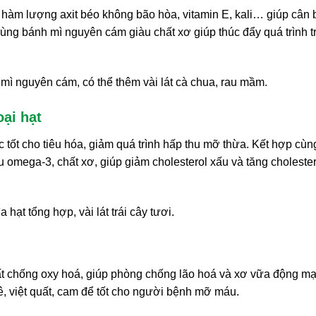
 hàm lượng axit béo không bão hòa, vitamin E, kali… giúp cân
ng bánh mì nguyên cám giàu chất xơ giúp thúc đẩy quá trình t
mì nguyên cám, có thể thêm vài lát cà chua, rau mầm.
ại hạt
tốt cho tiêu hóa, giảm quá trình hấp thu mỡ thừa. Kết hợp cùn
u omega-3, chất xơ, giúp giảm cholesterol xấu và tăng cholester
hạt tổng hợp, vài lát trái cây tươi.
ất chống oxy hoá, giúp phòng chống lão hoá và xơ vữa động mạ
ê, việt quất, cam để tốt cho người bệnh mỡ máu.