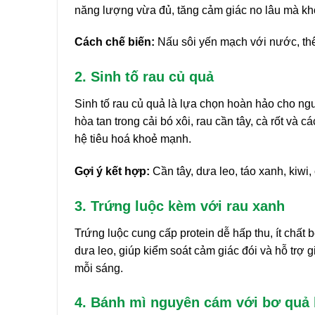
năng lượng vừa đủ, tăng cảm giác no lâu mà k
Cách chế biến:
Nấu sôi yến mạch với nước, thêm
2. Sinh tố rau củ quả
Sinh tố rau củ quả là lựa chọn hoàn hảo cho ng
hòa tan trong cải bó xôi, rau cần tây, cà rốt và c
hệ tiêu hoá khoẻ mạnh.
Gợi ý kết hợp:
Cần tây, dưa leo, táo xanh, kiwi, 
3. Trứng luộc kèm với rau xanh
Trứng luộc cung cấp protein dễ hấp thu, ít chất 
dưa leo, giúp kiểm soát cảm giác đói và hỗ trợ
mỗi sáng.
4. Bánh mì nguyên cám với bơ quả