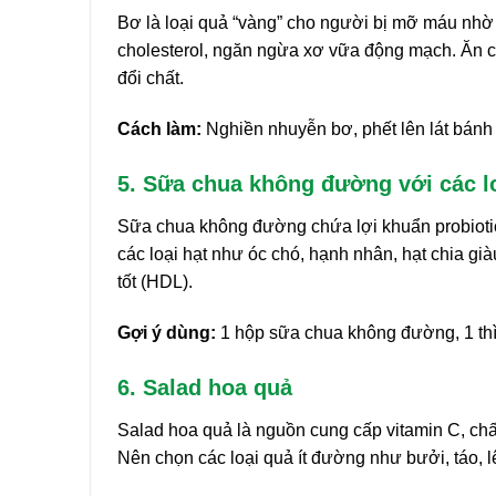
Bơ là loại quả “vàng” cho người bị mỡ máu nhờ
cholesterol, ngăn ngừa xơ vữa động mạch. Ăn cù
đổi chất.
Cách làm:
Nghiền nhuyễn bơ, phết lên lát bánh 
5. Sữa chua không đường với các lo
Sữa chua không đường chứa lợi khuẩn probiotic 
các loại hạt như óc chó, hạnh nhân, hạt chia già
tốt (HDL).
Gợi ý dùng:
1 hộp sữa chua không đường, 1 thìa 
6. Salad hoa quả
Salad hoa quả là nguồn cung cấp vitamin C, ch
Nên chọn các loại quả ít đường như bưởi, táo, l