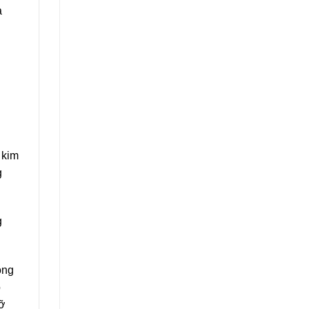
a
 kim
g
g
ông
o
mỡ