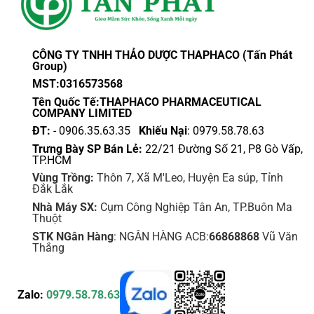
tùy
tùy
chọn
chọn
có
có
thể
thể
CÔNG TY TNHH THẢO DƯỢC THAPHACO (Tấn Phát
được
được
Group)
chọn
chọn
MST:0316573568
trên
trên
Tên Quốc Tế:THAPHACO PHARMACEUTICAL
trang
trang
COMPANY LIMITED
sản
sản
ĐT:
- 0906.35.63.35
Khiếu Nại
: 0979.58.78.63
phẩm
phẩm
Trưng Bày SP Bán Lẻ:
22/21 Đường Số 21, P8 Gò Vấp,
TP.HCM
Vùng Trồng:
Thôn 7, Xã M'Leo, Huyện Ea súp, Tỉnh
Đắk Lắk
Nhà Máy SX:
Cụm Công Nghiệp Tân An, TP.Buôn Ma
Thuột
STK NGân Hàng
: NGÂN HÀNG ACB:
66868868
Vũ Văn
Thắng
Zalo:
0979.58.78.63