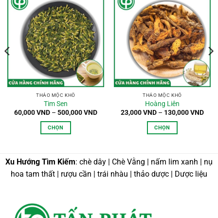
oảng
:
,000 VND
n
0,000 VND
THẢO MỘC KHÔ
THẢO MỘC KHÔ
Tim Sen
Hoàng Liên
Khoảng
Kho
60,000
VND
–
500,000
VND
23,000
VND
–
130,000
VND
giá:
giá:
từ
từ
CHỌN
CHỌN
60,000 VND
23,0
đến
đến
Sản
Sản
500,000 VND
130,
phẩm
phẩm
này
này
Xu Hướng Tìm Kiếm
: chè dây | Chè Vằng | nấm lim xanh | nụ
có
có
hoa tam thất | rượu cần | trái nhàu | thảo dược | Dược liệu
nhiều
nhiều
biến
biến
thể.
thể.
Các
Các