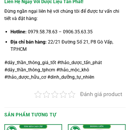
Liên Hệ Ngay Với Dược Liệu Tấn Phát!
Đừng ngần ngại liên hệ với chúng tôi để được tư vấn chi
tiết và đặt hàng:
Hotline:
0979.58.78.63 – 0906.35.63.35
Địa chỉ bán hàng:
22/21 Đường Số 21, P8 Gò Vấp,
TP.HCM
#dây_thần_thông_giá_tốt
#thảo_dược_tấn_phát
#dây_thần_thông_tphcm
#thảo_mộc_khô
#thảo_dược_hữu_cơ
#dinh_dưỡng_tự_nhiên
Đánh giá product
SẢN PHẨM TƯƠNG TỰ