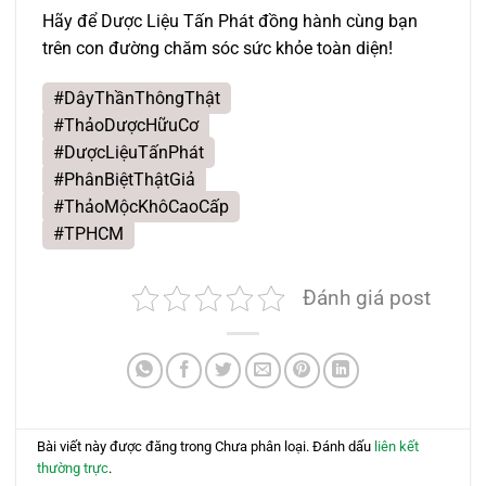
Hãy để Dược Liệu Tấn Phát đồng hành cùng bạn
trên con đường chăm sóc sức khỏe toàn diện!
#DâyThầnThôngThật
#ThảoDượcHữuCơ
#DượcLiệuTấnPhát
#PhânBiệtThậtGiả
#ThảoMộcKhôCaoCấp
#TPHCM
Đánh giá post
Bài viết này được đăng trong Chưa phân loại. Đánh dấu
liên kết
thường trực
.