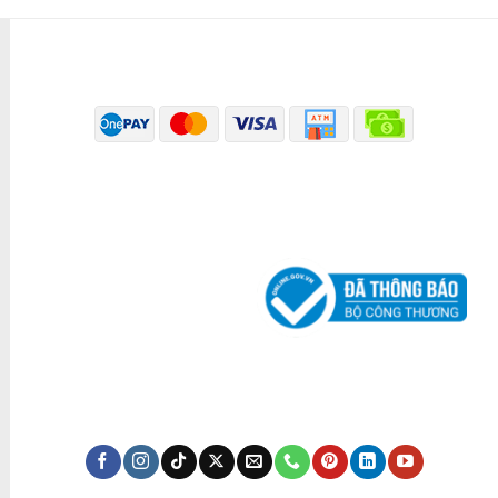
PHƯƠNG THỨC THANH TOÁN
ĐÃ THÔNG BÁO BỘ CÔNG THƯƠNG
KÊNH TRUYỀN THÔNG