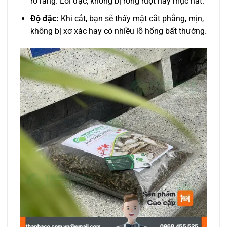
rõ ràng. Lõi đặc, không bị rỗng ruột hay mục nát.
Độ đặc:
Khi cắt, bạn sẽ thấy mặt cắt phẳng, mịn,
không bị xơ xác hay có nhiều lỗ hổng bất thường.