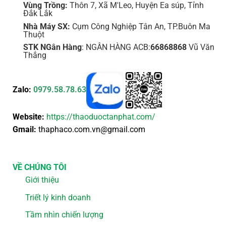
Vùng Trồng:
Thôn 7, Xã M'Leo, Huyện Ea súp, Tỉnh
Đắk Lắk
Nhà Máy SX:
Cụm Công Nghiệp Tân An, TP.Buôn Ma
Thuột
STK NGân Hàng
: NGÂN HÀNG ACB:
66868868
Vũ Văn
Thắng
Zalo:
0979.58.78.63
Website:
https://thaoduoctanphat.com/
Gmail:
thaphaco.com.vn@gmail.com
VỀ CHÚNG TÔI
Giới thiệu
Triết lý kinh doanh
Tầm nhìn chiến lượng