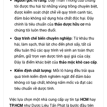
Nguồn gốc rõ ràng:
Dây Thần Thông của chúng
tôi được thu hái từ những vùng trồng chuyên biệt,
được kiểm soát chặt chẽ về quy trình canh tác,
đảm bảo không sử dụng hóa chất độc hại. Đây
chính là tiêu chuẩn của
thảo dược hữu cơ
mà
chúng tôi luôn theo đuổi.
Quy trình chế biến chuyên nghiệp:
Từ khâu thu
hái, làm sạch, thái lát cho đến phơi sấy, tất cả
đều tuân thủ các quy trình vệ sinh an toàn thực
phẩm, giữ trọn vẹn dược tính quý giá của cây.
Đây là điểm khác biệt của
thảo mộc khô cao cấp
.
Kiểm định chất lượng:
Mỗi lô hàng đều trải qua
quá trình kiểm định nghiêm ngặt để đảm bảo
không có tạp chất, không nấm mốc và đạt các
tiêu chuẩn về dược tính.
Việc lựa chọn một nhà cung cấp uy tín tại
HCM
hay
TP.HCM
như Dược Liệu Tấn Phát là bước đầu tiên