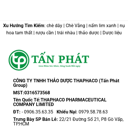
Xu Hướng Tìm Kiếm
: chè dây | Chè Vằng | nấm lim xanh | nụ
hoa tam thất | rượu cần | trái nhàu | thảo dược | Dược liệu
CÔNG TY TNHH THẢO DƯỢC THAPHACO (Tấn Phát
Group)
MST:0316573568
Tên Quốc Tế:THAPHACO PHARMACEUTICAL
COMPANY LIMITED
ĐT:
- 0906.35.63.35
Khiếu Nại
: 0979.58.78.63
Trưng Bày SP Bán Lẻ:
22/21 Đường Số 21, P8 Gò Vấp,
TP.HCM