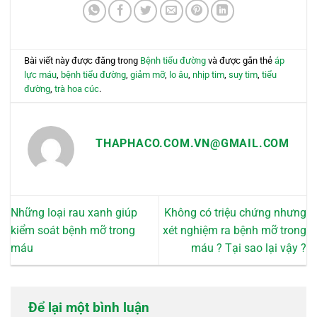
Bài viết này được đăng trong
Bệnh tiểu đường
và được gắn thẻ
áp
lực máu
,
bệnh tiểu đường
,
giảm mỡ
,
lo âu
,
nhịp tim
,
suy tim
,
tiểu
đường
,
trà hoa cúc
.
THAPHACO.COM.VN@GMAIL.COM
Những loại rau xanh giúp
Không có triệu chứng nhưng
kiểm soát bệnh mỡ trong
xét nghiệm ra bệnh mỡ trong
máu
máu ? Tại sao lại vậy ?
Để lại một bình luận