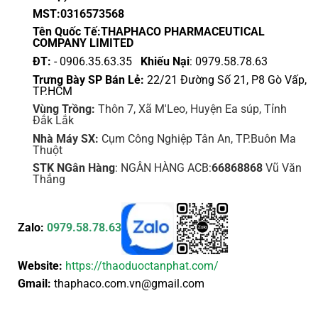
MST:0316573568
Tên Quốc Tế:THAPHACO PHARMACEUTICAL
COMPANY LIMITED
ĐT:
- 0906.35.63.35
Khiếu Nại
: 0979.58.78.63
Trưng Bày SP Bán Lẻ:
22/21 Đường Số 21, P8 Gò Vấp,
TP.HCM
Vùng Trồng:
Thôn 7, Xã M'Leo, Huyện Ea súp, Tỉnh
Đắk Lắk
Nhà Máy SX:
Cụm Công Nghiệp Tân An, TP.Buôn Ma
Thuột
STK NGân Hàng
: NGÂN HÀNG ACB:
66868868
Vũ Văn
Thắng
Zalo:
0979.58.78.63
Website:
https://thaoduoctanphat.com/
Gmail:
thaphaco.com.vn@gmail.com