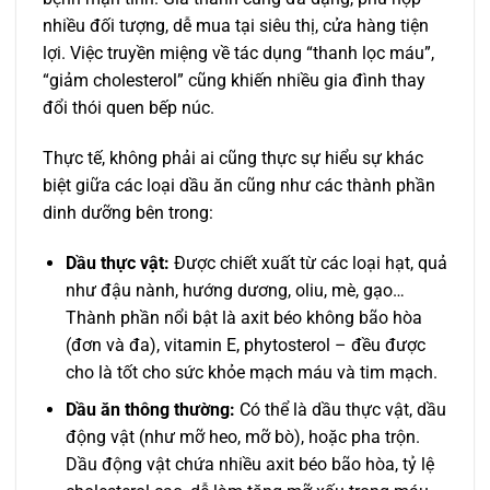
nhiều đối tượng, dễ mua tại siêu thị, cửa hàng tiện
lợi. Việc truyền miệng về tác dụng “thanh lọc máu”,
“giảm cholesterol” cũng khiến nhiều gia đình thay
đổi thói quen bếp núc.
Thực tế, không phải ai cũng thực sự hiểu sự khác
biệt giữa các loại dầu ăn cũng như các thành phần
dinh dưỡng bên trong:
Dầu thực vật:
Được chiết xuất từ các loại hạt, quả
như đậu nành, hướng dương, oliu, mè, gạo…
Thành phần nổi bật là axit béo không bão hòa
(đơn và đa), vitamin E, phytosterol – đều được
cho là tốt cho sức khỏe mạch máu và tim mạch.
Dầu ăn thông thường:
Có thể là dầu thực vật, dầu
động vật (như mỡ heo, mỡ bò), hoặc pha trộn.
Dầu động vật chứa nhiều axit béo bão hòa, tỷ lệ