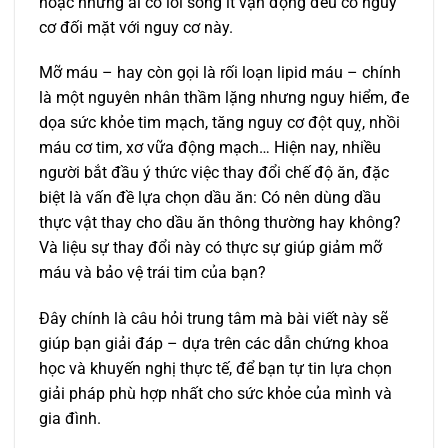
hoặc những ai có lối sống ít vận động đều có nguy
cơ đối mặt với nguy cơ này.
Mỡ máu – hay còn gọi là rối loạn lipid máu – chính
là một nguyên nhân thầm lặng nhưng nguy hiểm, đe
dọa sức khỏe tim mạch, tăng nguy cơ đột quỵ, nhồi
máu cơ tim, xơ vữa động mạch… Hiện nay, nhiều
người bắt đầu ý thức việc thay đổi chế độ ăn, đặc
biệt là vấn đề lựa chọn dầu ăn: Có nên dùng dầu
thực vật thay cho dầu ăn thông thường hay không?
Và liệu sự thay đổi này có thực sự giúp giảm mỡ
máu và bảo vệ trái tim của bạn?
Đây chính là câu hỏi trung tâm mà bài viết này sẽ
giúp bạn giải đáp – dựa trên các dẫn chứng khoa
học và khuyến nghị thực tế, để bạn tự tin lựa chọn
giải pháp phù hợp nhất cho sức khỏe của mình và
gia đình.