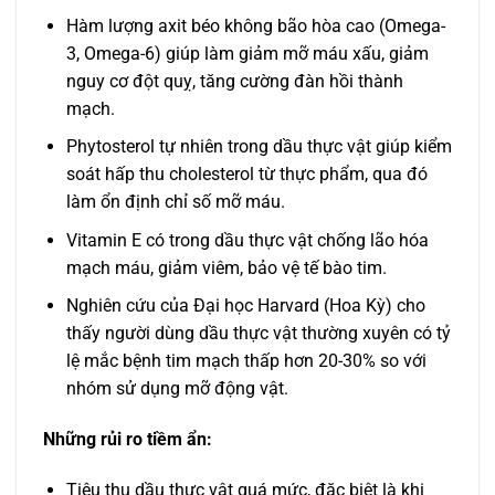
Hàm lượng axit béo không bão hòa cao (Omega-
3, Omega-6) giúp làm giảm mỡ máu xấu, giảm
nguy cơ đột quỵ, tăng cường đàn hồi thành
mạch.
Phytosterol tự nhiên trong dầu thực vật giúp kiểm
soát hấp thu cholesterol từ thực phẩm, qua đó
làm ổn định chỉ số mỡ máu.
Vitamin E có trong dầu thực vật chống lão hóa
mạch máu, giảm viêm, bảo vệ tế bào tim.
Nghiên cứu của Đại học Harvard (Hoa Kỳ) cho
thấy người dùng dầu thực vật thường xuyên có tỷ
lệ mắc bệnh tim mạch thấp hơn 20-30% so với
nhóm sử dụng mỡ động vật.
Những rủi ro tiềm ẩn:
Tiêu thụ dầu thực vật quá mức, đặc biệt là khi