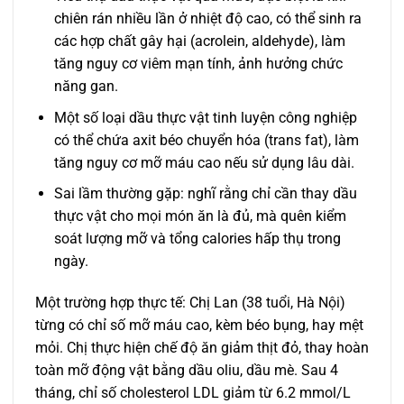
chiên rán nhiều lần ở nhiệt độ cao, có thể sinh ra
các hợp chất gây hại (acrolein, aldehyde), làm
tăng nguy cơ viêm mạn tính, ảnh hưởng chức
năng gan.
Một số loại dầu thực vật tinh luyện công nghiệp
có thể chứa axit béo chuyển hóa (trans fat), làm
tăng nguy cơ mỡ máu cao nếu sử dụng lâu dài.
Sai lầm thường gặp: nghĩ rằng chỉ cần thay dầu
thực vật cho mọi món ăn là đủ, mà quên kiểm
soát lượng mỡ và tổng calories hấp thụ trong
ngày.
Một trường hợp thực tế: Chị Lan (38 tuổi, Hà Nội)
từng có chỉ số mỡ máu cao, kèm béo bụng, hay mệt
mỏi. Chị thực hiện chế độ ăn giảm thịt đỏ, thay hoàn
toàn mỡ động vật bằng dầu oliu, dầu mè. Sau 4
tháng, chỉ số cholesterol LDL giảm từ 6.2 mmol/L