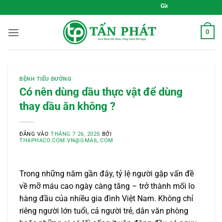
Bỏ
Gieo Mầm Sức Khỏe, Sống Xanh Mỗ
qua
nội
0
dung
BỆNH TIỂU ĐƯỜNG
Có nên dùng dầu thực vật để dùng
thay dầu ăn không ?
ĐĂNG VÀO
THÁNG 7 26, 2025
BỞI
THAPHACO.COM.VN@GMAIL.COM
Trong những năm gần đây, tỷ lệ người gặp vấn đề
về mỡ máu cao ngày càng tăng – trở thành mối lo
hàng đầu của nhiều gia đình Việt Nam. Không chỉ
riêng người lớn tuổi, cả người trẻ, dân văn phòng