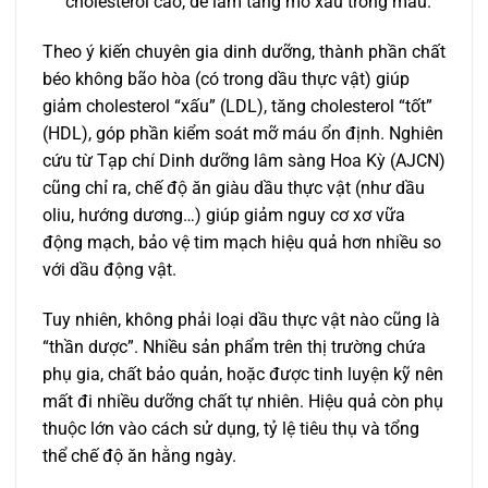
cholesterol cao, dễ làm tăng mỡ xấu trong máu.
Theo ý kiến chuyên gia dinh dưỡng, thành phần chất
béo không bão hòa (có trong dầu thực vật) giúp
giảm cholesterol “xấu” (LDL), tăng cholesterol “tốt”
(HDL), góp phần kiểm soát mỡ máu ổn định. Nghiên
cứu từ Tạp chí Dinh dưỡng lâm sàng Hoa Kỳ (AJCN)
cũng chỉ ra, chế độ ăn giàu dầu thực vật (như dầu
oliu, hướng dương…) giúp giảm nguy cơ xơ vữa
động mạch, bảo vệ tim mạch hiệu quả hơn nhiều so
với dầu động vật.
Tuy nhiên, không phải loại dầu thực vật nào cũng là
“thần dược”. Nhiều sản phẩm trên thị trường chứa
phụ gia, chất bảo quản, hoặc được tinh luyện kỹ nên
mất đi nhiều dưỡng chất tự nhiên. Hiệu quả còn phụ
thuộc lớn vào cách sử dụng, tỷ lệ tiêu thụ và tổng
thể chế độ ăn hằng ngày.